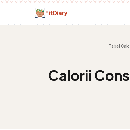
Salt la conținut
FitDiary
Tabel Calor
Calorii
Conse