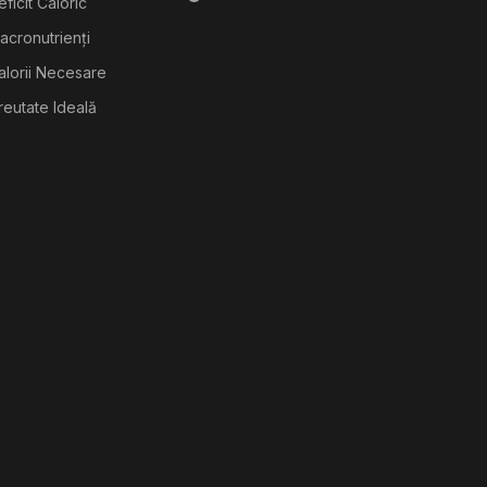
ficit Caloric
acronutrienți
alorii Necesare
reutate Ideală