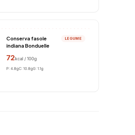
Conserva fasole
LEGUME
indiana Bonduelle
72
kcal / 100g
P:
4.8
g
C:
10.8
g
G:
1.1
g