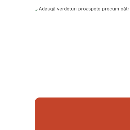
Adaugă verdețuri proaspete precum pătru
✓