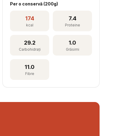
Per
o conservă
(
200
g)
174
7.4
kcal
Proteine
29.2
1.0
Carbohidrați
Grăsimi
11.0
Fibre