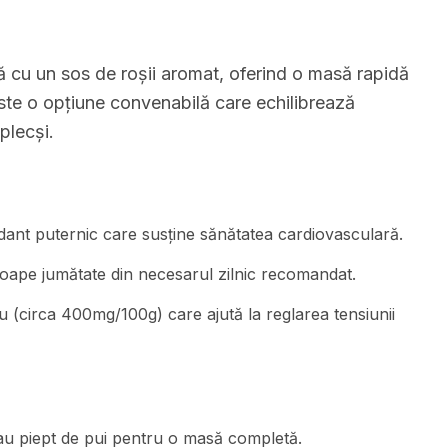
cu un sos de roșii aromat, oferind o masă rapidă
 este o opțiune convenabilă care echilibrează
plecși.
idant puternic care susține sănătatea cardiovasculară.
roape jumătate din necesarul zilnic recomandat.
iu (circa 400mg/100g) care ajută la reglarea tensiunii
sau piept de pui pentru o masă completă.