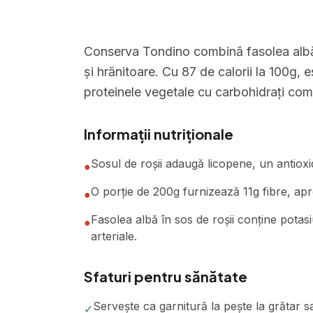
Conserva Tondino combină fasolea albă 
și hrănitoare. Cu 87 de calorii la 100g,
proteinele vegetale cu carbohidrați com
Informații nutriționale
Sosul de roșii adaugă licopene, un antiox
●
O porție de 200g furnizează 11g fibre, ap
●
Fasolea albă în sos de roșii conține potas
●
arteriale.
Sfaturi pentru sănătate
Servește ca garnitură la pește la grătar 
✓