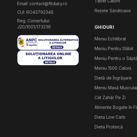
Tabel Calorii
Email: contact@fitdiary.ro
Rețete Sănătoase
CUI: RO43792346
Reg. Comertului:
J20/1001/173236
GHIDURI
Meniu Echilibrat
Meniu Pentru Slăbit
Meniu Pentru o Săp
Meniu 1500 Calorii
Dietă de Îngrășare
Meniu Masă Muscula
Cât Zahăr Pe Zi
Alimente Bogate în F
Dieta Low Carb
Dieta Proteică