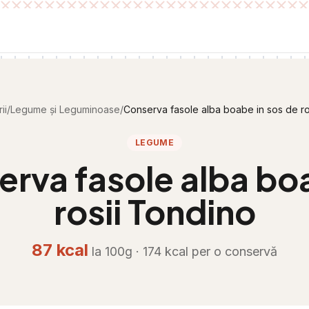
ii
/
Legume și Leguminoase
/
Conserva fasole alba boabe in sos de ro
LEGUME
rva fasole alba boa
rosii Tondino
87
kcal
la 100g ·
174
kcal per
o conservă