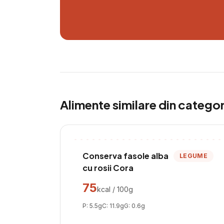
Alimente similare din catego
Conserva fasole alba
LEGUME
cu rosii Cora
75
kcal / 100g
P:
5.5
g
C:
11.9
g
G:
0.6
g