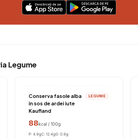
ria
Legume
Conserva fasole alba
LEGUME
in sos de ardei iute
Kaufland
88
kcal / 100g
P:
4.9
g
C:
12.4
g
G:
0.9
g