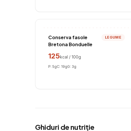
Conserva fasole
LEGUME
Bretona Bonduelle
125
kcal / 100g
P:
5
g
C:
19
g
G:
3
g
Ghiduri de nutriție