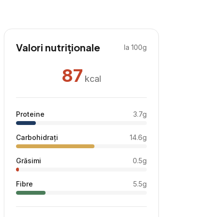
Valori nutriționale
la 100g
87
kcal
Proteine
3.7
g
Carbohidrați
14.6
g
Grăsimi
0.5
g
Fibre
5.5
g