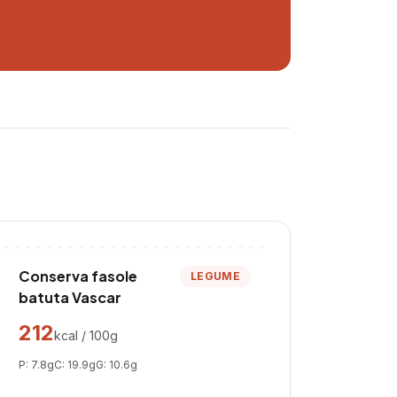
Conserva fasole
LEGUME
batuta Vascar
212
kcal / 100g
P:
7.8
g
C:
19.9
g
G:
10.6
g