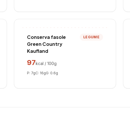
Conserva fasole
LEGUME
Green Country
Kaufland
97
kcal / 100g
P:
7
g
C:
16
g
G:
0.6
g