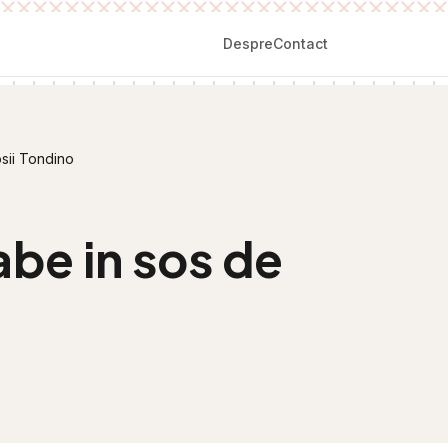
Despre
Contact
sii Tondino
be in sos de