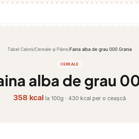
Tabel Calorii
/
Cereale și Pâine
/
Faina alba de grau 000 Grania
CEREALE
aina alba de grau 0
358
kcal
la 100g ·
430
kcal per
o ceașcă