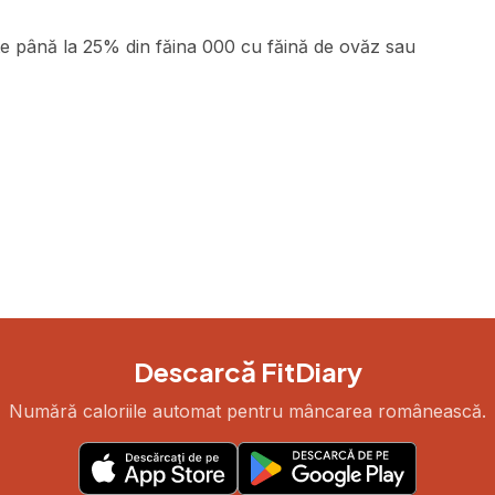
e până la 25% din făina 000 cu făină de ovăz sau
Descarcă FitDiary
Numără caloriile automat pentru mâncarea românească.