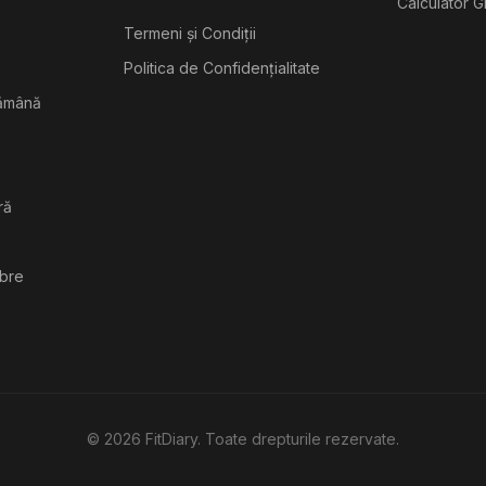
Calculator G
Termeni și Condiții
Politica de Confidențialitate
tămână
ră
ibre
©
2026
FitDiary. Toate drepturile rezervate.