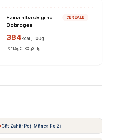
Faina alba de grau
CEREALE
Dobrogea
384
kcal / 100g
P:
11.5
g
C:
80
g
G:
1
g
Cât Zahăr Poți Mânca Pe Zi