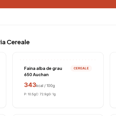
ria
Cereale
Faina alba de grau
CEREALE
650 Auchan
343
kcal / 100g
P:
10.5
g
C:
72.9
g
G:
1
g