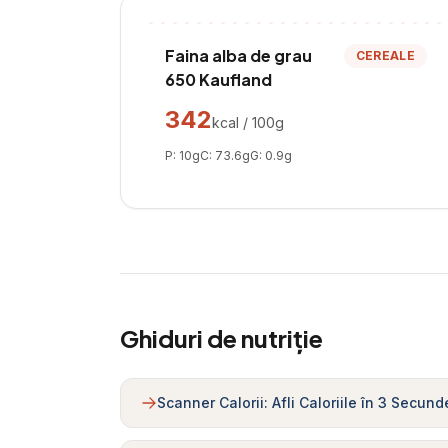
Faina alba de grau
CEREALE
650 Kaufland
342
kcal / 100g
P:
10
g
C:
73.6
g
G:
0.9
g
Ghiduri de nutriție
Scanner Calorii: Afli Caloriile în 3 Secund