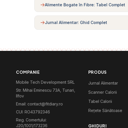
Alimente Bogate în Fibre: Tabel Complet
Jurnal Alimentar: Ghid Complet
COMPANIE
PRODUS
Mobile Tech Development SRL
Jurnal Alimentar
Str. Mihai Eminescu 73A, Tunari,
Scanner Calorii
Ilfov
Tabel Calorii
Email: contact@fitdiary.ro
Rețete Sănătoase
CUI: RO43792346
Reg. Comertului:
J20/1001/173236
GHIDURI