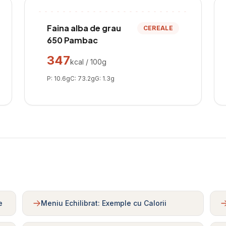
Faina alba de grau
CEREALE
650 Pambac
347
kcal / 100g
P:
10.6
g
C:
73.2
g
G:
1.3
g
e
Meniu Echilibrat: Exemple cu Calorii