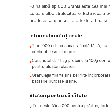
Făina albă tip 000 Grania este cea mai ra
culoare albă strălucitoare. Este ideală pen
produse care necesită o textură fină și 
Informații nutriționale
Tipul 000 este cea mai rafinată făină, cu c
●
conținut de amidon pur.
Conținutul de 11.5g proteine la 100g confe
●
pentru aluaturi elastice.
Granulația foarte fină permite încorporare
●
patiserie pufoase și fine.
Sfaturi pentru sănătate
Folosește făina 000 pentru prăjituri, tarte
✓