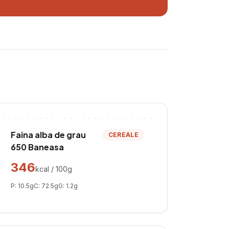
Faina alba de grau
CEREALE
650 Baneasa
346
kcal / 100g
P:
10.5
g
C:
72.5
g
G:
1.2
g