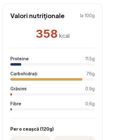
Valori nutriționale
la 100g
358
kcal
Proteine
11.5
g
Carbohidrați
76
g
Grăsimi
0.9
g
Fibre
0.6
g
Per
o ceașcă
(
120
g)