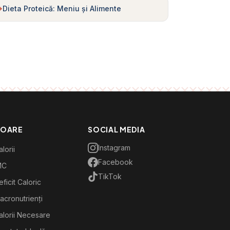
Dieta Proteică: Meniu și Alimente
TOARE
SOCIAL MEDIA
Instagram
lorii
Facebook
MC
TikTok
ficit Caloric
acronutrienți
alorii Necesare