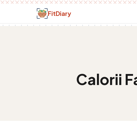
Salt la conținut
FitDiary
Calorii
F