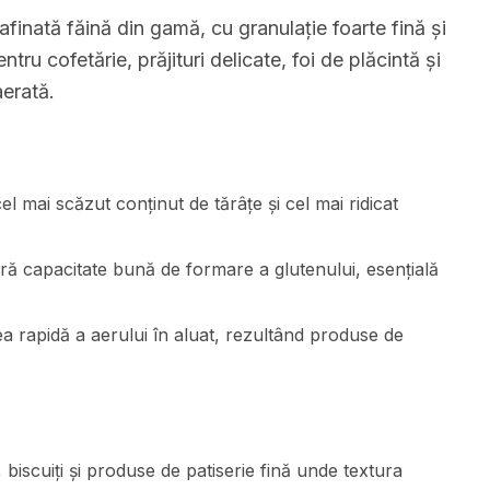
finată făină din gamă, cu granulație foarte fină și
tru cofetărie, prăjituri delicate, foi de plăcintă și
aerată.
el mai scăzut conținut de tărâțe și cel mai ridicat
ră capacitate bună de formare a glutenului, esențială
a rapidă a aerului în aluat, rezultând produse de
, biscuiți și produse de patiserie fină unde textura