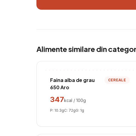
Alimente similare din catego
Faina alba de grau
CEREALE
650 Aro
347
kcal / 100g
P:
10.3
g
C:
72
g
G:
1
g