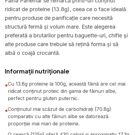
Făina Panemar se remarcă printr-un conținut
ridicat de proteine (13.8g), ceea ce o face ideală
pentru produse de panificație care necesită
structură fermă și volum mare. Este alegerea
preferată a brutarilor pentru baguette-uri, chifle și
alte produse care trebuie să rețină forma și să
aibă o coajă crocantă.
Informații nutriționale
Cu 13.8g proteine la 100g, această făină are cel mai
●
ridicat conținut proteic din gama de făinuri albe,
perfect pentru gluten puternic.
Conținutul mai scăzut de carbohidrați (70.8g)
●
comparativ cu alte făinuri albe se datorează
proporției mai mari de proteine.
O ceașcă (125g) oferă 430 calorii și aproximativ 17.3g