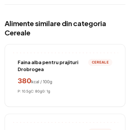
Alimente similare din categoria
Cereale
Faina alba pentru prajituri
CEREALE
Drobrogea
380
kcal / 100g
P:
10.5
g
C:
80
g
G:
1
g