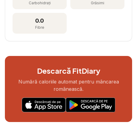
Carbohidrați
Grăsimi
0.0
Fibre
Descarcă FitDiary
Numără caloriile automat pentru mâncarea
românească.