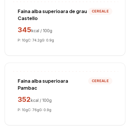
Faina alba superioara de grau
CEREALE
Castello
345
kcal / 100g
P:
10
g
C:
74.2
g
G:
0.9
g
Faina alba superioara
CEREALE
Pambac
352
kcal / 100g
P:
10
g
C:
76
g
G:
0.9
g