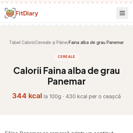
Salt la conținut
FitDiary
Tabel Calorii
/
Cereale și Pâine
/
Faina alba de grau Panemar
CEREALE
Calorii
Faina alba de grau
Panemar
344
kcal
la 100g ·
430
kcal per
o ceașcă