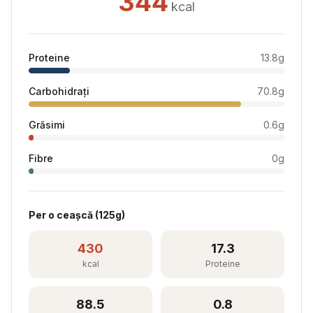
344
kcal
Proteine
13.8
g
Carbohidrați
70.8
g
Grăsimi
0.6
g
Fibre
0
g
Per
o ceașcă
(
125
g)
430
17.3
kcal
Proteine
88.5
0.8