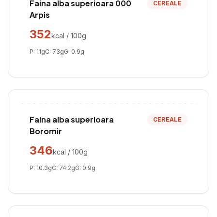
Faina alba superioara 000
CEREALE
Arpis
352
kcal / 100g
P:
11
g
C:
73
g
G:
0.9
g
Faina alba superioara
CEREALE
Boromir
346
kcal / 100g
P:
10.3
g
C:
74.2
g
G:
0.9
g