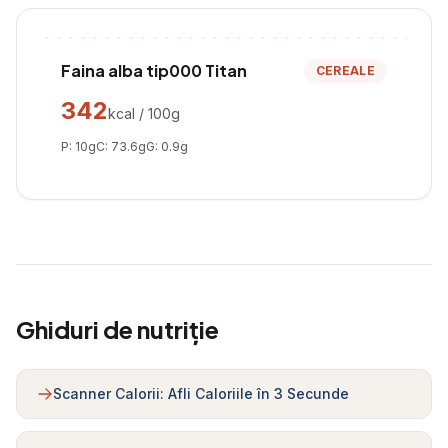
Faina alba tip000 Titan
CEREALE
342
kcal / 100g
P:
10
g
C:
73.6
g
G:
0.9
g
Ghiduri de nutriție
Scanner Calorii: Afli Caloriile în 3 Secunde