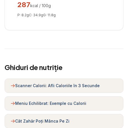
287
kcal / 100g
P:
8.2
g
C:
34.9
g
G:
11.8
g
Ghiduri de nutriție
Scanner Calorii: Afli Caloriile în 3 Secunde
Meniu Echilibrat: Exemple cu Calorii
Cât Zahăr Poți Mânca Pe Zi