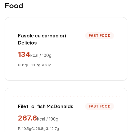
Food
Fasole cu carnaciori
FAST FOOD
Delicios
134
kcal / 100g
P:
6
g
C:
13.7
g
G:
6.1
g
Filet-o-fish McDonalds
FAST FOOD
267.6
kcal / 100g
P:
10.5
g
C:
26.8
g
G:
12.7
g