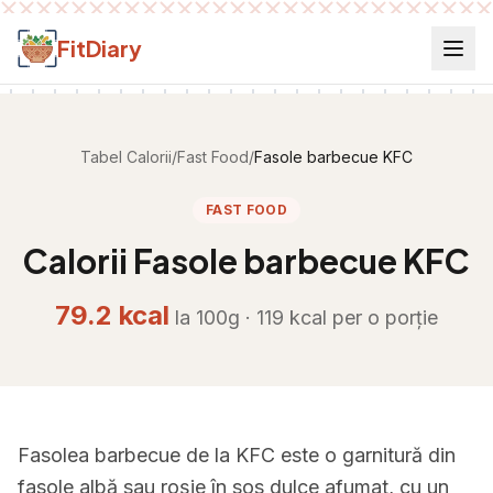
Salt la conținut
FitDiary
Tabel Calorii
/
Fast Food
/
Fasole barbecue KFC
FAST FOOD
Calorii
Fasole barbecue KFC
79.2
kcal
la 100g ·
119
kcal per
o porție
Fasolea barbecue de la KFC este o garnitură din
fasole albă sau roșie în sos dulce afumat, cu un