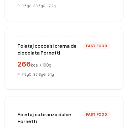
P:
9.5
g
C:
38.5
g
G:
17.2
g
Foietaj cocos si crema de
FAST FOOD
ciocolata Fornetti
266
kcal / 100g
P:
7.9
g
C:
36.3
g
G:
9.1
g
Foietaj cu branza dulce
FAST FOOD
Fornetti