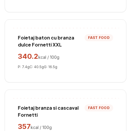
Foietaj baton cu branza
FAST FOOD
dulce Fornetti XXL
340.2
kcal / 100g
P:
7.4
g
C:
40.5
g
G:
16.5
g
Foietaj branza si cascaval
FAST FOOD
Fornetti
357
kcal / 100g