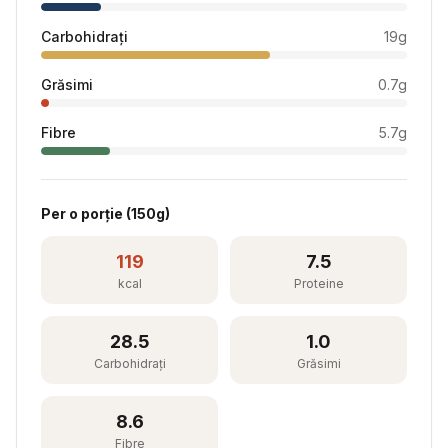
Carbohidrați
19
g
Grăsimi
0.7
g
Fibre
5.7
g
Per
o porție
(
150
g)
119
7.5
kcal
Proteine
28.5
1.0
Carbohidrați
Grăsimi
8.6
Fibre