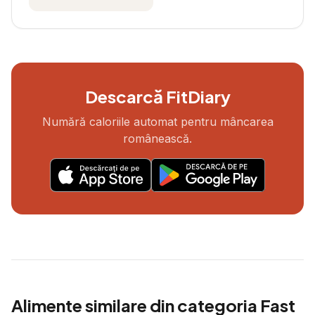
Descarcă FitDiary
Numără caloriile automat pentru mâncarea
românească.
Alimente similare din categoria
Fast