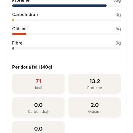
Proteine
33
g
Carbohidrați
0
g
Grăsimi
5
g
Fibre
0
g
Per
două felii
(
40
g)
71
13.2
kcal
Proteine
0.0
2.0
Carbohidrați
Grăsimi
0.0