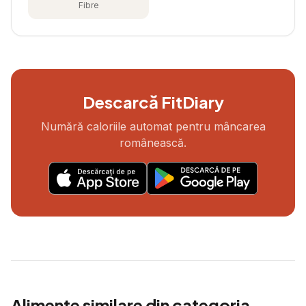
Fibre
Descarcă FitDiary
Numără caloriile automat pentru mâncarea
românească.
Alimente similare din categoria