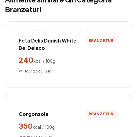
Branzeturi
Feta Delis Danish White
BRANZETURI
Del Delaco
240
kcal / 100g
P:
11
g
C:
2.5
g
G:
21
g
Gorgonzola
BRANZETURI
350
kcal / 100g