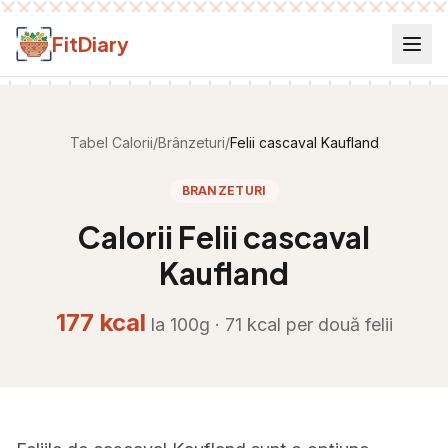
Salt la conținut
FitDiary
Tabel Calorii
/
Brânzeturi
/
Felii cascaval Kaufland
BRANZETURI
Calorii
Felii cascaval
Kaufland
177
kcal
la 100g ·
71
kcal per
două felii