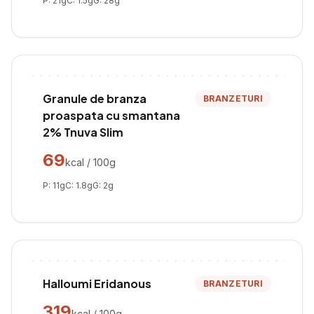
P:
21
g
C:
1.5
g
G:
28
g
Granule de branza
BRANZETURI
proaspata cu smantana
2% Tnuva Slim
69
kcal / 100g
P:
11
g
C:
1.8
g
G:
2
g
Halloumi Eridanous
BRANZETURI
319
kcal / 100g