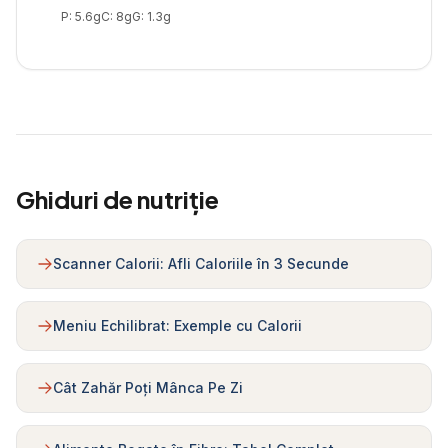
P:
5.6
g
C:
8
g
G:
1.3
g
Ghiduri de nutriție
Scanner Calorii: Afli Caloriile în 3 Secunde
Meniu Echilibrat: Exemple cu Calorii
Cât Zahăr Poți Mânca Pe Zi