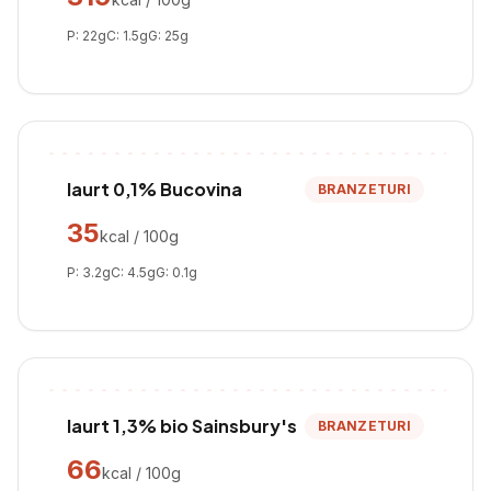
P:
22
g
C:
1.5
g
G:
25
g
Iaurt 0,1% Bucovina
BRANZETURI
35
kcal / 100g
P:
3.2
g
C:
4.5
g
G:
0.1
g
Iaurt 1,3% bio Sainsbury's
BRANZETURI
66
kcal / 100g