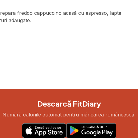
 prepara freddo cappuccino acasă cu espresso, lapte
ruri adăugate.
Descarcă FitDiary
Numără caloriile automat pentru mâncarea românească.