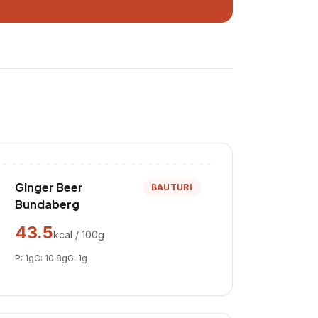
Ginger Beer
BAUTURI
Bundaberg
43.5
kcal / 100g
P:
1
g
C:
10.8
g
G:
1
g