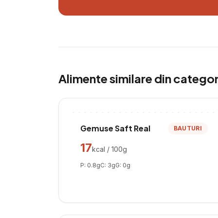
Alimente similare din catego
Gemuse Saft Real
BAUTURI
17
kcal / 100g
P:
0.8
g
C:
3
g
G:
0
g