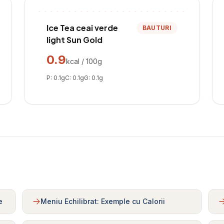
Ice Tea ceai verde
BAUTURI
light Sun Gold
0.9
kcal / 100g
P:
0.1
g
C:
0.1
g
G:
0.1
g
e
Meniu Echilibrat: Exemple cu Calorii