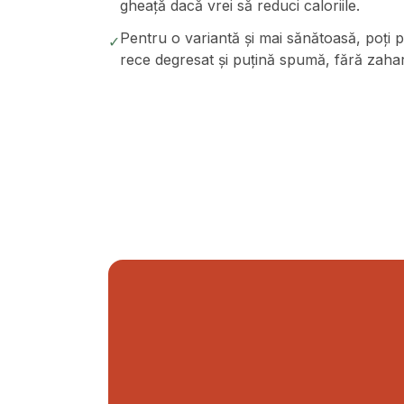
gheață dacă vrei să reduci caloriile.
Pentru o variantă și mai sănătoasă, poți
✓
rece degresat și puțină spumă, fără zaha