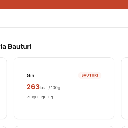
ria
Bauturi
Gin
BAUTURI
263
kcal / 100g
P:
0
g
C:
0
g
G:
0
g