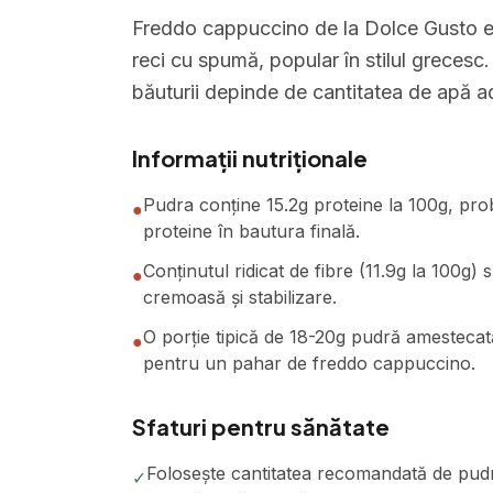
Freddo cappuccino de la Dolce Gusto es
reci cu spumă, popular în stilul grecesc.
băuturii depinde de cantitatea de apă a
Informații nutriționale
Pudra conține 15.2g proteine la 100g, prob
●
proteine în bautura finală.
Conținutul ridicat de fibre (11.9g la 100g
●
cremoasă și stabilizare.
O porție tipică de 18-20g pudră amestecat
●
pentru un pahar de freddo cappuccino.
Sfaturi pentru sănătate
Folosește cantitatea recomandată de pud
✓