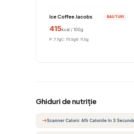
Ice Coffee Jacobs
BAUTURI
415
kcal / 100g
P:
7.7
g
C:
70.5
g
G:
11.5
g
Ghiduri de nutriție
Scanner Calorii: Afli Caloriile în 3 Secund