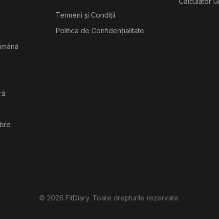
Calculator G
Termeni și Condiții
Politica de Confidențialitate
tămână
ră
ibre
©
2026
FitDiary. Toate drepturile rezervate.