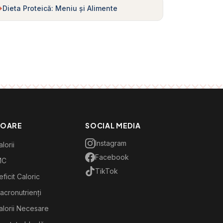
Dieta Proteică: Meniu și Alimente
TOARE
SOCIAL MEDIA
Instagram
lorii
Facebook
MC
TikTok
ficit Caloric
acronutrienți
alorii Necesare