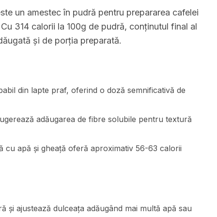
te un amestec în pudră pentru prepararea cafelei
 Cu 314 calorii la 100g de pudră, conținutul final al
dăugată și de porția preparată.
abil din lapte praf, oferind o doză semnificativă de
) sugerează adăugarea de fibre solubile pentru textură
ă cu apă și gheață oferă aproximativ 56-63 calorii
ră și ajustează dulceața adăugând mai multă apă sau