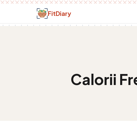
Salt la conținut
FitDiary
Calorii
Fr