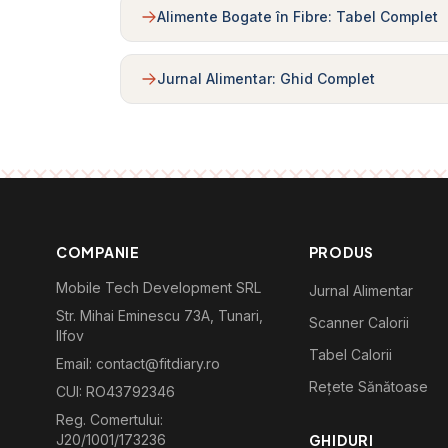
Alimente Bogate în Fibre: Tabel Complet
Jurnal Alimentar: Ghid Complet
COMPANIE
PRODUS
Mobile Tech Development SRL
Jurnal Alimentar
Str. Mihai Eminescu 73A, Tunari,
Scanner Calorii
Ilfov
Tabel Calorii
Email: contact@fitdiary.ro
Rețete Sănătoase
CUI: RO43792346
Reg. Comertului:
J20/1001/173236
GHIDURI