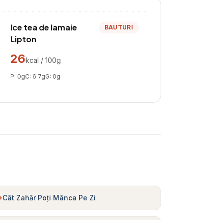
Ice tea de lamaie
BAUTURI
Lipton
26
kcal / 100g
P:
0
g
C:
6.7
g
G:
0
g
Cât Zahăr Poți Mânca Pe Zi