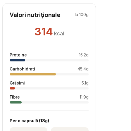
Valori nutriționale
la 100g
314
kcal
Proteine
15.2
g
Carbohidrați
45.4
g
Grăsimi
5.1
g
Fibre
11.9
g
Per
o capsulă
(
18
g)