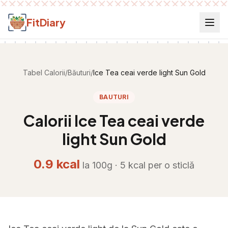
Salt la conținut
FitDiary
Tabel Calorii
/
Băuturi
/
Ice Tea ceai verde light Sun Gold
BAUTURI
Calorii
Ice Tea ceai verde
light Sun Gold
0.9
kcal
la 100g ·
5
kcal per
o sticlă