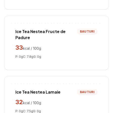
Ice Tea Nestea Fructe de
BAUTURI
Padure
33
kcal / 100g
P:
0
g
C:
7.8
g
G:
0
g
Ice Tea Nestea Lamaie
BAUTURI
32
kcal / 100g
P:
0
g
C:
7.5
g
G:
0
g