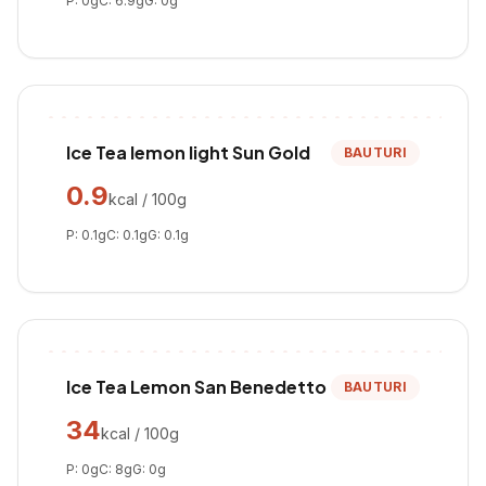
P:
0
g
C:
6.9
g
G:
0
g
Ice Tea lemon light Sun Gold
BAUTURI
0.9
kcal / 100g
P:
0.1
g
C:
0.1
g
G:
0.1
g
Ice Tea Lemon San Benedetto
BAUTURI
34
kcal / 100g
P:
0
g
C:
8
g
G:
0
g