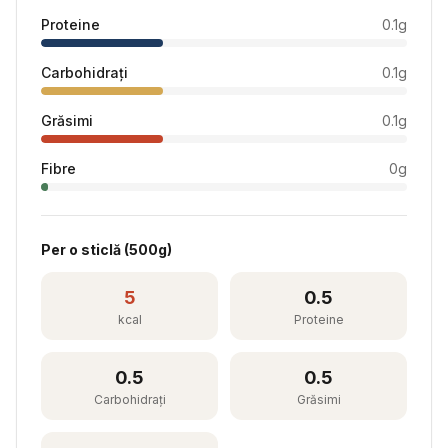
Proteine
0.1
g
Carbohidrați
0.1
g
Grăsimi
0.1
g
Fibre
0
g
Per
o sticlă
(
500
g)
5
0.5
kcal
Proteine
0.5
0.5
Carbohidrați
Grăsimi