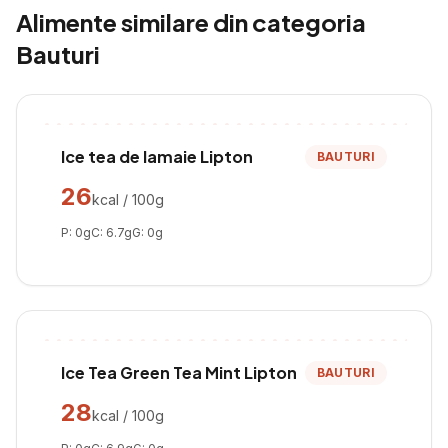
Alimente similare din categoria
Bauturi
Ice tea de lamaie Lipton
BAUTURI
26
kcal / 100g
P:
0
g
C:
6.7
g
G:
0
g
Ice Tea Green Tea Mint Lipton
BAUTURI
28
kcal / 100g