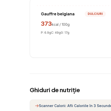
Gauffre belgiana
DULCIURI
373
kcal / 100g
P:
6.9
g
C:
49
g
G:
17
g
Ghiduri de nutriție
Scanner Calorii: Afli Caloriile în 3 Secund