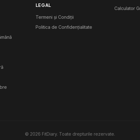
LEGAL
Calculator G
Termeni și Condiții
Politica de Confidențialitate
tămână
ră
ibre
©
2026
FitDiary. Toate drepturile rezervate.