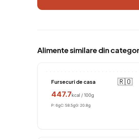
Alimente similare din catego
🇷🇴
Fursecuri de casa
447.7
kcal / 100g
P:
6
g
C:
58.5
g
G:
20.8
g