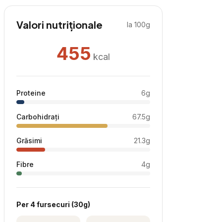
Valori nutriționale
la 100g
455
kcal
Proteine
6
g
Carbohidrați
67.5
g
Grăsimi
21.3
g
Fibre
4
g
Per
4 fursecuri
(
30
g)