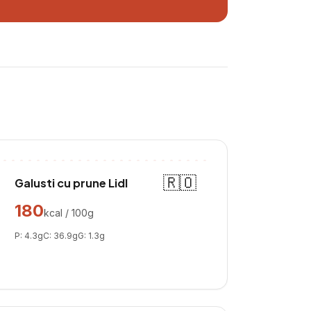
🇷🇴
Galusti cu prune Lidl
180
kcal / 100g
P:
4.3
g
C:
36.9
g
G:
1.3
g