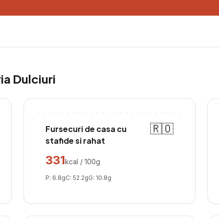
ria
Dulciuri
🇷🇴
Fursecuri de casa cu
stafide si rahat
331
kcal / 100g
P:
6.8
g
C:
52.2
g
G:
10.8
g