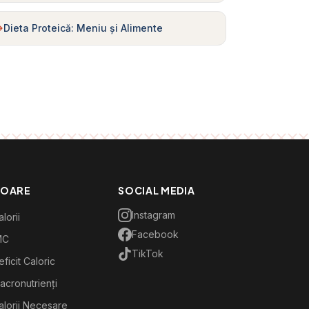
Dieta Proteică: Meniu și Alimente
TOARE
SOCIAL MEDIA
Instagram
lorii
Facebook
MC
TikTok
ficit Caloric
acronutrienți
alorii Necesare