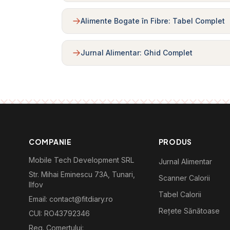
Alimente Bogate în Fibre: Tabel Complet
Jurnal Alimentar: Ghid Complet
COMPANIE
PRODUS
Mobile Tech Development SRL
Jurnal Alimentar
Str. Mihai Eminescu 73A, Tunari,
Scanner Calorii
Ilfov
Tabel Calorii
Email: contact@fitdiary.ro
Rețete Sănătoase
CUI: RO43792346
Reg. Comertului: