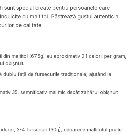
h sunt special create pentru persoanele care
ndulcite cu maltitol. Păstrează gustul autentic al
curilor de calitate.
 din maltitol (67.5g) au aproximativ 2.1 calorii per gram,
l obișnuit.
 dublu față de fursecurile tradiționale, ajutând la
mativ 35, semnificativ mai mic decât zahărul obișnuit
oderat, 3-4 fursecuri (30g), deoarece maltitolul poate