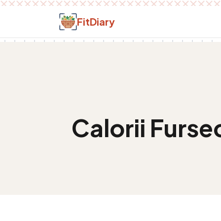
Salt la conținut
FitDiary
Calorii
Fursec