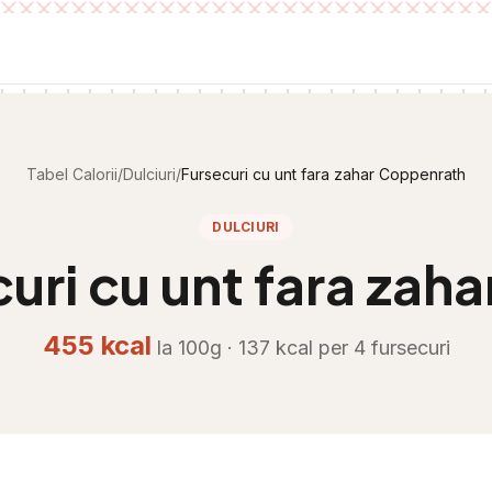
Tabel Calorii
/
Dulciuri
/
Fursecuri cu unt fara zahar Coppenrath
DULCIURI
uri cu unt fara zah
455
kcal
la 100g ·
137
kcal per
4 fursecuri