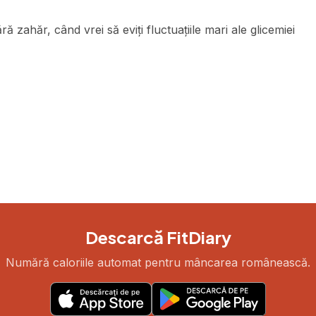
ă zahăr, când vrei să eviți fluctuațiile mari ale glicemiei
Descarcă FitDiary
Numără caloriile automat pentru mâncarea românească.