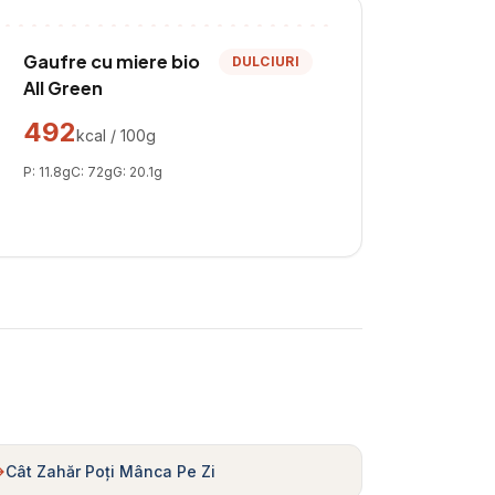
Gaufre cu miere bio
DULCIURI
All Green
492
kcal / 100g
P:
11.8
g
C:
72
g
G:
20.1
g
Cât Zahăr Poți Mânca Pe Zi