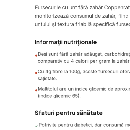
Fursecurile cu unt fără zahăr Coppenrat
monitorizează consumul de zahăr, fiind î
untului și textura friabilă specifică furse
Informații nutriționale
Deși sunt fără zahăr adăugat, carbohidrații
●
comparativ cu 4 calorii per gram la zahăru
Cu 4g fibre la 100g, aceste fursecuri oferă
●
sațietate.
Maltitolul are un indice glicemic de aproxi
●
(indice glicemic 65).
Sfaturi pentru sănătate
Potrivite pentru diabetici, dar consumă m
✓