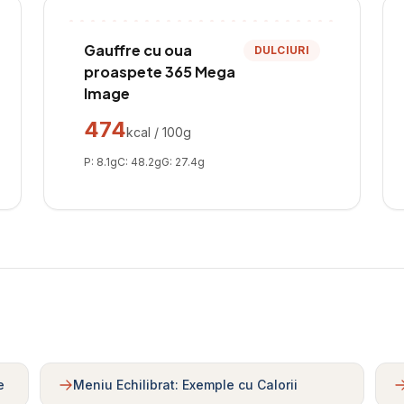
Gauffre cu oua
DULCIURI
proaspete 365 Mega
Image
474
kcal / 100g
P:
8.1
g
C:
48.2
g
G:
27.4
g
e
Meniu Echilibrat: Exemple cu Calorii