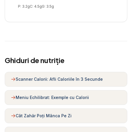
P:
3.2
g
C:
4.5
g
G:
3.5
g
Ghiduri de nutriție
Scanner Calorii: Afli Caloriile în 3 Secunde
Meniu Echilibrat: Exemple cu Calorii
Cât Zahăr Poți Mânca Pe Zi