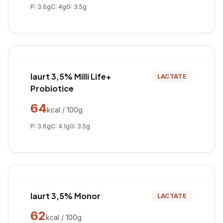
P:
3.6
g
C:
4
g
G:
3.5
g
Iaurt 3,5% Milli Life+
LACTATE
Probiotice
64
kcal / 100g
P:
3.6
g
C:
4.1
g
G:
3.5
g
Iaurt 3,5% Monor
LACTATE
62
kcal / 100g