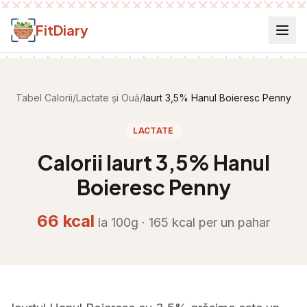
Salt la conținut
FitDiary
Tabel Calorii
/
Lactate și Ouă
/
Iaurt 3,5% Hanul Boieresc Penny
LACTATE
Calorii
Iaurt 3,5% Hanul
Boieresc Penny
66
kcal
la 100g ·
165
kcal per
un pahar