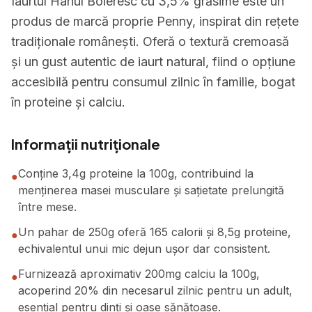
Iaurtul Hanul Boieresc cu 3,5% grăsime este un
produs de marcă proprie Penny, inspirat din rețete
tradiționale românești. Oferă o textură cremoasă
și un gust autentic de iaurt natural, fiind o opțiune
accesibilă pentru consumul zilnic în familie, bogat
în proteine și calciu.
Informații nutriționale
Conține 3,4g proteine la 100g, contribuind la
●
menținerea masei musculare și sațietate prelungită
între mese.
Un pahar de 250g oferă 165 calorii și 8,5g proteine,
●
echivalentul unui mic dejun ușor dar consistent.
Furnizează aproximativ 200mg calciu la 100g,
●
acoperind 20% din necesarul zilnic pentru un adult,
esențial pentru dinți și oase sănătoase.