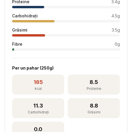
Proteine
3.4
g
Carbohidrați
4.5
g
Grăsimi
3.5
g
Fibre
0
g
Per
un pahar
(
250
g)
165
8.5
kcal
Proteine
11.3
8.8
Carbohidrați
Grăsimi
0.0