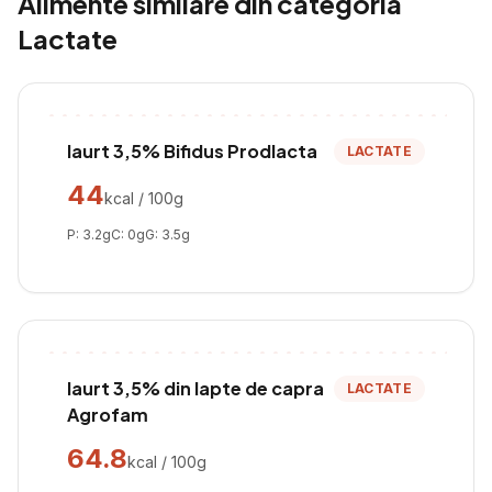
Alimente similare din categoria
Lactate
Iaurt 3,5% Bifidus Prodlacta
LACTATE
44
kcal / 100g
P:
3.2
g
C:
0
g
G:
3.5
g
Iaurt 3,5% din lapte de capra
LACTATE
Agrofam
64.8
kcal / 100g