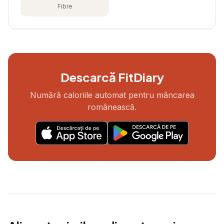
Fibre
Descarcă FitDiary
Numără caloriile automat pentru mâncarea
românească.