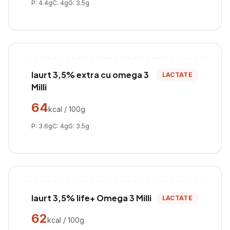
P:
4.4
g
C:
4
g
G:
3.5
g
Iaurt 3,5% extra cu omega 3
LACTATE
Milli
64
kcal / 100g
P:
3.6
g
C:
4
g
G:
3.5
g
Iaurt 3,5% life+ Omega 3 Milli
LACTATE
62
kcal / 100g