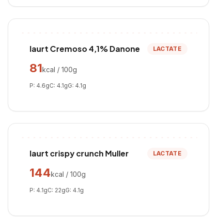
Iaurt Cremoso 4,1% Danone
LACTATE
81
kcal / 100g
P:
4.6
g
C:
4.1
g
G:
4.1
g
Iaurt crispy crunch Muller
LACTATE
144
kcal / 100g
P:
4.1
g
C:
22
g
G:
4.1
g