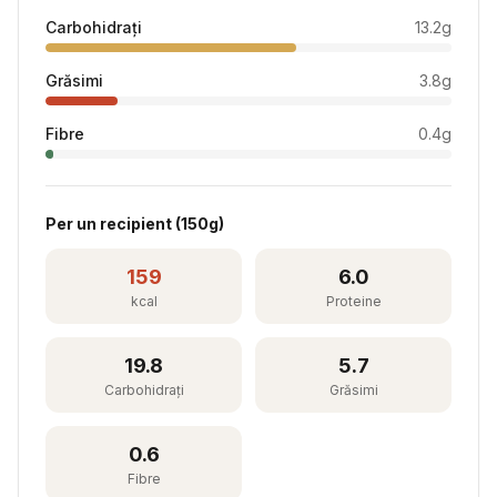
Carbohidrați
13.2
g
Grăsimi
3.8
g
Fibre
0.4
g
Per
un recipient
(
150
g)
159
6.0
kcal
Proteine
19.8
5.7
Carbohidrați
Grăsimi
0.6
Fibre