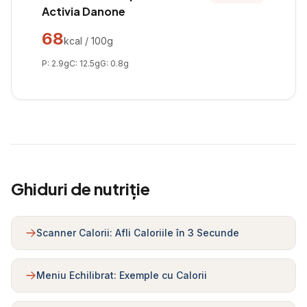
Activia Danone
68
kcal / 100g
P:
2.9
g
C:
12.5
g
G:
0.8
g
Ghiduri de nutriție
Scanner Calorii: Afli Caloriile în 3 Secunde
Meniu Echilibrat: Exemple cu Calorii