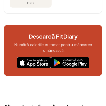
Fibre
Descarcă FitDiary
Numără caloriile automat pentru mâncarea
românească.