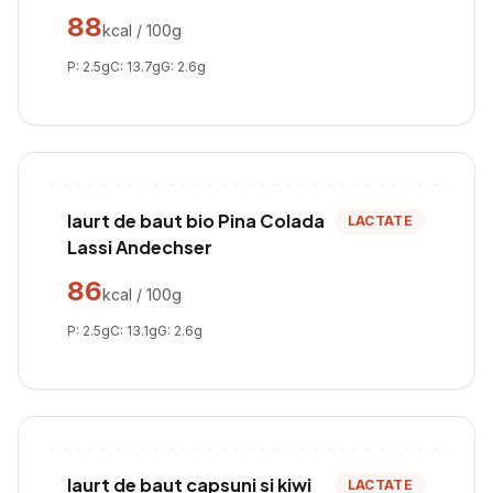
88
kcal / 100g
P:
2.5
g
C:
13.7
g
G:
2.6
g
Iaurt de baut bio Pina Colada
LACTATE
Lassi Andechser
86
kcal / 100g
P:
2.5
g
C:
13.1
g
G:
2.6
g
Iaurt de baut capsuni si kiwi
LACTATE