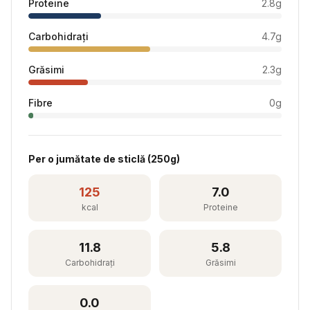
Proteine
2.8
g
Carbohidrați
4.7
g
Grăsimi
2.3
g
Fibre
0
g
Per
o jumătate de sticlă
(
250
g)
125
7.0
kcal
Proteine
11.8
5.8
Carbohidrați
Grăsimi
0.0