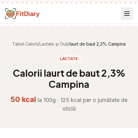
Salt la conținut
FitDiary
Tabel Calorii
/
Lactate și Ouă
/
Iaurt de baut 2,3% Campina
LACTATE
Calorii
Iaurt de baut 2,3%
Campina
50
kcal
la 100g ·
125
kcal per
o jumătate de
sticlă