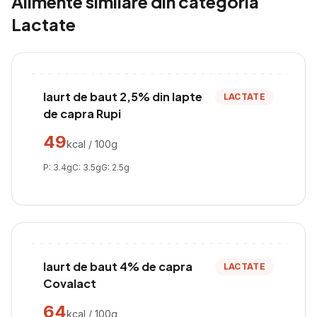
Alimente similare din categoria
Lactate
Iaurt de baut 2,5% din lapte
LACTATE
de capra Rupi
49
kcal / 100g
P:
3.4
g
C:
3.5
g
G:
2.5
g
Iaurt de baut 4% de capra
LACTATE
Covalact
64
kcal / 100g