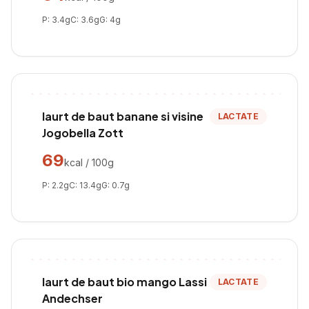
P:
3.4
g
C:
3.6
g
G:
4
g
Iaurt de baut banane si visine
LACTATE
Jogobella Zott
69
kcal / 100g
P:
2.2
g
C:
13.4
g
G:
0.7
g
Iaurt de baut bio mango Lassi
LACTATE
Andechser