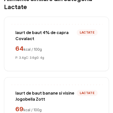
Lactate
Iaurt de baut 4% de capra
LACTATE
Covalact
64
kcal / 100g
P:
3.4
g
C:
3.6
g
G:
4
g
Iaurt de baut banane si visine
LACTATE
Jogobella Zott
69
kcal / 100g