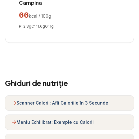
Campina
66
kcal / 100g
P:
2.8
g
C:
11.6
g
G:
1
g
Ghiduri de nutriție
Scanner Calorii: Afli Caloriile în 3 Secunde
Meniu Echilibrat: Exemple cu Calorii