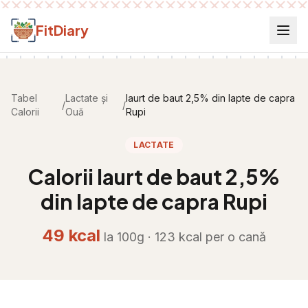
Salt la conținut
FitDiary
Tabel
Lactate și
Iaurt de baut 2,5% din lapte de capra
/
/
Calorii
Ouă
Rupi
LACTATE
Calorii
Iaurt de baut 2,5%
din lapte de capra Rupi
49
kcal
la 100g ·
123
kcal per
o cană