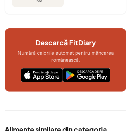
Fibre
Descarcă FitDiary
Numără caloriile automat pentru mâncarea
românească.
Alimente similare din categoria