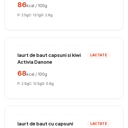
86
kcal / 100g
P:
2.5
g
C:
13.1
g
G:
2.6
g
Iaurt de baut capsuni si kiwi
LACTATE
Activia Danone
68
kcal / 100g
P:
2.9
g
C:
12.5
g
G:
0.8
g
Iaurt de baut cu capsuni
LACTATE