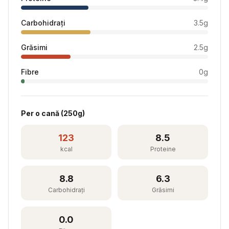
Carbohidrați
3.5
g
Grăsimi
2.5
g
Fibre
0
g
Per
o cană
(
250
g)
123
8.5
kcal
Proteine
8.8
6.3
Carbohidrați
Grăsimi
0.0