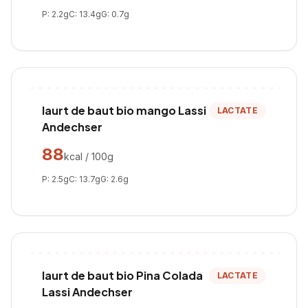
P:
2.2
g
C:
13.4
g
G:
0.7
g
Iaurt de baut bio mango Lassi
LACTATE
Andechser
88
kcal / 100g
P:
2.5
g
C:
13.7
g
G:
2.6
g
Iaurt de baut bio Pina Colada
LACTATE
Lassi Andechser