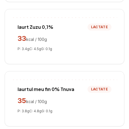
Iaurt Zuzu 0,1%
LACTATE
33
kcal / 100g
P:
3.4
g
C:
4.5
g
G:
0.1
g
Iaurtul meu fin 0% Tnuva
LACTATE
35
kcal / 100g
P:
3.8
g
C:
4.8
g
G:
0.1
g