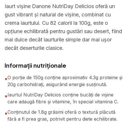
Iaurt vișine Danone NutriDay Delicios oferă un
gust vibrant și natural de vișine, combinat cu
crema iaurtului. Cu 82 calorii la 100g, este o
opțiune echilibrată pentru gustări sau desert, fiind
mai dulce decât iaurturile simple dar mai ușor
decât deserturile clasice.
Informații nutriționale
O porție de 150g conține aproximativ 4.3g proteine și
●
20g carbohidrați, asigurând energie susținută.
Iaurtul NutriDay Delicios conține bucăți de vișine
●
care adaugă fibre și vitamine, în special vitamina C.
Conținutul de 1.8g grăsimi oferă o textură plăcută
●
fără a fi prea gras, potrivit pentru diete echilibrate.