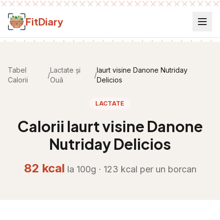
Salt la conținut
FitDiary
Tabel
Lactate și
Iaurt visine Danone Nutriday
/
/
Calorii
Ouă
Delicios
LACTATE
Calorii
Iaurt visine Danone
Nutriday Delicios
82
kcal
la 100g ·
123
kcal per
un borcan