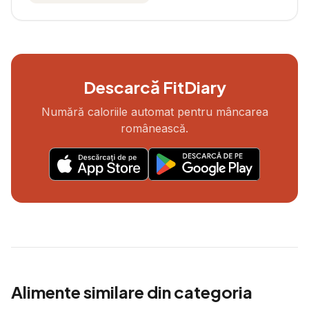
Descarcă FitDiary
Numără caloriile automat pentru mâncarea
românească.
Alimente similare din categoria