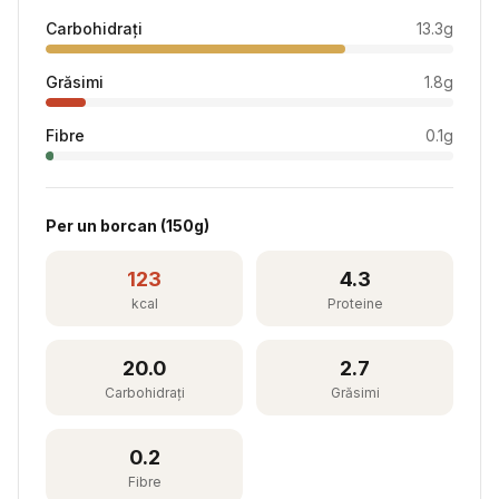
Carbohidrați
13.3
g
Grăsimi
1.8
g
Fibre
0.1
g
Per
un borcan
(
150
g)
123
4.3
kcal
Proteine
20.0
2.7
Carbohidrați
Grăsimi
0.2
Fibre