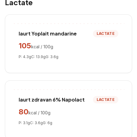
Lactate
Iaurt Yoplait mandarine
LACTATE
105
kcal / 100g
P:
4.3
g
C:
13.9
g
G:
3.6
g
Iaurt zdravan 6% Napolact
LACTATE
80
kcal / 100g
P:
3.1
g
C:
3.6
g
G:
6
g