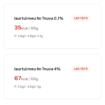
Iaurtul meu fin Tnuva 0,1%
LACTATE
35
kcal / 100g
P:
3.8
g
C:
4.8
g
G:
0.1
g
Iaurtul meu fin Tnuva 4%
LACTATE
67
kcal / 100g
P:
3.5
g
C:
4.6
g
G:
4
g