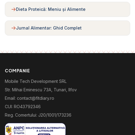
Dieta Proteică: Meniu și Alimente
Jurnal Alimentar: Ghid Complet
COMPANIE
Mobile Tech Development SRL
Str. Mihai Eminescu 73A, Tunari, Ilfov
Email: contact@fitdiary.ro
CUI: RO43792346
Reg. Comertului: J20/1001/173236