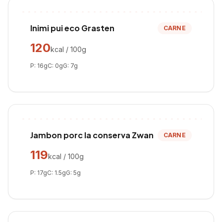
Inimi pui eco Grasten
CARNE
120
kcal / 100g
P:
16
g
C:
0
g
G:
7
g
Jambon porc la conserva Zwan
CARNE
119
kcal / 100g
P:
17
g
C:
1.5
g
G:
5
g