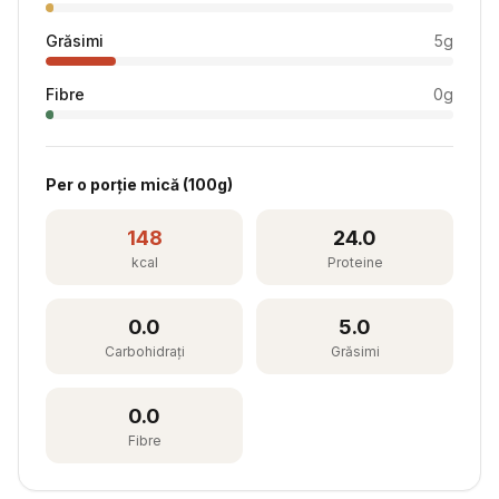
Grăsimi
5
g
Fibre
0
g
Per
o porție mică
(
100
g)
148
24.0
kcal
Proteine
0.0
5.0
Carbohidrați
Grăsimi
0.0
Fibre