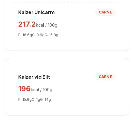
Kaizer Unicarm
CARNE
217.2
kcal / 100g
P:
16.6
g
C:
0.6
g
G:
15.8
g
Kaizer vid Elit
CARNE
196
kcal / 100g
P:
15.6
g
C:
1
g
G:
14
g