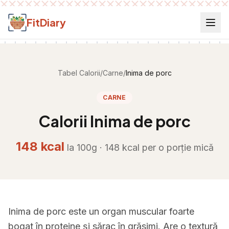
Salt la conținut
FitDiary
Tabel Calorii
/
Carne
/
Inima de porc
CARNE
Calorii
Inima de porc
148
kcal
la 100g ·
148
kcal per
o porție mică
Inima de porc este un organ muscular foarte
bogat în proteine și sărac în grăsimi. Are o textură