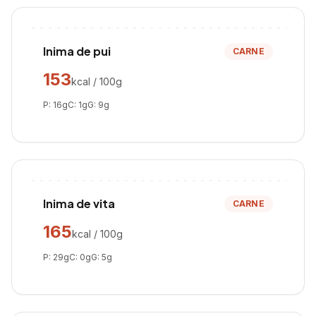
Inima de pui
CARNE
153
kcal / 100g
P:
16
g
C:
1
g
G:
9
g
Inima de vita
CARNE
165
kcal / 100g
P:
29
g
C:
0
g
G:
5
g