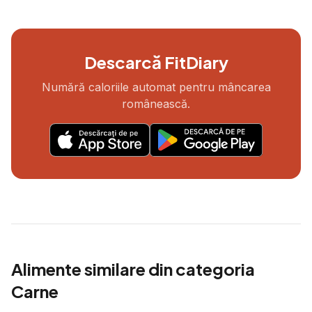
Descarcă FitDiary
Numără caloriile automat pentru mâncarea
românească.
Alimente similare din categoria
Carne