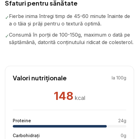
Sfaturi pentru sănătate
Fierbe inima întregi timp de 45-60 minute înainte de
✓
a o tăia și prăji pentru o textură optimă.
Consumă în porții de 100-150g, maximum o dată pe
✓
săptămână, datorită conținutului ridicat de colesterol.
Valori nutriționale
la 100g
148
kcal
Proteine
24
g
Carbohidrați
0
g