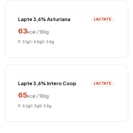
Lapte 3,6% Asturiana
LACTATE
63
kcal / 100g
P:
3.1
g
C:
4.6
g
G:
3.6
g
Lapte 3,6% Intero Coop
LACTATE
65
kcal / 100g
P:
3.2
g
C:
5
g
G:
3.6
g