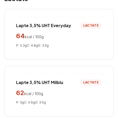
Lapte 3,5% UHT Everyday
LACTATE
64
kcal / 100g
P:
3.3
g
C:
4.8
g
G:
3.5
g
Lapte 3,5% UHT Milblu
LACTATE
62
kcal / 100g
P:
3
g
C:
4.6
g
G:
3.5
g