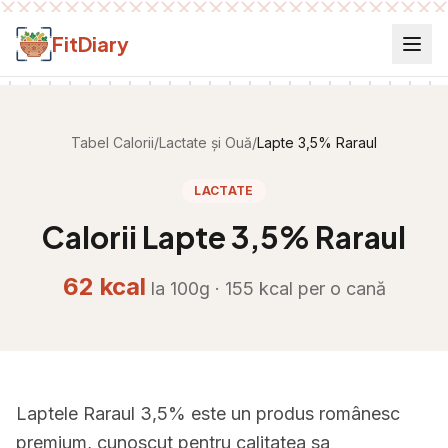
Salt la conținut
FitDiary
Tabel Calorii
/
Lactate și Ouă
/
Lapte 3,5% Raraul
LACTATE
Calorii
Lapte 3,5% Raraul
62
kcal
la 100g ·
155
kcal per
o cană
Laptele Raraul 3,5% este un produs românesc
premium, cunoscut pentru calitatea sa