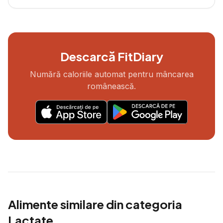
Descarcă FitDiary
Numără caloriile automat pentru mâncarea
românească.
Alimente similare din categoria
Lactate