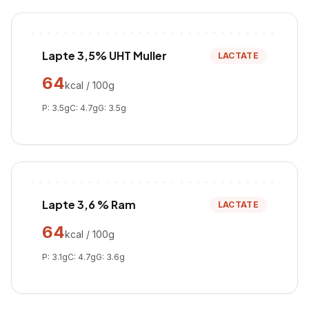
Lapte 3,5% UHT Muller
LACTATE
64
kcal / 100g
P:
3.5
g
C:
4.7
g
G:
3.5
g
Lapte 3,6 % Ram
LACTATE
64
kcal / 100g
P:
3.1
g
C:
4.7
g
G:
3.6
g