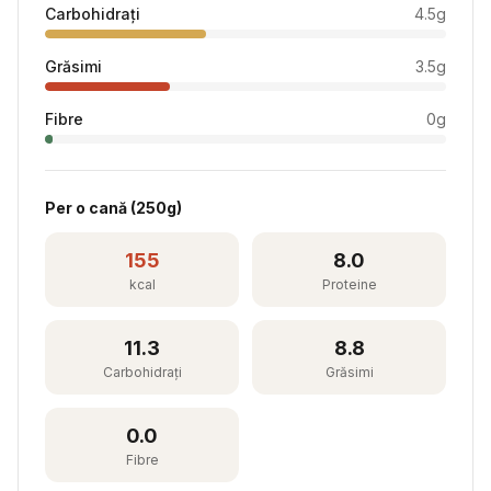
Carbohidrați
4.5
g
Grăsimi
3.5
g
Fibre
0
g
Per
o cană
(
250
g)
155
8.0
kcal
Proteine
11.3
8.8
Carbohidrați
Grăsimi
0.0
Fibre