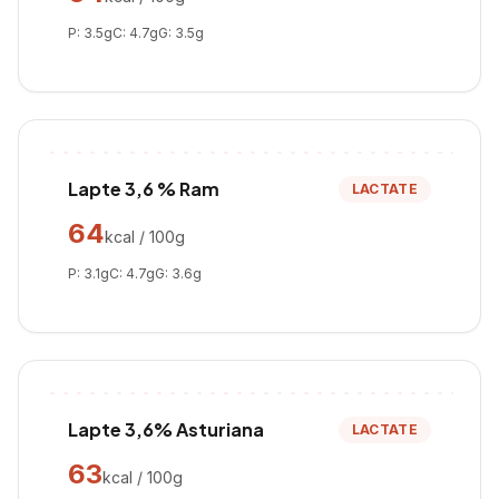
P:
3.5
g
C:
4.7
g
G:
3.5
g
Lapte 3,6 % Ram
LACTATE
64
kcal / 100g
P:
3.1
g
C:
4.7
g
G:
3.6
g
Lapte 3,6% Asturiana
LACTATE
63
kcal / 100g