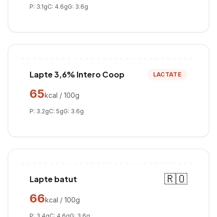
P:
3.1
g
C:
4.6
g
G:
3.6
g
Lapte 3,6% Intero Coop
LACTATE
65
kcal / 100g
P:
3.2
g
C:
5
g
G:
3.6
g
🇷🇴
Lapte batut
66
kcal / 100g
P:
3.4
g
C:
4.6
g
G:
3.6
g