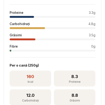
Proteine
3.3
g
Carbohidrați
4.8
g
Grăsimi
3.5
g
Fibre
0
g
Per
o cană
(
250
g)
160
8.3
kcal
Proteine
12.0
8.8
Carbohidrați
Grăsimi