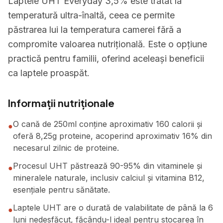
Laptele UHT Everyday 3,5% este tratat la
temperatură ultra-înaltă, ceea ce permite
păstrarea lui la temperatura camerei fără a
compromite valoarea nutrițională. Este o opțiune
practică pentru familii, oferind aceleași beneficii
ca laptele proaspăt.
Informații nutriționale
O cană de 250ml conține aproximativ 160 calorii și
●
oferă 8,25g proteine, acoperind aproximativ 16% din
necesarul zilnic de proteine.
Procesul UHT păstrează 90-95% din vitaminele și
●
mineralele naturale, inclusiv calciul și vitamina B12,
esențiale pentru sănătate.
Laptele UHT are o durată de valabilitate de până la 6
●
luni nedesfăcut, făcându-l ideal pentru stocarea în