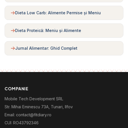
Dieta Low Carb: Alimente Permise și Meniu
Dieta Proteică: Meniu și Alimente
Jurnal Alimentar: Ghid Complet
COMPANIE
Mobile Tech Development SRL
Str. Mihai Eminescu 73A, Tunari, Ilfov
Email: contact@fitdiary.ro
CUI: RO43792346