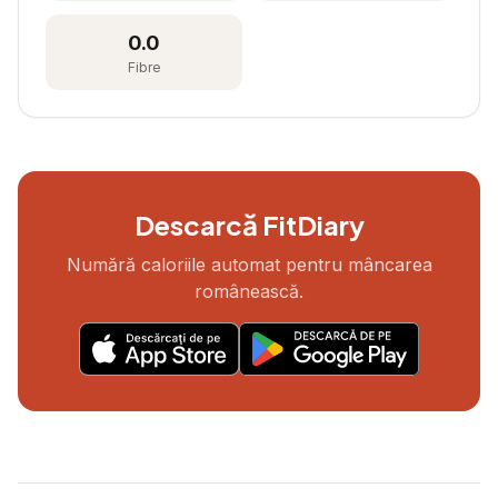
0.0
Fibre
Descarcă FitDiary
Numără caloriile automat pentru mâncarea
românească.