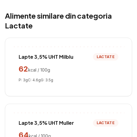
Alimente similare din categoria
Lactate
Lapte 3,5% UHT Milblu
LACTATE
62
kcal / 100g
P:
3
g
C:
4.6
g
G:
3.5
g
Lapte 3,5% UHT Muller
LACTATE
64
kcal / 100g