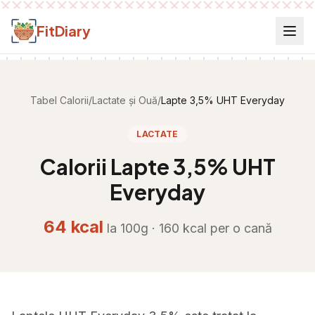
Salt la conținut
FitDiary
Tabel Calorii
/
Lactate și Ouă
/
Lapte 3,5% UHT Everyday
LACTATE
Calorii
Lapte 3,5% UHT
Everyday
64
kcal
la 100g ·
160
kcal per
o cană