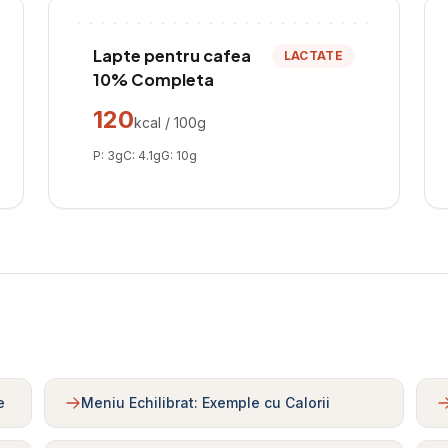
Lapte pentru cafea
LACTATE
10% Completa
120
kcal / 100g
P:
3
g
C:
4.1
g
G:
10
g
e
Meniu Echilibrat: Exemple cu Calorii