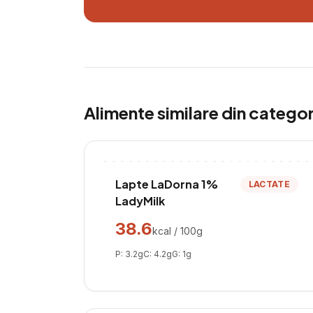
Alimente similare din catego
Lapte LaDorna 1%
LACTATE
LadyMilk
38.6
kcal / 100g
P:
3.2
g
C:
4.2
g
G:
1
g