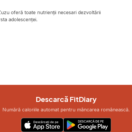
Zuzu oferă toate nutrienții necesari dezvoltării
sta adolescenței.
Descarcă FitDiary
Numără caloriile automat pentru mâncarea românească.