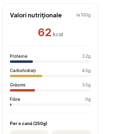
Valori nutriționale
la 100g
62
kcal
Proteine
3.2
g
Carbohidrați
4.5
g
Grăsimi
3.5
g
Fibre
0
g
Per
o cană
(
250
g)