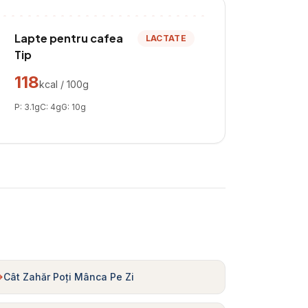
Lapte pentru cafea
LACTATE
Tip
118
kcal / 100g
P:
3.1
g
C:
4
g
G:
10
g
Cât Zahăr Poți Mânca Pe Zi