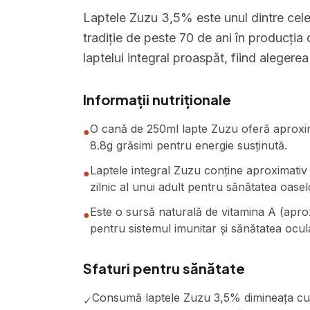
Laptele Zuzu 3,5% este unul dintre cel
tradiție de peste 70 de ani în producția 
laptelui integral proaspăt, fiind alegerea
Informații nutriționale
O cană de 250ml lapte Zuzu oferă aproximat
●
8.8g grăsimi pentru energie susținută.
Laptele integral Zuzu conține aproximati
●
zilnic al unui adult pentru sănătatea oasel
Este o sursă naturală de vitamina A (aprox
●
pentru sistemul imunitar și sănătatea ocul
Sfaturi pentru sănătate
Consumă laptele Zuzu 3,5% dimineața cu 
✓