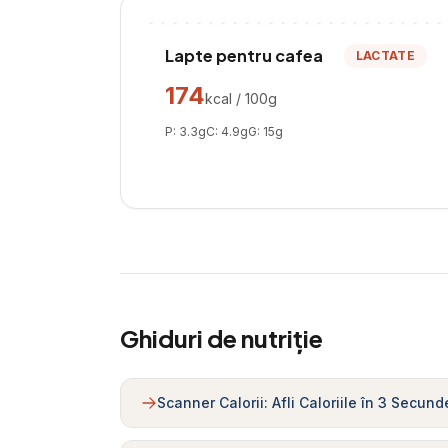
Lapte pentru cafea
LACTATE
174
kcal / 100g
P:
3.3
g
C:
4.9
g
G:
15
g
Ghiduri de nutriție
Scanner Calorii: Afli Caloriile în 3 Secund