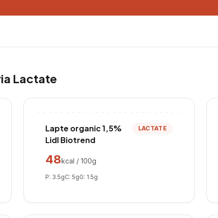
ria
Lactate
Lapte organic 1,5%
LACTATE
Lidl Biotrend
48
kcal / 100g
P:
3.5
g
C:
5
g
G:
1.5
g