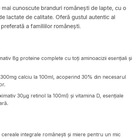
e mai cunoscute branduri românești de lapte, cu o
de lactate de calitate. Oferă gustul autentic al
 preferată a familiilor românești.
iv 8g proteine complete cu toți aminoacizii esențiali și
v 300mg calciu la 100ml, acoperind 30% din necesarul
or.
imativ 30μg retinol la 100ml) și vitamina D, esențiale
ară.
cereale integrale românești și miere pentru un mic