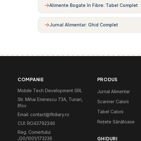
Alimente Bogate în Fibre: Tabel Complet
Jurnal Alimentar: Ghid Complet
COMPANIE
PRODUS
Mobile Tech Development SRL
Jurnal Alimentar
Str. Mihai Eminescu 73A, Tunari,
Scanner Calorii
Ilfov
Tabel Calorii
Email: contact@fitdiary.ro
Rețete Sănătoase
CUI: RO43792346
Reg. Comertului:
J20/1001/173236
GHIDURI