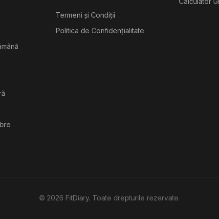
Calculator G
Termeni și Condiții
Politica de Confidențialitate
tămână
ră
ibre
©
2026
FitDiary. Toate drepturile rezervate.