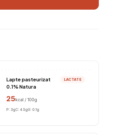
Lapte pasteurizat
LACTATE
0.1% Natura
25
kcal / 100g
P:
3
g
C:
4.5
g
G:
0.1
g