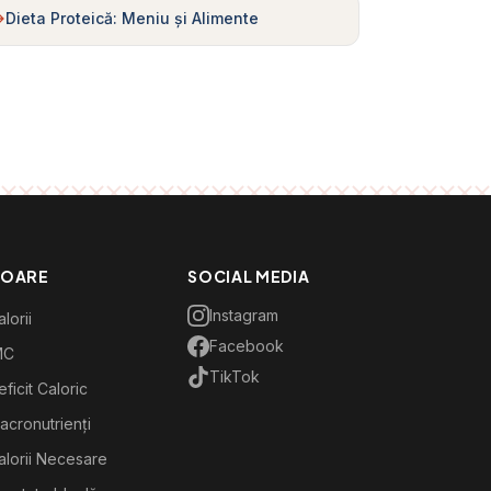
Dieta Proteică: Meniu și Alimente
TOARE
SOCIAL MEDIA
Instagram
lorii
Facebook
MC
TikTok
ficit Caloric
acronutrienți
alorii Necesare