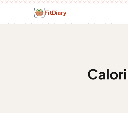
Salt la conținut
FitDiary
Calori