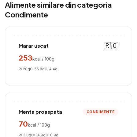
Alimente similare din categoria
Condimente
🇷🇴
Marar uscat
253
kcal / 100g
P:
20
g
C:
55.8
g
G:
4.4
g
Menta proaspata
CONDIMENTE
70
kcal / 100g
P:
3.8
g
C:
14.9
g
G:
0.9
g