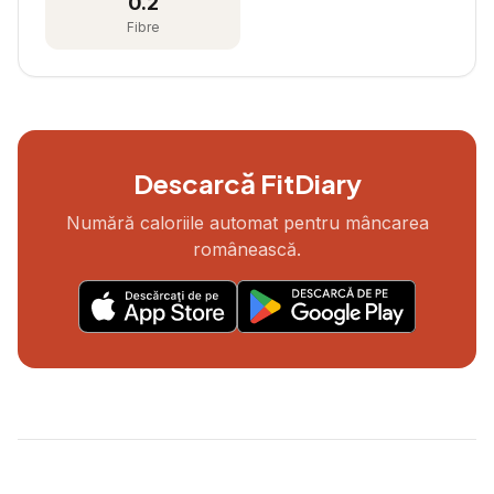
0.2
Fibre
Descarcă FitDiary
Numără caloriile automat pentru mâncarea
românească.