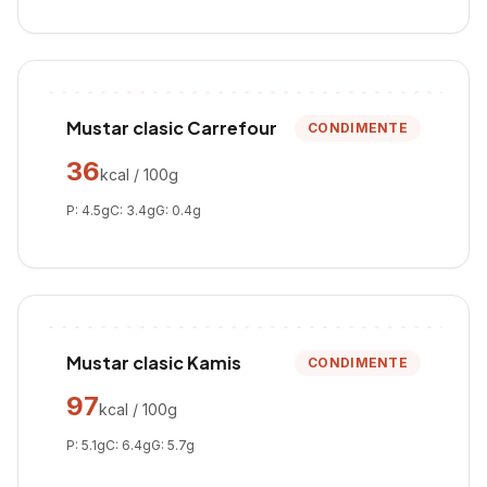
Mustar clasic Carrefour
CONDIMENTE
36
kcal / 100g
P:
4.5
g
C:
3.4
g
G:
0.4
g
Mustar clasic Kamis
CONDIMENTE
97
kcal / 100g
P:
5.1
g
C:
6.4
g
G:
5.7
g