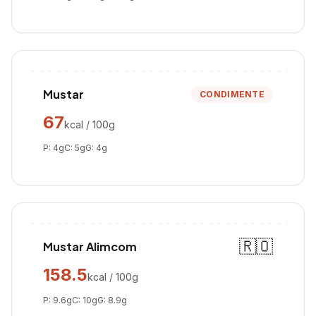
Mustar
CONDIMENTE
67
kcal / 100g
P:
4
g
C:
5
g
G:
4
g
🇷🇴
Mustar Alimcom
158.5
kcal / 100g
P:
9.6
g
C:
10
g
G:
8.9
g