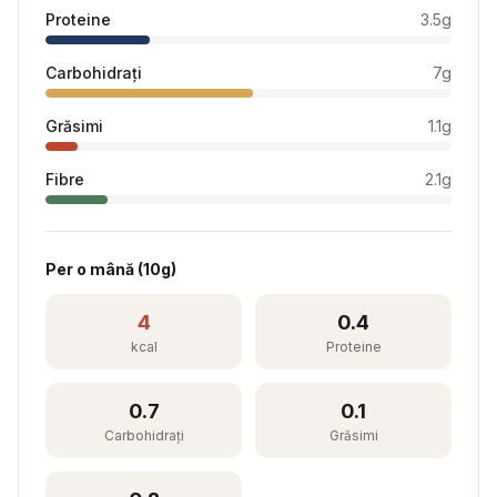
Proteine
3.5
g
Carbohidrați
7
g
Grăsimi
1.1
g
Fibre
2.1
g
Per
o mână
(
10
g)
4
0.4
kcal
Proteine
0.7
0.1
Carbohidrați
Grăsimi