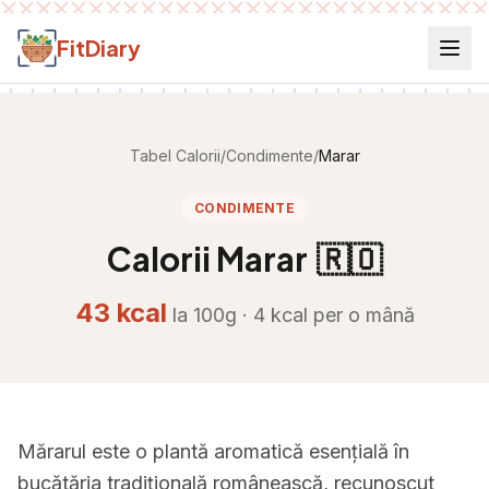
Salt la conținut
FitDiary
Tabel Calorii
/
Condimente
/
Marar
CONDIMENTE
Calorii
Marar
🇷🇴
43
kcal
la 100g ·
4
kcal per
o mână
Mărarul este o plantă aromatică esențială în
bucătăria tradițională românească, recunoscut