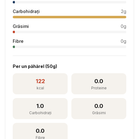
Carbohidrați
2
g
Grăsimi
0
g
Fibre
0
g
Per
un păhărel
(
50
g)
122
0.0
kcal
Proteine
1.0
0.0
Carbohidrați
Grăsimi
0.0
Fibre