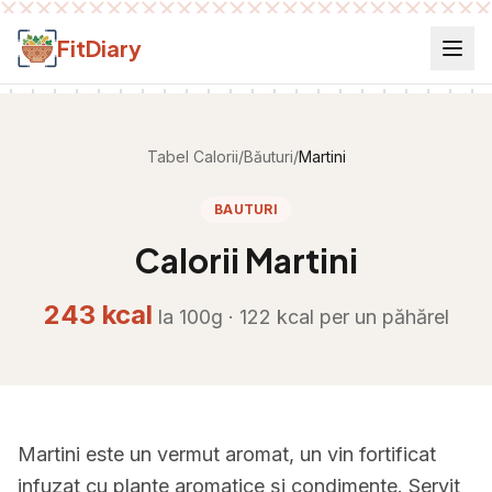
Salt la conținut
FitDiary
Tabel Calorii
/
Băuturi
/
Martini
BAUTURI
Calorii
Martini
243
kcal
la 100g ·
122
kcal per
un păhărel
Martini este un vermut aromat, un vin fortificat
infuzat cu plante aromatice și condimente. Servit