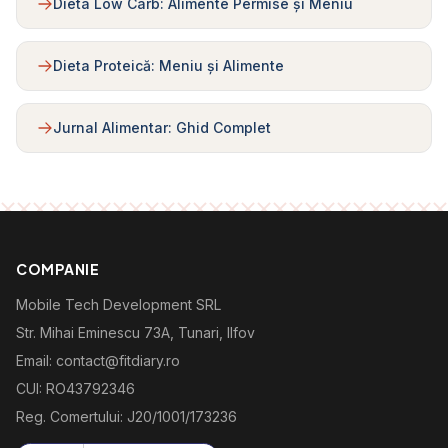
Dieta Low Carb: Alimente Permise și Meniu
Dieta Proteică: Meniu și Alimente
Jurnal Alimentar: Ghid Complet
COMPANIE
Mobile Tech Development SRL
Str. Mihai Eminescu 73A, Tunari, Ilfov
Email: contact@fitdiary.ro
CUI: RO43792346
Reg. Comertului: J20/1001/173236