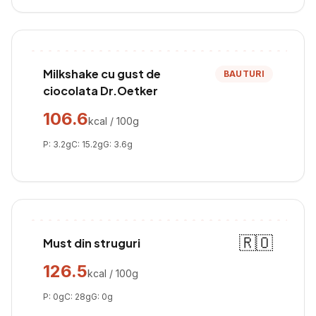
Milkshake cu gust de
BAUTURI
ciocolata Dr.Oetker
106.6
kcal / 100g
P:
3.2
g
C:
15.2
g
G:
3.6
g
🇷🇴
Must din struguri
126.5
kcal / 100g
P:
0
g
C:
28
g
G:
0
g