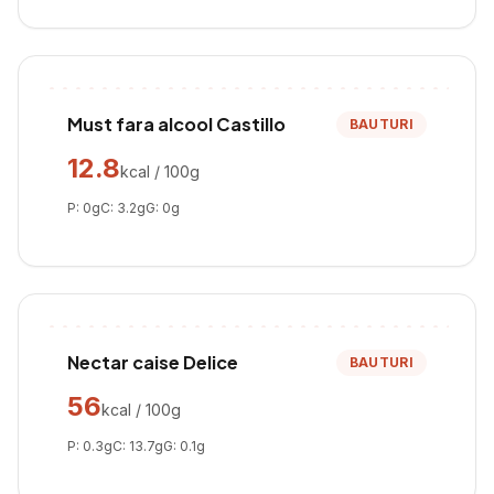
Must fara alcool Castillo
BAUTURI
12.8
kcal / 100g
P:
0
g
C:
3.2
g
G:
0
g
Nectar caise Delice
BAUTURI
56
kcal / 100g
P:
0.3
g
C:
13.7
g
G:
0.1
g