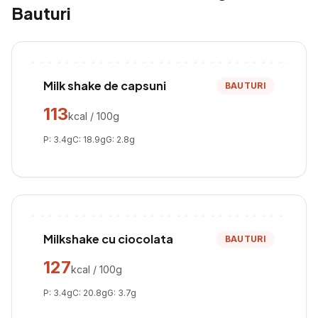
Bauturi
Milk shake de capsuni
BAUTURI
113
kcal / 100g
P:
3.4
g
C:
18.9
g
G:
2.8
g
Milkshake cu ciocolata
BAUTURI
127
kcal / 100g
P:
3.4
g
C:
20.8
g
G:
3.7
g