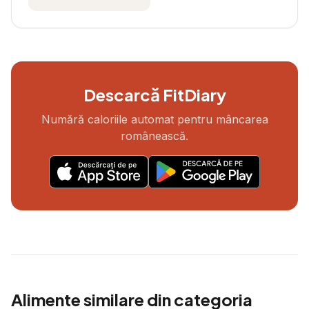
Descarcă FitDiary
Numără caloriile automat pentru mâncarea
românească.
Alimente similare din categoria