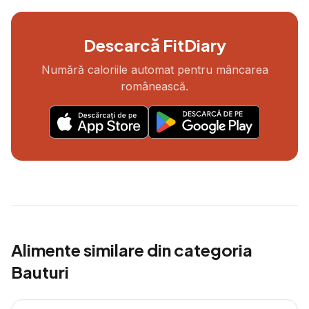
Descarcă FitDiary
Numără caloriile automat pentru mâncarea
românească.
Alimente similare din categoria
Bauturi