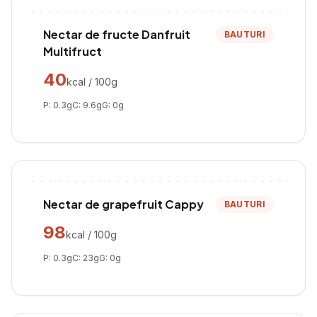
Nectar de fructe Danfruit
BAUTURI
Multifruct
40
kcal / 100g
P:
0.3
g
C:
9.6
g
G:
0
g
Nectar de grapefruit Cappy
BAUTURI
98
kcal / 100g
P:
0.3
g
C:
23
g
G:
0
g