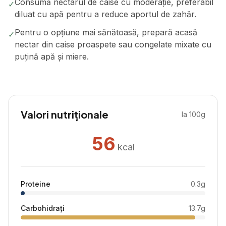
Consumă nectarul de caise cu moderație, preferabil
✓
diluat cu apă pentru a reduce aportul de zahăr.
Pentru o opțiune mai sănătoasă, prepară acasă
✓
nectar din caise proaspete sau congelate mixate cu
puțină apă și miere.
Valori nutriționale
la 100g
56
kcal
Proteine
0.3
g
Carbohidrați
13.7
g