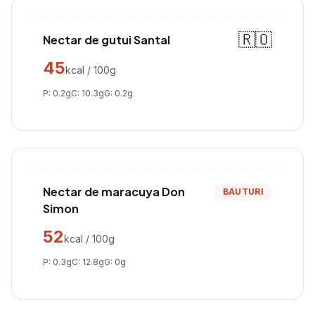
🇷🇴
Nectar de gutui Santal
45
kcal / 100g
P:
0.2
g
C:
10.3
g
G:
0.2
g
Nectar de maracuya Don
BAUTURI
Simon
52
kcal / 100g
P:
0.3
g
C:
12.8
g
G:
0
g