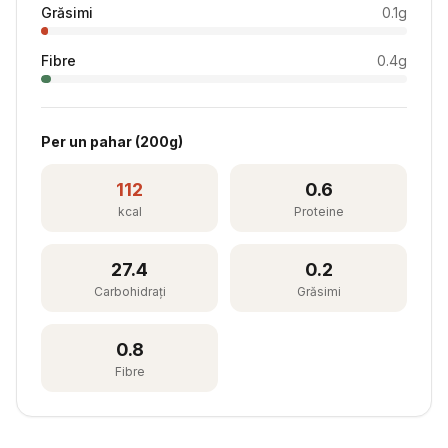
Grăsimi
0.1
g
Fibre
0.4
g
Per
un pahar
(
200
g)
112
0.6
kcal
Proteine
27.4
0.2
Carbohidrați
Grăsimi
0.8
Fibre