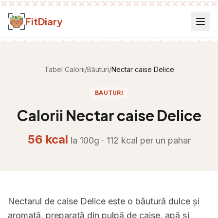
Salt la conținut
FitDiary
Tabel Calorii
/
Băuturi
/
Nectar caise Delice
BAUTURI
Calorii
Nectar caise Delice
56
kcal
la 100g ·
112
kcal per
un pahar
Nectarul de caise Delice este o băutură dulce și
aromată, preparată din pulpă de caise, apă și