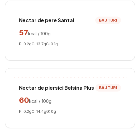
Nectar de pere Santal
BAUTURI
57
kcal / 100g
P:
0.2
g
C:
13.7
g
G:
0.1
g
Nectar de piersici Belsina Plus
BAUTURI
60
kcal / 100g
P:
0.2
g
C:
14.4
g
G:
0
g