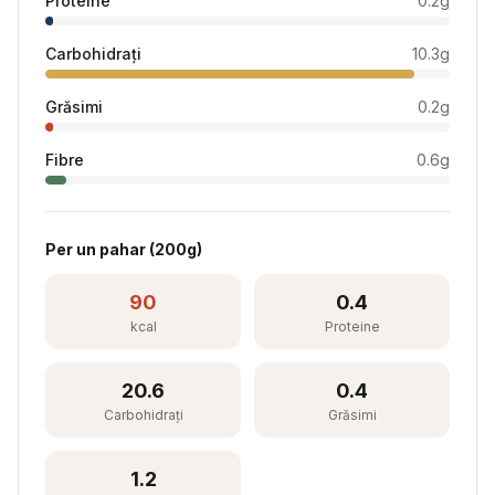
Proteine
0.2
g
Carbohidrați
10.3
g
Grăsimi
0.2
g
Fibre
0.6
g
Per
un pahar
(
200
g)
90
0.4
kcal
Proteine
20.6
0.4
Carbohidrați
Grăsimi
1.2