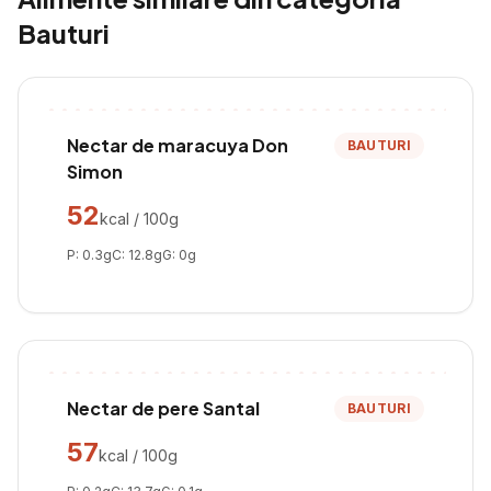
Bauturi
Nectar de maracuya Don
BAUTURI
Simon
52
kcal / 100g
P:
0.3
g
C:
12.8
g
G:
0
g
Nectar de pere Santal
BAUTURI
57
kcal / 100g