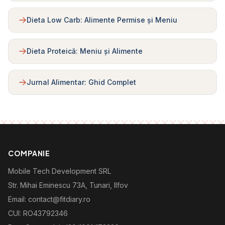
Dieta Low Carb: Alimente Permise și Meniu
Dieta Proteică: Meniu și Alimente
Jurnal Alimentar: Ghid Complet
COMPANIE
Mobile Tech Development SRL
Str. Mihai Eminescu 73A, Tunari, Ilfov
Email: contact@fitdiary.ro
CUI: RO43792346