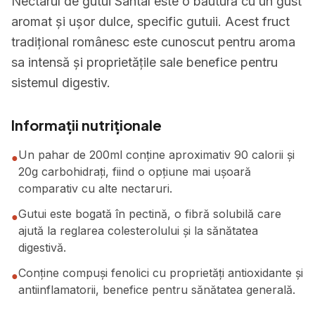
Nectarul de gutui Santal este o băutură cu un gust
aromat și ușor dulce, specific gutuii. Acest fruct
tradițional românesc este cunoscut pentru aroma
sa intensă și proprietățile sale benefice pentru
sistemul digestiv.
Informații nutriționale
Un pahar de 200ml conține aproximativ 90 calorii și
●
20g carbohidrați, fiind o opțiune mai ușoară
comparativ cu alte nectaruri.
Gutui este bogată în pectină, o fibră solubilă care
●
ajută la reglarea colesterolului și la sănătatea
digestivă.
Conține compuși fenolici cu proprietăți antioxidante și
●
antiinflamatorii, benefice pentru sănătatea generală.