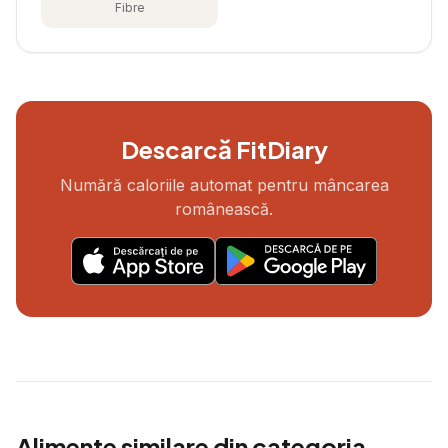
Fibre
Descarcă FitDiary
Numără caloriile automat pentru mâncarea
românească.
Alimente similare din categoria