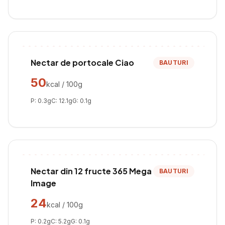
Nectar de portocale Ciao
BAUTURI
50
kcal / 100g
P:
0.3
g
C:
12.1
g
G:
0.1
g
Nectar din 12 fructe 365 Mega
BAUTURI
Image
24
kcal / 100g
P:
0.2
g
C:
5.2
g
G:
0.1
g