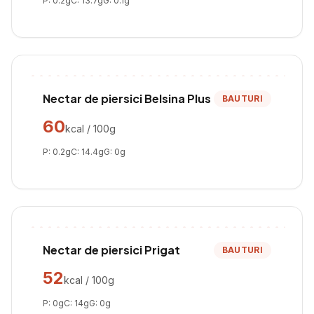
P:
0.2
g
C:
13.7
g
G:
0.1
g
Nectar de piersici Belsina Plus
BAUTURI
60
kcal / 100g
P:
0.2
g
C:
14.4
g
G:
0
g
Nectar de piersici Prigat
BAUTURI
52
kcal / 100g
P:
0
g
C:
14
g
G:
0
g