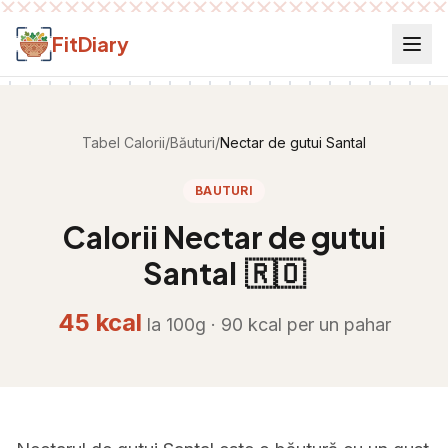
Salt la conținut
FitDiary
Tabel Calorii
/
Băuturi
/
Nectar de gutui Santal
BAUTURI
Calorii
Nectar de gutui
Santal
🇷🇴
45
kcal
la 100g ·
90
kcal per
un pahar