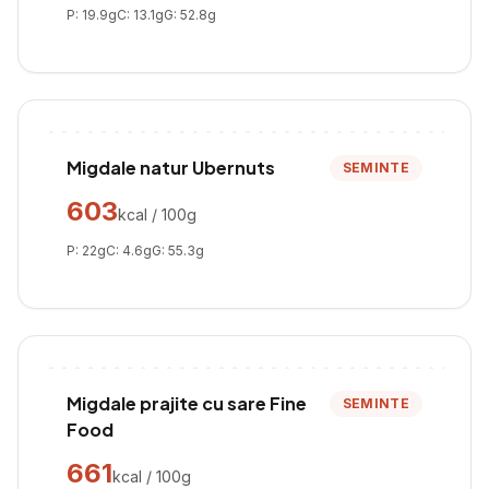
P:
19.9
g
C:
13.1
g
G:
52.8
g
Migdale natur Ubernuts
SEMINTE
603
kcal / 100g
P:
22
g
C:
4.6
g
G:
55.3
g
Migdale prajite cu sare Fine
SEMINTE
Food
661
kcal / 100g