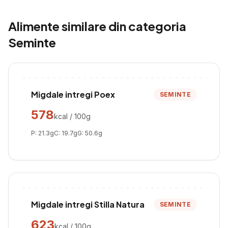
Alimente similare din categoria
Seminte
Migdale intregi Poex
SEMINTE
578
kcal / 100g
P:
21.3
g
C:
19.7
g
G:
50.6
g
Migdale intregi Stilla Natura
SEMINTE
623
kcal / 100g