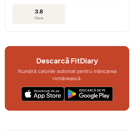
3.8
Fibre
Descarcă FitDiary
Numără caloriile automat pentru mâncarea
românească.