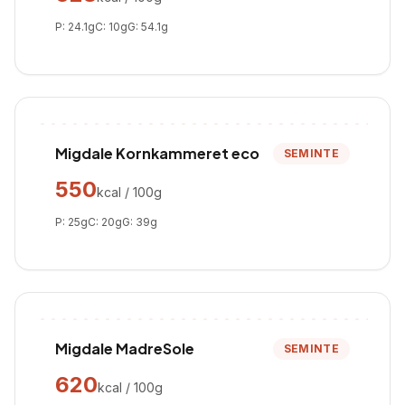
P:
24.1
g
C:
10
g
G:
54.1
g
Migdale Kornkammeret eco
SEMINTE
550
kcal / 100g
P:
25
g
C:
20
g
G:
39
g
Migdale MadreSole
SEMINTE
620
kcal / 100g