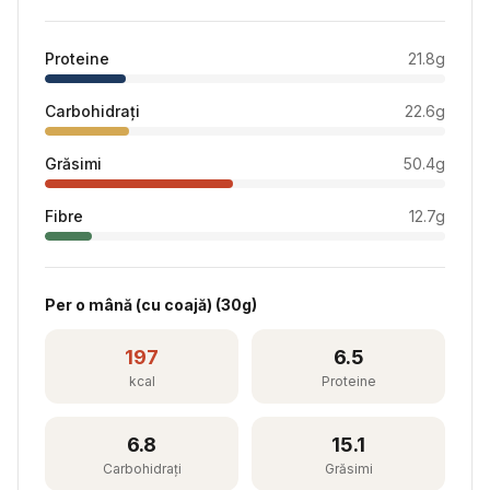
Proteine
21.8
g
Carbohidrați
22.6
g
Grăsimi
50.4
g
Fibre
12.7
g
Per
o mână (cu coajă)
(
30
g)
197
6.5
kcal
Proteine
6.8
15.1
Carbohidrați
Grăsimi