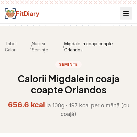
Salt la conținut
FitDiary
Tabel
Nuci și
Migdale in coaja coapte
/
/
Calorii
Semințe
Orlandos
SEMINTE
Calorii
Migdale in coaja
coapte Orlandos
656.6
kcal
la 100g ·
197
kcal per
o mână (cu
coajă)