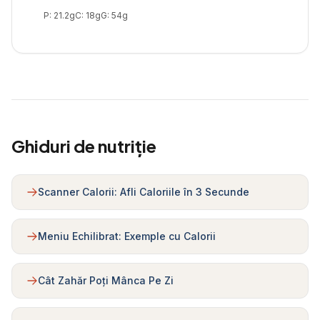
P:
21.2
g
C:
18
g
G:
54
g
Ghiduri de nutriție
Scanner Calorii: Afli Caloriile în 3 Secunde
Meniu Echilibrat: Exemple cu Calorii
Cât Zahăr Poți Mânca Pe Zi