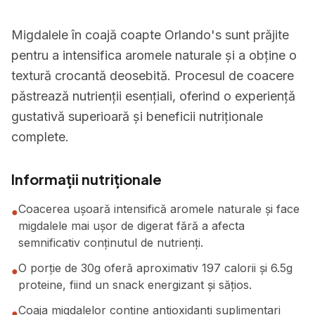
Migdalele în coajă coapte Orlando's sunt prăjite
pentru a intensifica aromele naturale și a obține o
textură crocantă deosebită. Procesul de coacere
păstrează nutrienții esențiali, oferind o experiență
gustativă superioară și beneficii nutriționale
complete.
Informații nutriționale
Coacerea ușoară intensifică aromele naturale și face
●
migdalele mai ușor de digerat fără a afecta
semnificativ conținutul de nutrienți.
O porție de 30g oferă aproximativ 197 calorii și 6.5g
●
proteine, fiind un snack energizant și sățios.
Coaja migdalelor conține antioxidanți suplimentari
●