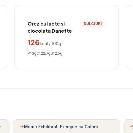
Orez cu lapte si
DULCIURI
ciocolata Danette
126
kcal / 100g
P:
3
g
C:
22.7
g
G:
2.5
g
e
Meniu Echilibrat: Exemple cu Calorii