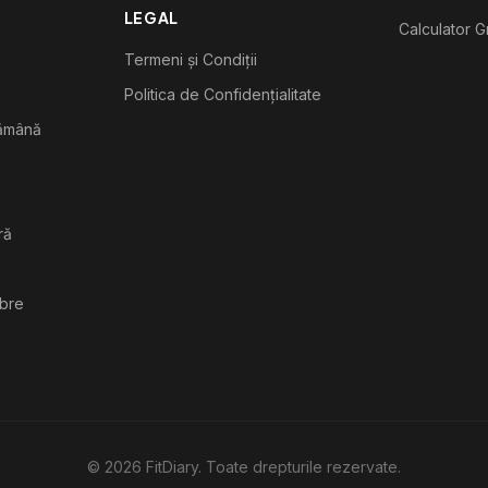
LEGAL
Calculator G
Termeni și Condiții
Politica de Confidențialitate
tămână
ră
ibre
©
2026
FitDiary. Toate drepturile rezervate.