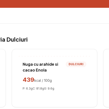
ria
Dulciuri
Nuga cu arahide si
DULCIURI
cacao Enola
439
kcal / 100g
P:
6.3
g
C:
81.8
g
G:
9.6
g