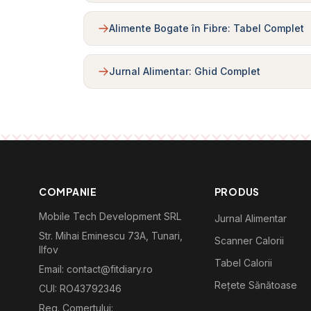
Alimente Bogate în Fibre: Tabel Complet
Jurnal Alimentar: Ghid Complet
COMPANIE
PRODUS
Mobile Tech Development SRL
Jurnal Alimentar
Str. Mihai Eminescu 73A, Tunari,
Scanner Calorii
Ilfov
Tabel Calorii
Email: contact@fitdiary.ro
Rețete Sănătoase
CUI: RO43792346
Reg. Comertului: