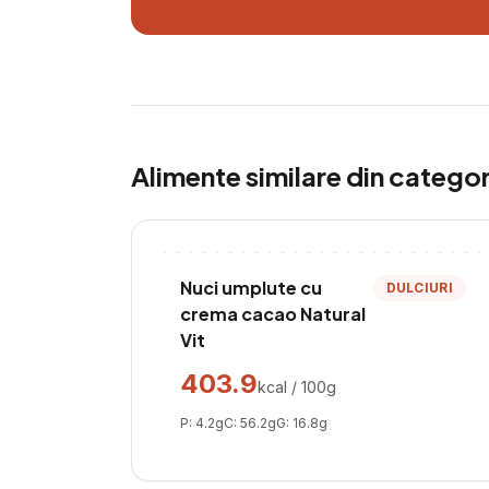
Alimente similare din catego
Nuci umplute cu
DULCIURI
crema cacao Natural
Vit
403.9
kcal / 100g
P:
4.2
g
C:
56.2
g
G:
16.8
g