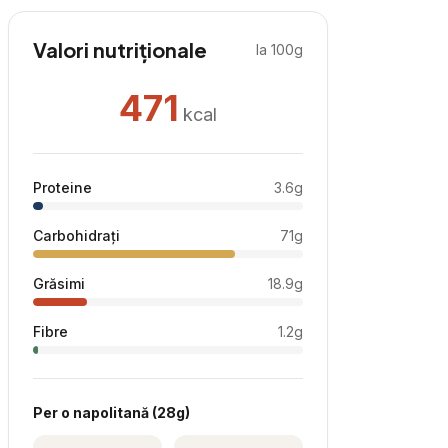
Valori nutriționale
la 100g
471
kcal
Proteine
3.6
g
Carbohidrați
71
g
Grăsimi
18.9
g
Fibre
1.2
g
Per
o napolitană
(
28
g)