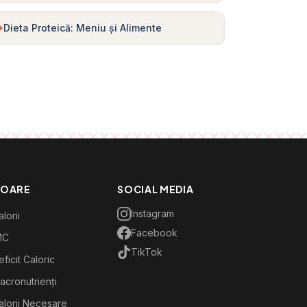
Dieta Proteică: Meniu și Alimente
TOARE
SOCIAL MEDIA
Instagram
lorii
Facebook
MC
TikTok
ficit Caloric
acronutrienți
alorii Necesare