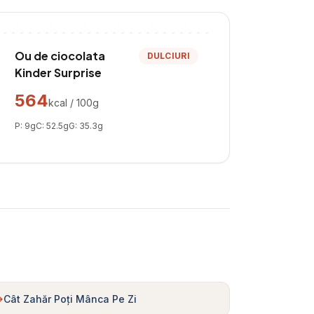
Ou de ciocolata
DULCIURI
Kinder Surprise
564
kcal / 100g
P:
9
g
C:
52.5
g
G:
35.3
g
Cât Zahăr Poți Mânca Pe Zi