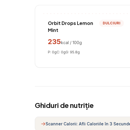
Orbit Drops Lemon
DULCIURI
Mint
235
kcal / 100g
P:
0
g
C:
0
g
G:
95.8
g
Ghiduri de nutriție
Scanner Calorii: Afli Caloriile în 3 Secund