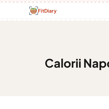
Salt la conținut
FitDiary
Calorii
Napo