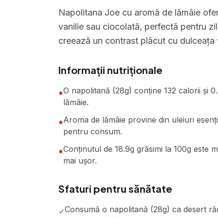
Napolitana Joe cu aromă de lămâie oferă 
vanilie sau ciocolată, perfectă pentru z
creează un contrast plăcut cu dulceața 
Informații nutriționale
O napolitană (28g) conține 132 calorii și 
●
lămâie.
Aroma de lămâie provine din uleiuri esenți
●
pentru consum.
Conținutul de 18.9g grăsimi la 100g este 
●
mai ușor.
Sfaturi pentru sănătate
Consumă o napolitană (28g) ca desert ră
✓