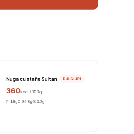
Nuga cu stafie Sultan
DULCIURI
360
kcal / 100g
P:
1.8
g
C:
85.8
g
G:
0.2
g