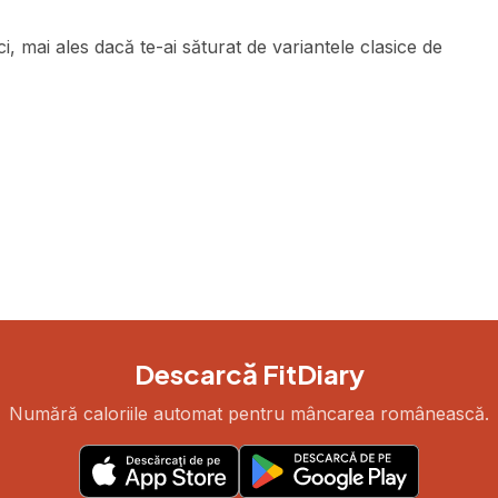
ci, mai ales dacă te-ai săturat de variantele clasice de
Descarcă FitDiary
Numără caloriile automat pentru mâncarea românească.