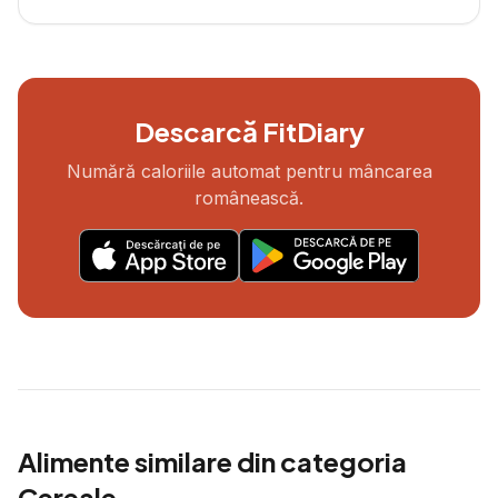
Descarcă FitDiary
Numără caloriile automat pentru mâncarea
românească.
Alimente similare din categoria
Cereale