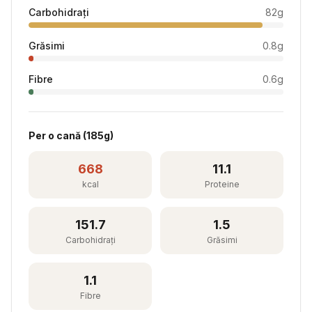
Carbohidrați
82
g
Grăsimi
0.8
g
Fibre
0.6
g
Per
o cană
(
185
g)
668
11.1
kcal
Proteine
151.7
1.5
Carbohidrați
Grăsimi
1.1
Fibre