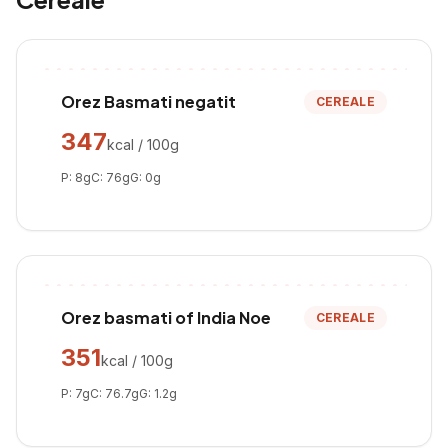
Orez Basmati negatit
CEREALE
347
kcal / 100g
P:
8
g
C:
76
g
G:
0
g
Orez basmati of India Noe
CEREALE
351
kcal / 100g
P:
7
g
C:
76.7
g
G:
1.2
g