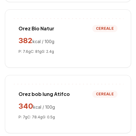
Orez Bio Natur
CEREALE
382
kcal / 100g
P:
7.6
g
C:
81
g
G:
2.4
g
Orez bob lung Atifco
CEREALE
340
kcal / 100g
P:
7
g
C:
78.4
g
G:
0.5
g