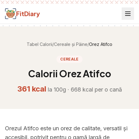
Salt la conținut
FitDiary
Tabel Calorii
/
Cereale și Pâine
/
Orez Atifco
CEREALE
Calorii
Orez Atifco
361
kcal
la 100g ·
668
kcal per
o cană
Orezul Atifco este un orez de calitate, versatil și
accesibil, potrivit pentru o gamă largă de