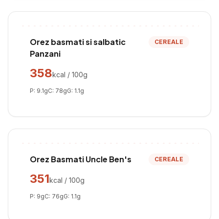
Orez basmati si salbatic
CEREALE
Panzani
358
kcal / 100g
P:
9.1
g
C:
78
g
G:
1.1
g
Orez Basmati Uncle Ben's
CEREALE
351
kcal / 100g
P:
9
g
C:
76
g
G:
1.1
g