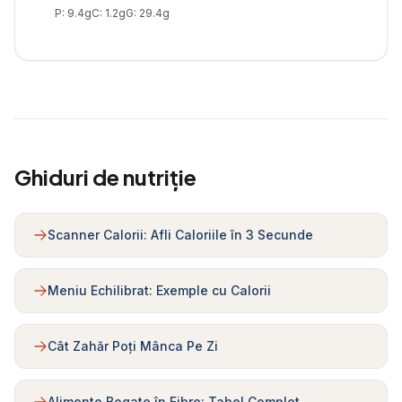
P:
9.4
g
C:
1.2
g
G:
29.4
g
Ghiduri de nutriție
Scanner Calorii: Afli Caloriile în 3 Secunde
Meniu Echilibrat: Exemple cu Calorii
Cât Zahăr Poți Mânca Pe Zi
Alimente Bogate în Fibre: Tabel Complet