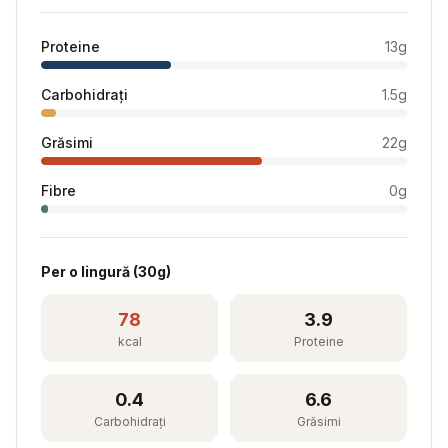
Proteine
13
g
Carbohidrați
1.5
g
Grăsimi
22
g
Fibre
0
g
Per
o lingură
(
30
g)
78
3.9
kcal
Proteine
0.4
6.6
Carbohidrați
Grăsimi