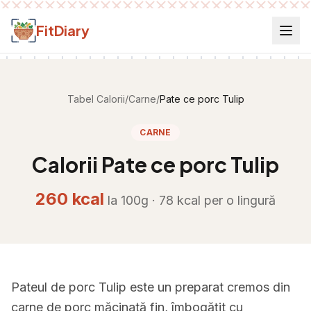
Salt la conținut
FitDiary
Tabel Calorii
/
Carne
/
Pate ce porc Tulip
CARNE
Calorii
Pate ce porc Tulip
260
kcal
la 100g ·
78
kcal per
o lingură
Pateul de porc Tulip este un preparat cremos din
carne de porc măcinată fin, îmbogățit cu