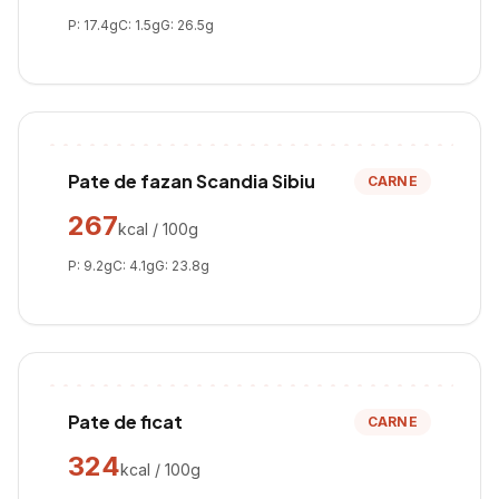
P:
17.4
g
C:
1.5
g
G:
26.5
g
Pate de fazan Scandia Sibiu
CARNE
267
kcal / 100g
P:
9.2
g
C:
4.1
g
G:
23.8
g
Pate de ficat
CARNE
324
kcal / 100g