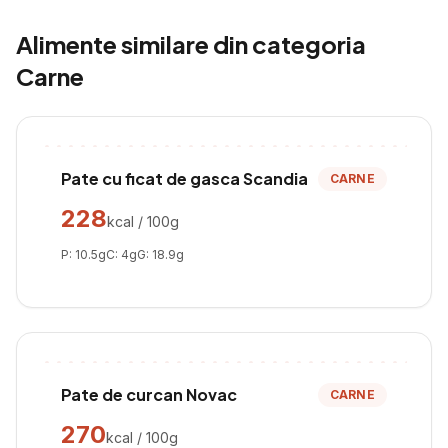
Alimente similare din categoria
Carne
Pate cu ficat de gasca Scandia
CARNE
228
kcal / 100g
P:
10.5
g
C:
4
g
G:
18.9
g
Pate de curcan Novac
CARNE
270
kcal / 100g