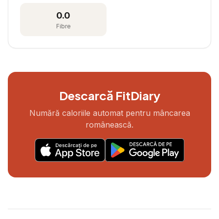
0.0
Fibre
Descarcă FitDiary
Numără caloriile automat pentru mâncarea
românească.