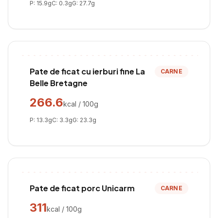
P:
15.9
g
C:
0.3
g
G:
27.7
g
Pate de ficat cu ierburi fine La
CARNE
Belle Bretagne
266.6
kcal / 100g
P:
13.3
g
C:
3.3
g
G:
23.3
g
Pate de ficat porc Unicarm
CARNE
311
kcal / 100g