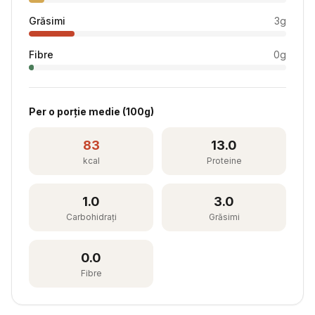
Grăsimi
3
g
Fibre
0
g
Per
o porție medie
(
100
g)
83
13.0
kcal
Proteine
1.0
3.0
Carbohidrați
Grăsimi
0.0
Fibre