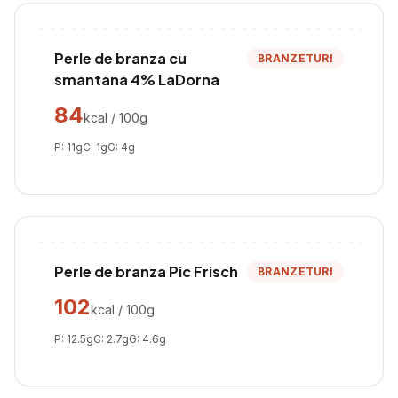
Perle de branza cu
BRANZETURI
smantana 4% LaDorna
84
kcal / 100g
P:
11
g
C:
1
g
G:
4
g
Perle de branza Pic Frisch
BRANZETURI
102
kcal / 100g
P:
12.5
g
C:
2.7
g
G:
4.6
g