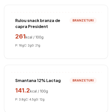
Rulou snack branza de
BRANZETURI
capra President
261
kcal / 100g
P:
16
g
C:
2
g
G:
21
g
Smantana 12% Lactag
BRANZETURI
141.2
kcal / 100g
P:
3.8
g
C:
4.5
g
G:
12
g