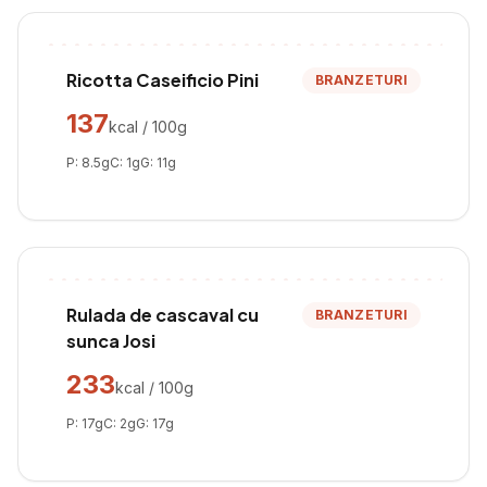
Ricotta Caseificio Pini
BRANZETURI
137
kcal / 100g
P:
8.5
g
C:
1
g
G:
11
g
Rulada de cascaval cu
BRANZETURI
sunca Josi
233
kcal / 100g
P:
17
g
C:
2
g
G:
17
g