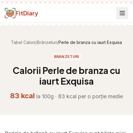
Salt la conținut
FitDiary
Tabel Calorii
/
Brânzeturi
/
Perle de branza cu iaurt Exquisa
BRANZETURI
Calorii
Perle de branza cu
iaurt Exquisa
83
kcal
la 100g ·
83
kcal per
o porție medie