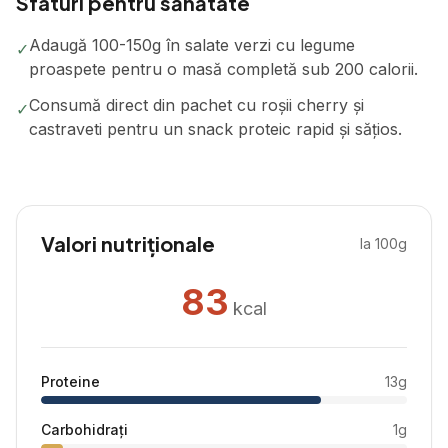
Sfaturi pentru sănătate
Adaugă 100-150g în salate verzi cu legume
✓
proaspete pentru o masă completă sub 200 calorii.
Consumă direct din pachet cu roșii cherry și
✓
castraveti pentru un snack proteic rapid și sățios.
Valori nutriționale
la 100g
83
kcal
Proteine
13
g
Carbohidrați
1
g