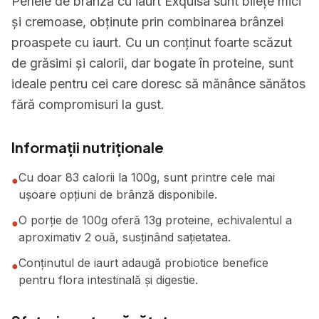
Perlele de brânză cu iaurt Exquisa sunt bilețe mici
și cremoase, obținute prin combinarea brânzei
proaspete cu iaurt. Cu un conținut foarte scăzut
de grăsimi și calorii, dar bogate în proteine, sunt
ideale pentru cei care doresc să mănânce sănătos
fără compromisuri la gust.
Informații nutriționale
Cu doar 83 calorii la 100g, sunt printre cele mai
●
ușoare opțiuni de brânză disponibile.
O porție de 100g oferă 13g proteine, echivalentul a
●
aproximativ 2 ouă, susținând sațietatea.
Conținutul de iaurt adaugă probiotice benefice
●
pentru flora intestinală și digestie.