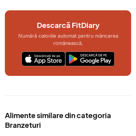
Descarcă FitDiary
Numără caloriile automat pentru mâncarea
românească.
Alimente similare din categoria
Branzeturi