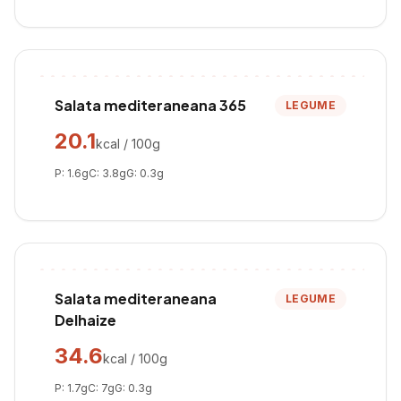
Salata mediteraneana 365
LEGUME
20.1
kcal / 100g
P:
1.6
g
C:
3.8
g
G:
0.3
g
Salata mediteraneana
LEGUME
Delhaize
34.6
kcal / 100g
P:
1.7
g
C:
7
g
G:
0.3
g