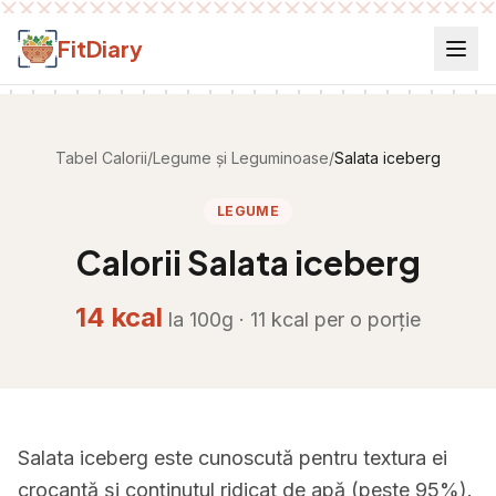
Salt la conținut
FitDiary
Tabel Calorii
/
Legume și Leguminoase
/
Salata iceberg
LEGUME
Calorii
Salata iceberg
14
kcal
la 100g ·
11
kcal per
o porție
Salata iceberg este cunoscută pentru textura ei
crocantă și conținutul ridicat de apă (peste 95%).