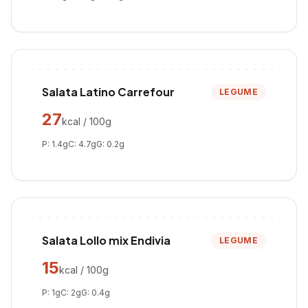
Salata Latino Carrefour
LEGUME
27
kcal / 100g
P:
1.4
g
C:
4.7
g
G:
0.2
g
Salata Lollo mix Endivia
LEGUME
15
kcal / 100g
P:
1
g
C:
2
g
G:
0.4
g