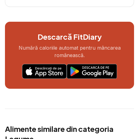
Descarcă FitDiary
Numără caloriile automat pentru mâncarea
românească.
Alimente similare din categoria
Legume