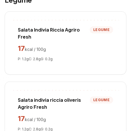
Salata Indivia Riccia Agriro
LEGUME
Fresh
17
kcal / 100g
P:
1.2
g
C:
2.8
g
G:
0.2
g
Salata indivia riccia oliveris
LEGUME
Agriro Fresh
17
kcal / 100g
P:
1.2
g
C:
2.8
g
G:
0.2
g