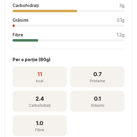
Carbohidrați
3
g
Grăsimi
0.1
g
Fibre
1.2
g
Per
o porție
(
80
g)
11
0.7
kcal
Proteine
2.4
0.1
Carbohidrați
Grăsimi
1.0
Fibre