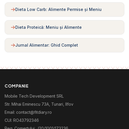
Dieta Low Carb: Alimente Permise și Meniu
Dieta Proteică: Meniu și Alimente
Jurnal Alimentar: Ghid Complet
COMPANIE
Mobile Tech Development SRL
Str. Mihai Eminescu 73A, Tunari, Ilfov
Email: contact@fitdiary.ro
CUI: RO43792346
Reg. Comertului: J20/1001/173236