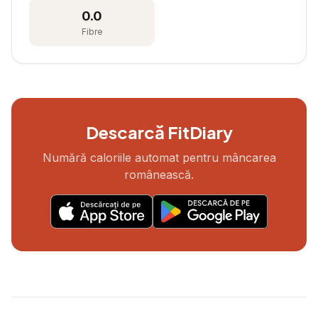
0.0
Fibre
Descarcă FitDiary
Numără caloriile automat pentru mâncarea
românească.