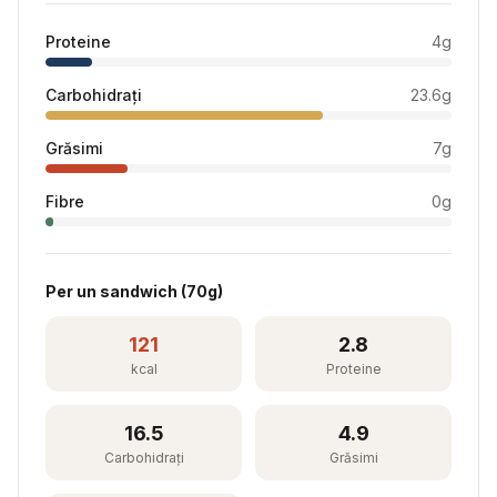
Proteine
4
g
Carbohidrați
23.6
g
Grăsimi
7
g
Fibre
0
g
Per
un sandwich
(
70
g)
121
2.8
kcal
Proteine
16.5
4.9
Carbohidrați
Grăsimi