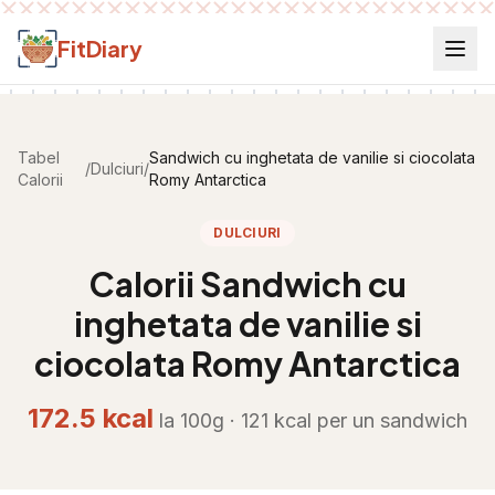
Salt la conținut
FitDiary
Tabel
Sandwich cu inghetata de vanilie si ciocolata
/
Dulciuri
/
Calorii
Romy Antarctica
DULCIURI
Calorii
Sandwich cu
inghetata de vanilie si
ciocolata Romy Antarctica
172.5
kcal
la 100g ·
121
kcal per
un sandwich