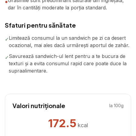
Grăsimile sunt predominant saturate din înghețată,
●
dar în cantități moderate la porția standard.
Sfaturi pentru sănătate
Limitează consumul la un sandwich pe zi ca desert
✓
ocazional, mai ales dacă urmărești aportul de zahăr.
Savurează sandwich-ul lent pentru a te bucura de
✓
texturi și a evita consumul rapid care poate duce la
supraalimentare.
Valori nutriționale
la 100g
172.5
kcal