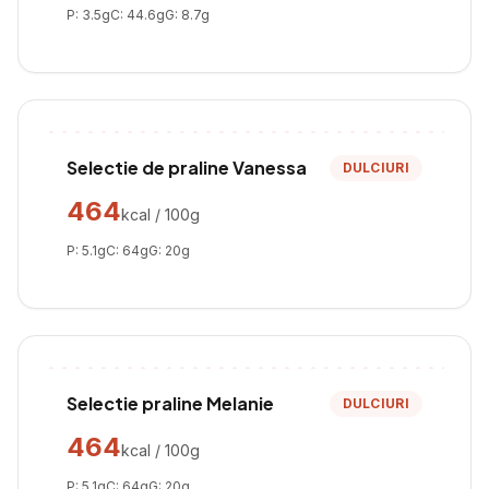
P:
3.5
g
C:
44.6
g
G:
8.7
g
Selectie de praline Vanessa
DULCIURI
464
kcal / 100g
P:
5.1
g
C:
64
g
G:
20
g
Selectie praline Melanie
DULCIURI
464
kcal / 100g
P:
5.1
g
C:
64
g
G:
20
g