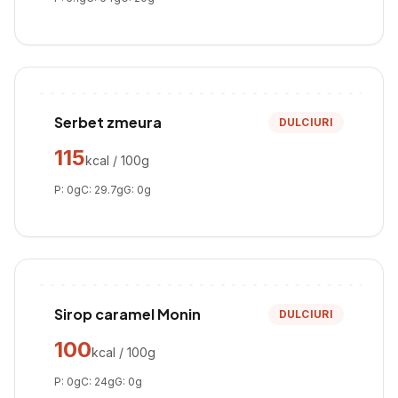
Serbet zmeura
DULCIURI
115
kcal / 100g
P:
0
g
C:
29.7
g
G:
0
g
Sirop caramel Monin
DULCIURI
100
kcal / 100g
P:
0
g
C:
24
g
G:
0
g