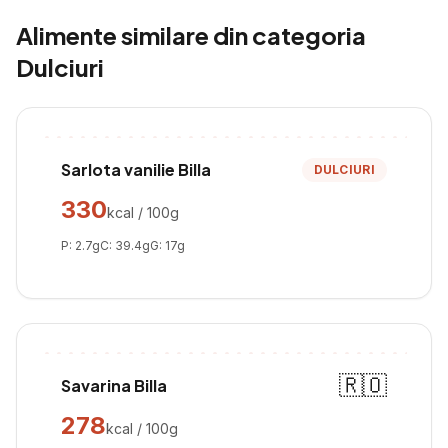
Alimente similare din categoria
Dulciuri
Sarlota vanilie Billa
DULCIURI
330
kcal / 100g
P:
2.7
g
C:
39.4
g
G:
17
g
🇷🇴
Savarina Billa
278
kcal / 100g