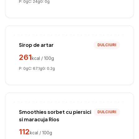
P:
0
g
C:
24
g
G:
0
g
Sirop de artar
DULCIURI
261
kcal / 100g
P:
0
g
C:
67.1
g
G:
0.2
g
Smoothies sorbet cu piersici
DULCIURI
si maracuja Rios
112
kcal / 100g