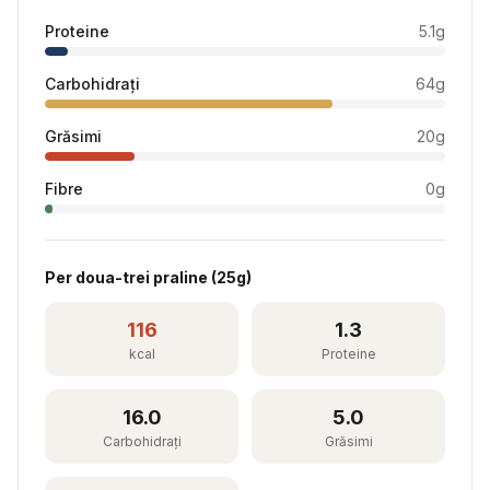
Proteine
5.1
g
Carbohidrați
64
g
Grăsimi
20
g
Fibre
0
g
Per
doua-trei praline
(
25
g)
116
1.3
kcal
Proteine
16.0
5.0
Carbohidrați
Grăsimi