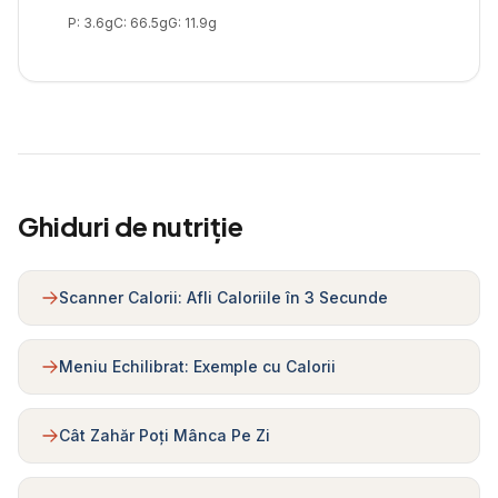
P:
3.6
g
C:
66.5
g
G:
11.9
g
Ghiduri de nutriție
Scanner Calorii: Afli Caloriile în 3 Secunde
Meniu Echilibrat: Exemple cu Calorii
Cât Zahăr Poți Mânca Pe Zi