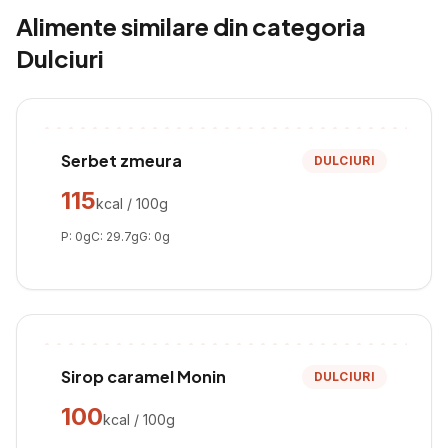
Alimente similare din categoria
Dulciuri
Serbet zmeura
DULCIURI
115
kcal / 100g
P:
0
g
C:
29.7
g
G:
0
g
Sirop caramel Monin
DULCIURI
100
kcal / 100g