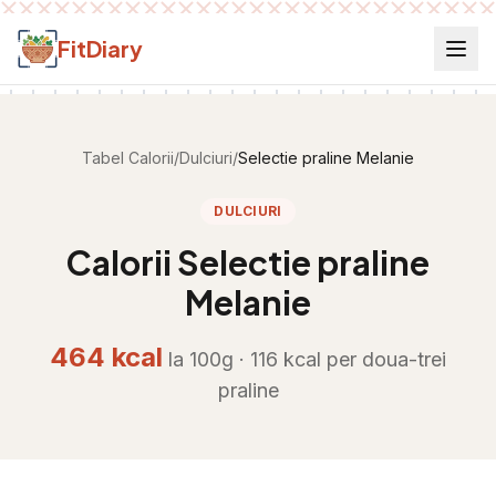
Salt la conținut
FitDiary
Tabel Calorii
/
Dulciuri
/
Selectie praline Melanie
DULCIURI
Calorii
Selectie praline
Melanie
464
kcal
la 100g ·
116
kcal per
doua-trei
praline