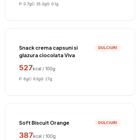
P:
0.7
g
C:
25.3
g
G:
0.1
g
Snack crema capsuni si
DULCIURI
glazura ciocolata Viva
527
kcal / 100g
P:
6
g
C:
63
g
G:
27
g
Soft Biscuit Orange
DULCIURI
387
kcal / 100g