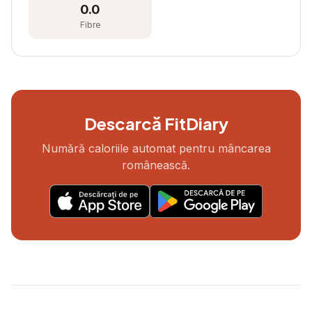
0.0
Fibre
Descarcă FitDiary
Numără caloriile automat pentru mâncarea
românească.