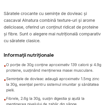
Săratele crocante cu semințe de dovleac și
cascaval Alnatura combină texture-uri și arome
delicioase, oferind un conținut ridicat de proteine
și fibre. Sunt o alegere mai nutrițională comparativ
cu săratele clasice.
Informații nutriționale
O porție de 30g conține aproximativ 139 calorii și 4.9g
●
proteine, susținând menținerea masei musculare.
Semințele de dovleac adaugă aproximativ 1.5mg zinc
●
la 30g, esențial pentru sistemul imunitar și sănătatea
pielii.
Fibrele, 2.6g la 30g, susțin digestia și ajută la
●
menținerea nivelului de zahăr din sânge.