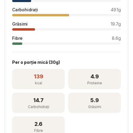
Carbohidrați
49.1
g
Grăsimi
19.7
g
Fibre
8.6
g
Per
o porție mică
(
30
g)
139
4.9
kcal
Proteine
14.7
5.9
Carbohidrați
Grăsimi
2.6
Fibre