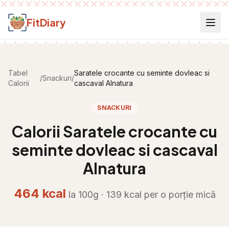
Salt la conținut
FitDiary
Tabel
Saratele crocante cu seminte dovleac si
/
Snackuri
/
Calorii
cascaval Alnatura
SNACKURI
Calorii
Saratele crocante cu
seminte dovleac si cascaval
Alnatura
464
kcal
la 100g ·
139
kcal per
o porție mică