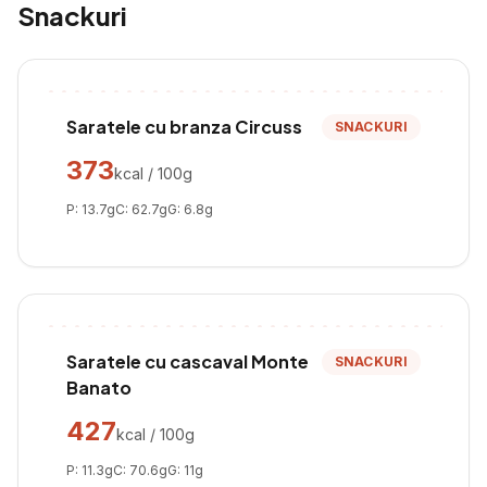
Snackuri
Saratele cu branza Circuss
SNACKURI
373
kcal / 100g
P:
13.7
g
C:
62.7
g
G:
6.8
g
Saratele cu cascaval Monte
SNACKURI
Banato
427
kcal / 100g
P:
11.3
g
C:
70.6
g
G:
11
g