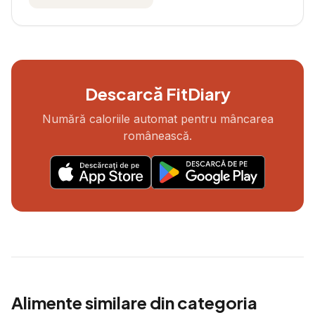
Descarcă FitDiary
Numără caloriile automat pentru mâncarea
românească.
Alimente similare din categoria