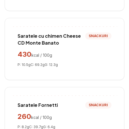
Saratele cu chimen Cheese
SNACKURI
CD Monte Banato
430
kcal / 100g
P:
10.5
g
C:
69.2
g
G:
12.3
g
Saratele Fornetti
SNACKURI
260
kcal / 100g
P:
8.2
g
C:
39.7
g
G:
6.4
g