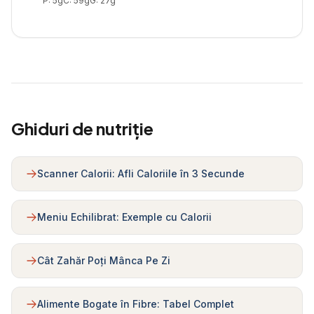
P:
5
g
C:
59
g
G:
27
g
Ghiduri de nutriție
Scanner Calorii: Afli Caloriile în 3 Secunde
Meniu Echilibrat: Exemple cu Calorii
Cât Zahăr Poți Mânca Pe Zi
Alimente Bogate în Fibre: Tabel Complet