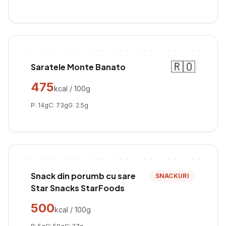
🇷🇴
Saratele Monte Banato
475
kcal / 100g
P:
14
g
C:
73
g
G:
2.5
g
Snack din porumb cu sare
SNACKURI
Star Snacks StarFoods
500
kcal / 100g