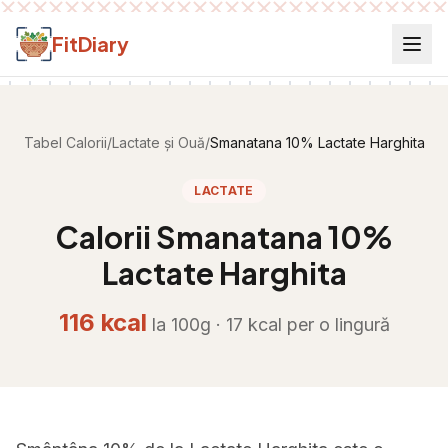
Salt la conținut
FitDiary
Tabel Calorii
/
Lactate și Ouă
/
Smanatana 10% Lactate Harghita
LACTATE
Calorii
Smanatana 10%
Lactate Harghita
116
kcal
la 100g ·
17
kcal per
o lingură