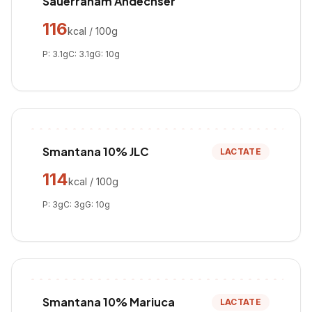
Sauerraham Andechser
116
kcal / 100g
P:
3.1
g
C:
3.1
g
G:
10
g
Smantana 10% JLC
LACTATE
114
kcal / 100g
P:
3
g
C:
3
g
G:
10
g
Smantana 10% Mariuca
LACTATE