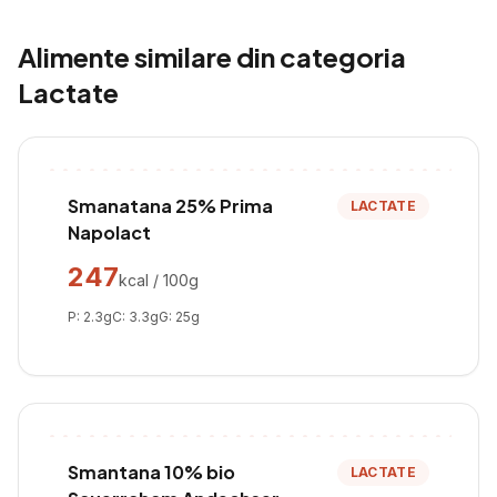
Alimente similare din categoria
Lactate
Smanatana 25% Prima
LACTATE
Napolact
247
kcal / 100g
P:
2.3
g
C:
3.3
g
G:
25
g
Smantana 10% bio
LACTATE