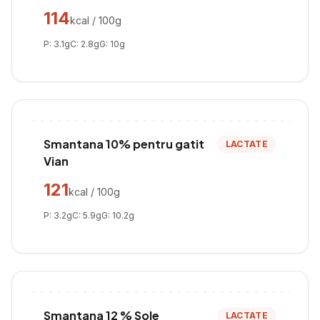
114
kcal / 100g
P:
3.1
g
C:
2.8
g
G:
10
g
Smantana 10% pentru gatit
LACTATE
Vian
121
kcal / 100g
P:
3.2
g
C:
5.9
g
G:
10.2
g
Smantana 12 % Sole
LACTATE