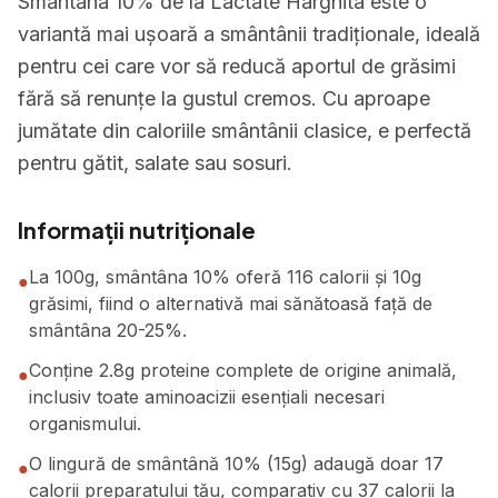
Smântâna 10% de la Lactate Harghita este o
variantă mai ușoară a smântânii tradiționale, ideală
pentru cei care vor să reducă aportul de grăsimi
fără să renunțe la gustul cremos. Cu aproape
jumătate din caloriile smântânii clasice, e perfectă
pentru gătit, salate sau sosuri.
Informații nutriționale
La 100g, smântâna 10% oferă 116 calorii și 10g
●
grăsimi, fiind o alternativă mai sănătoasă față de
smântâna 20-25%.
Conține 2.8g proteine complete de origine animală,
●
inclusiv toate aminoacizii esențiali necesari
organismului.
O lingură de smântână 10% (15g) adaugă doar 17
●
calorii preparatului tău, comparativ cu 37 calorii la