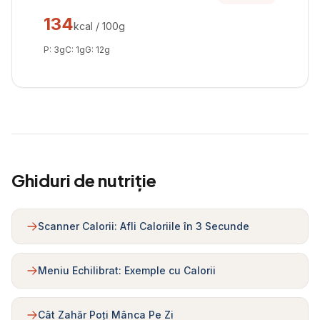
134
kcal / 100g
P:
3
g
C:
1
g
G:
12
g
Ghiduri de nutriție
Scanner Calorii: Afli Caloriile în 3 Secunde
Meniu Echilibrat: Exemple cu Calorii
Cât Zahăr Poți Mânca Pe Zi