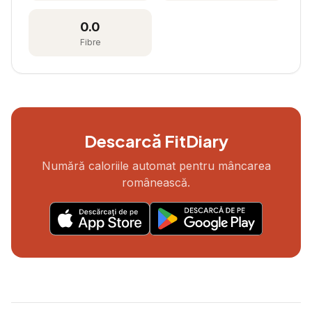
0.0
Fibre
Descarcă FitDiary
Numără caloriile automat pentru mâncarea
românească.