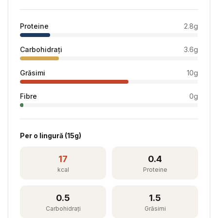
Proteine
2.8
g
Carbohidrați
3.6
g
Grăsimi
10
g
Fibre
0
g
Per
o lingură
(
15
g)
17
0.4
kcal
Proteine
0.5
1.5
Carbohidrați
Grăsimi