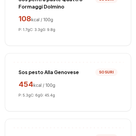
Formaggi Dolmino
108
kcal / 100g
P:
1.7
g
C:
3.3
g
G:
9.8
g
Sos pesto Alla Genovese
SOSURI
454
kcal / 100g
P:
5.3
g
C:
6
g
G:
45.4
g