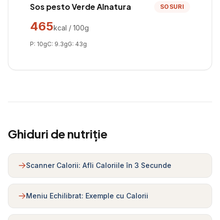
Sos pesto Verde Alnatura
SOSURI
465
kcal / 100g
P:
10
g
C:
9.3
g
G:
43
g
Ghiduri de nutriție
Scanner Calorii: Afli Caloriile în 3 Secunde
Meniu Echilibrat: Exemple cu Calorii