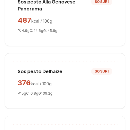
Sos pesto Alla Genovese
SOSURI
Panorama
487
kcal / 100g
P:
4.9
g
C:
14.6
g
G:
45.6
g
Sos pesto Delhaize
SOSURI
376
kcal / 100g
P:
5
g
C:
0.8
g
G:
39.2
g