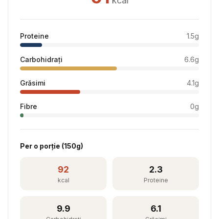
kcal
Proteine
1.5
g
Carbohidrați
6.6
g
Grăsimi
4.1
g
Fibre
0
g
Per
o porție
(
150
g)
92
2.3
kcal
Proteine
9.9
6.1