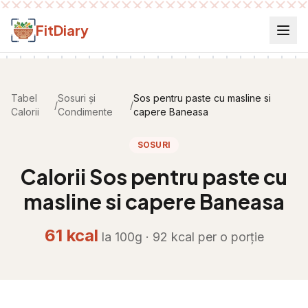
Salt la conținut
FitDiary
Tabel
Sosuri și
Sos pentru paste cu masline si
/
/
Calorii
Condimente
capere Baneasa
SOSURI
Calorii
Sos pentru paste cu
masline si capere Baneasa
61
kcal
la 100g ·
92
kcal per
o porție