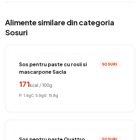
Alimente similare din categoria
Sosuri
Sos pentru paste cu rosii si
SOSURI
mascarpone Sacla
171
kcal / 100g
P:
1.4
g
C:
5.9
g
G:
15.8
g
Sos pentru paste Quattro
SOSURI