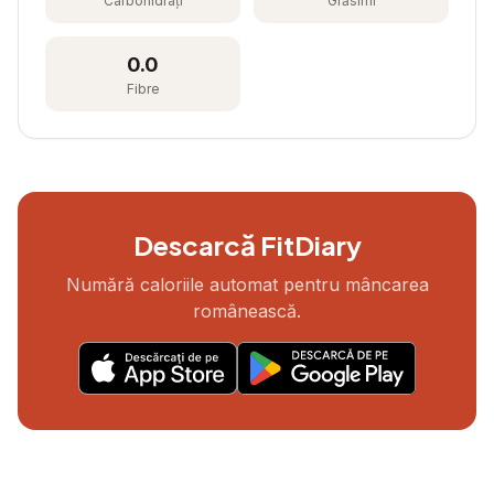
Carbohidrați
Grăsimi
0.0
Fibre
Descarcă FitDiary
Numără caloriile automat pentru mâncarea
românească.