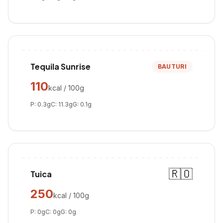
Tequila Sunrise
BAUTURI
110
kcal / 100g
P:
0.3
g
C:
11.3
g
G:
0.1
g
🇷🇴
Tuica
250
kcal / 100g
P:
0
g
C:
0
g
G:
0
g