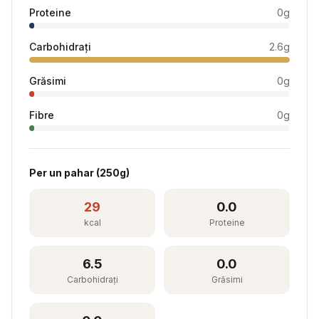
Proteine
0
g
Carbohidrați
2.6
g
Grăsimi
0
g
Fibre
0
g
Per
un pahar
(
250
g)
29
0.0
kcal
Proteine
6.5
0.0
Carbohidrați
Grăsimi