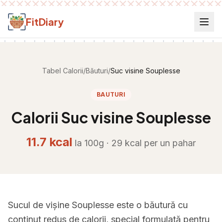
Salt la conținut
FitDiary
Tabel Calorii
/
Băuturi
/
Suc visine Souplesse
BAUTURI
Calorii
Suc visine Souplesse
11.7
kcal
la 100g ·
29
kcal per
un pahar
Sucul de vișine Souplesse este o băutură cu
conținut redus de calorii, special formulată pentru