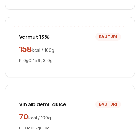
Vermut 13%
BAUTURI
158
kcal / 100g
P:
0
g
C:
15.9
g
G:
0
g
Vin alb demi-dulce
BAUTURI
70
kcal / 100g
P:
0.1
g
C:
2
g
G:
0
g