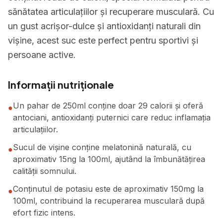
sănătatea articulațiilor și recuperare musculară. Cu
un gust acrișor-dulce și antioxidanți naturali din
vișine, acest suc este perfect pentru sportivi și
persoane active.
Informații nutriționale
Un pahar de 250ml conține doar 29 calorii și oferă
●
antociani, antioxidanți puternici care reduc inflamația
articulațiilor.
Sucul de vișine conține melatonină naturală, cu
●
aproximativ 15ng la 100ml, ajutând la îmbunătățirea
calității somnului.
Conținutul de potasiu este de aproximativ 150mg la
●
100ml, contribuind la recuperarea musculară după
efort fizic intens.