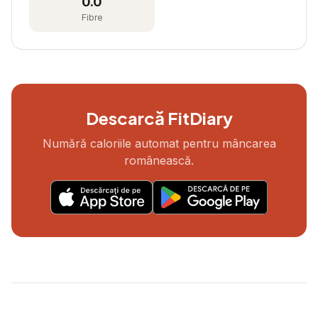
0.0
Fibre
Descarcă FitDiary
Numără caloriile automat pentru mâncarea
românească.