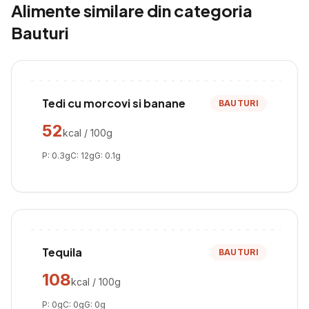
Alimente similare din categoria
Bauturi
Tedi cu morcovi si banane
BAUTURI
52
kcal / 100g
P:
0.3
g
C:
12
g
G:
0.1
g
Tequila
BAUTURI
108
kcal / 100g
P:
0
g
C:
0
g
G:
0
g