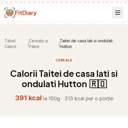
Salt la conținut
FitDiary
Tabel
Cereale și
Taitei de casa lati si ondulati
/
/
Calorii
Pâine
Hutton
CEREALE
Calorii
Taitei de casa lati si
ondulati Hutton
🇷🇴
391
kcal
la 100g ·
313
kcal per
o porție