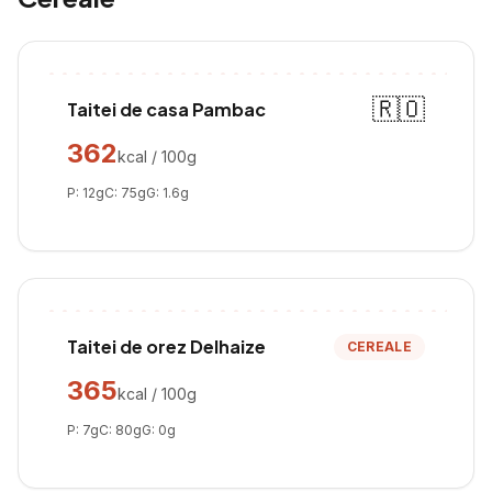
🇷🇴
Taitei de casa Pambac
362
kcal / 100g
P:
12
g
C:
75
g
G:
1.6
g
Taitei de orez Delhaize
CEREALE
365
kcal / 100g
P:
7
g
C:
80
g
G:
0
g