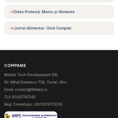
Dieta Proteică: Meniu și Alimente
Jurnal Alimentar: Ghid Complet
COMPANIE
Mobile Tech Development SRL
Str. Mihai Eminescu 73A, Tunari, Ilfov
Email: contact@fitdiary.ro
CUI: RO43792346
Reg. Comertului: J20/1001/173236