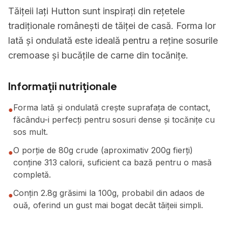
Tăițeii lați Hutton sunt inspirați din rețetele
tradiționale românești de tăiței de casă. Forma lor
lată și ondulată este ideală pentru a reține sosurile
cremoase și bucățile de carne din tocănițe.
Informații nutriționale
Forma lată și ondulată crește suprafața de contact,
●
făcându-i perfecți pentru sosuri dense și tocănițe cu
sos mult.
O porție de 80g crude (aproximativ 200g fierți)
●
conține 313 calorii, suficient ca bază pentru o masă
completă.
Conțin 2.8g grăsimi la 100g, probabil din adaos de
●
ouă, oferind un gust mai bogat decât tăițeii simpli.