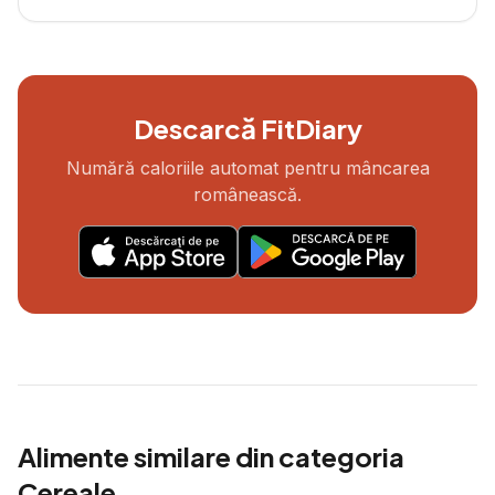
Descarcă FitDiary
Numără caloriile automat pentru mâncarea
românească.
Alimente similare din categoria
Cereale