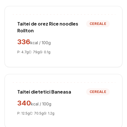
Taitei de orez Rice noodles
CEREALE
Rollton
336
kcal / 100g
P:
4.7
g
C:
79
g
G:
0.1
g
Taitei dietetici Baneasa
CEREALE
340
kcal / 100g
P:
12.5
g
C:
70.5
g
G:
1.2
g