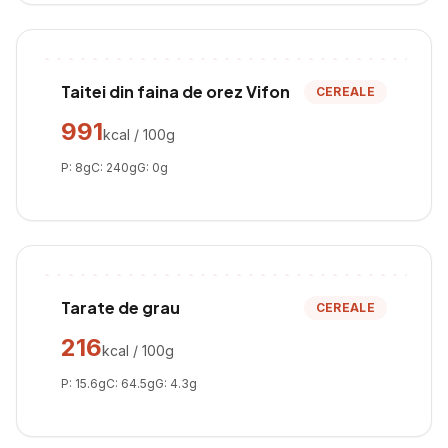
Taitei din faina de orez Vifon
CEREALE
991
kcal / 100g
P:
8
g
C:
240
g
G:
0
g
Tarate de grau
CEREALE
216
kcal / 100g
P:
15.6
g
C:
64.5
g
G:
4.3
g