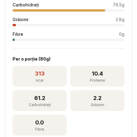
Carbohidrați
76.5
g
Grăsimi
2.8
g
Fibre
0
g
Per
o porție
(
80
g)
313
10.4
kcal
Proteine
61.2
2.2
Carbohidrați
Grăsimi
0.0
Fibre