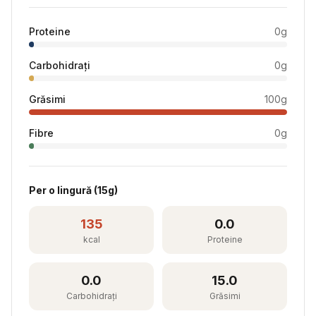
Proteine
0
g
Carbohidrați
0
g
Grăsimi
100
g
Fibre
0
g
Per
o lingură
(
15
g)
135
0.0
kcal
Proteine
0.0
15.0
Carbohidrați
Grăsimi