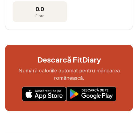
0.0
Fibre
Descarcă FitDiary
Numără caloriile automat pentru mâncarea
românească.