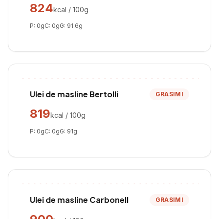
824
kcal / 100g
P:
0
g
C:
0
g
G:
91.6
g
Ulei de masline Bertolli
GRASIMI
819
kcal / 100g
P:
0
g
C:
0
g
G:
91
g
Ulei de masline Carbonell
GRASIMI