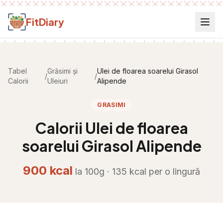
Salt la conținut
FitDiary
Tabel
Grăsimi și
Ulei de floarea soarelui Girasol
/
/
Calorii
Uleiuri
Alipende
GRASIMI
Calorii
Ulei de floarea
soarelui Girasol Alipende
900
kcal
la 100g ·
135
kcal per
o lingură