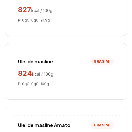
827
kcal / 100g
P:
0
g
C:
0
g
G:
91.9
g
Ulei de masline
GRASIMI
824
kcal / 100g
P:
0
g
C:
0
g
G:
100
g
Ulei de masline Amato
GRASIMI