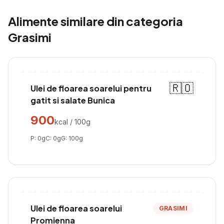
Alimente similare din categoria
Grasimi
🇷🇴
Ulei de floarea soarelui pentru
gatit si salate Bunica
900
kcal / 100g
P:
0
g
C:
0
g
G:
100
g
Ulei de floarea soarelui
GRASIMI
Promienna