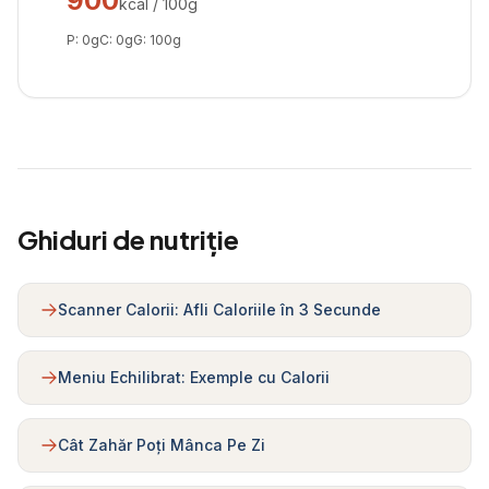
900
kcal / 100g
P:
0
g
C:
0
g
G:
100
g
Ghiduri de nutriție
Scanner Calorii: Afli Caloriile în 3 Secunde
Meniu Echilibrat: Exemple cu Calorii
Cât Zahăr Poți Mânca Pe Zi