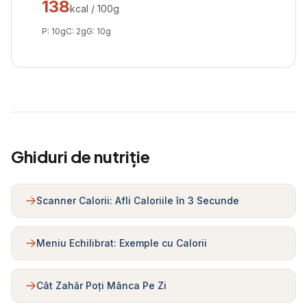
138
kcal / 100g
P:
10
g
C:
2
g
G:
10
g
Ghiduri de nutriție
Scanner Calorii: Afli Caloriile în 3 Secunde
Meniu Echilibrat: Exemple cu Calorii
Cât Zahăr Poți Mânca Pe Zi