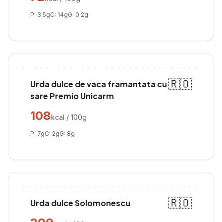
P:
3.5
g
C:
14
g
G:
0.2
g
🇷🇴
Urda dulce de vaca framantata cu
sare Premio Unicarm
108
kcal / 100g
P:
7
g
C:
2
g
G:
8
g
🇷🇴
Urda dulce Solomonescu