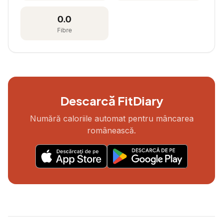
0.0
Fibre
Descarcă FitDiary
Numără caloriile automat pentru mâncarea
românească.