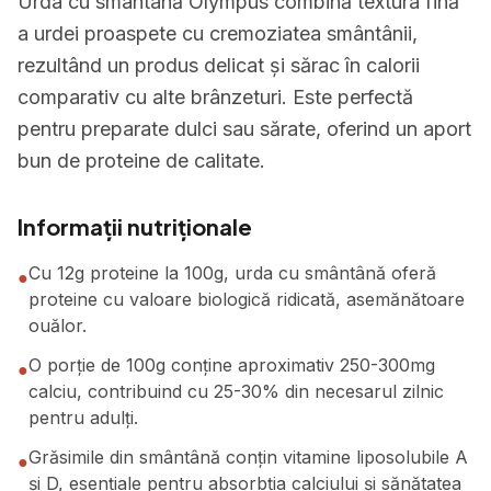
Urda cu smântână Olympus combină textura fină
a urdei proaspete cu cremoziatea smântânii,
rezultând un produs delicat și sărac în calorii
comparativ cu alte brânzeturi. Este perfectă
pentru preparate dulci sau sărate, oferind un aport
bun de proteine de calitate.
Informații nutriționale
Cu 12g proteine la 100g, urda cu smântână oferă
●
proteine cu valoare biologică ridicată, asemănătoare
ouălor.
O porție de 100g conține aproximativ 250-300mg
●
calciu, contribuind cu 25-30% din necesarul zilnic
pentru adulți.
Grăsimile din smântână conțin vitamine liposolubile A
●
și D, esențiale pentru absorbția calciului și sănătatea