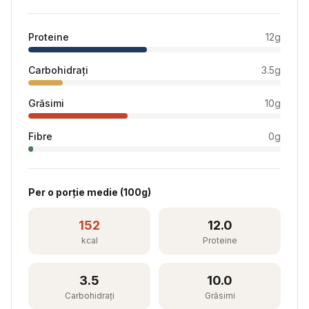
Proteine
12
g
Carbohidrați
3.5
g
Grăsimi
10
g
Fibre
0
g
Per
o porție medie
(
100
g)
152
12.0
kcal
Proteine
3.5
10.0
Carbohidrați
Grăsimi