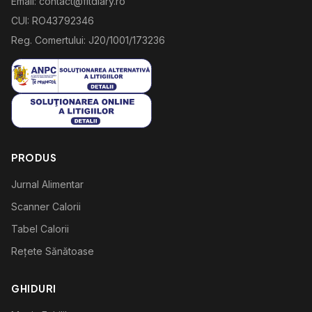
Email: contact@fitdiary.ro
CUI: RO43792346
Reg. Comertului: J20/1001/173236
PRODUS
Jurnal Alimentar
Scanner Calorii
Tabel Calorii
Rețete Sănătoase
GHIDURI