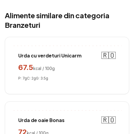
Alimente similare din categoria
Branzeturi
🇷🇴
Urda cu verdeturi Unicarm
67.5
kcal / 100g
P:
7
g
C:
2
g
G:
3.5
g
🇷🇴
Urda de oaie Bonas
72
kcal / 100g