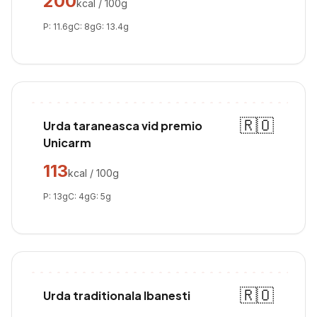
200
kcal / 100g
P:
11.6
g
C:
8
g
G:
13.4
g
🇷🇴
Urda taraneasca vid premio
Unicarm
113
kcal / 100g
P:
13
g
C:
4
g
G:
5
g
🇷🇴
Urda traditionala Ibanesti