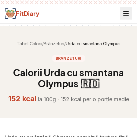
Salt la conținut
FitDiary
Tabel Calorii
/
Brânzeturi
/
Urda cu smantana Olympus
BRANZETURI
Calorii
Urda cu smantana
Olympus
🇷🇴
152
kcal
la 100g ·
152
kcal per
o porție medie