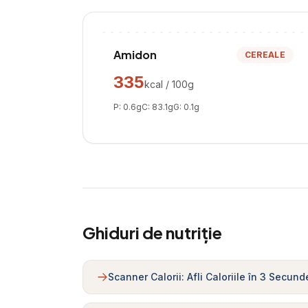
Amidon
CEREALE
335
kcal / 100g
P:
0.6
g
C:
83.1
g
G:
0.1
g
Ghiduri de nutriție
Scanner Calorii: Afli Caloriile în 3 Secund