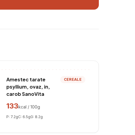
Amestec tarate
CEREALE
psyllium, ovaz, in,
carob SanoVita
133
kcal / 100g
P:
7.2
g
C:
6.5
g
G:
8.2
g