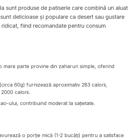
la sunt produse de patiserie care combină un aluat
sunt delicioase și populare ca desert sau gustare
r ridicat, fiind recomandate pentru consum
o mare parte provine din zaharuri simple, oferind
 (circa 60g) furnizează aproximativ 283 calorii,
 2000 calorii.
acao-ului, contribuind moderat la sațietate.
avurează o porție mică (1-2 bucăți) pentru a satisface