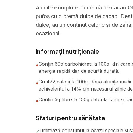
Alunitele umplute cu cremă de cacao Ol
pufos cu o cremă dulce de cacao. Deși 
dulce, au un conținut caloric și de zahă
ocazional.
Informații nutriționale
Conțin 69g carbohidrați la 100g, din care 
●
energie rapidă dar de scurtă durată.
Cu 472 calorii la 100g, două alunițe medii
●
echivalentul a 14% din necesarul zilnic de
Conțin 5g fibre la 100g datorită făinii și c
●
Sfaturi pentru sănătate
Limitează consumul la ocazii speciale și s
✓