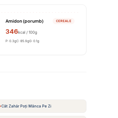
Amidon (porumb)
CEREALE
346
kcal / 100g
P:
0.3
g
C:
85.9
g
G:
0.1
g
Cât Zahăr Poți Mânca Pe Zi