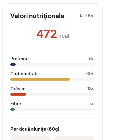
Valori nutriționale
la 100g
472
kcal
Proteine
6
g
Carbohidrați
69
g
Grăsimi
18
g
Fibre
5
g
Per
două alunițe
(
60
g)