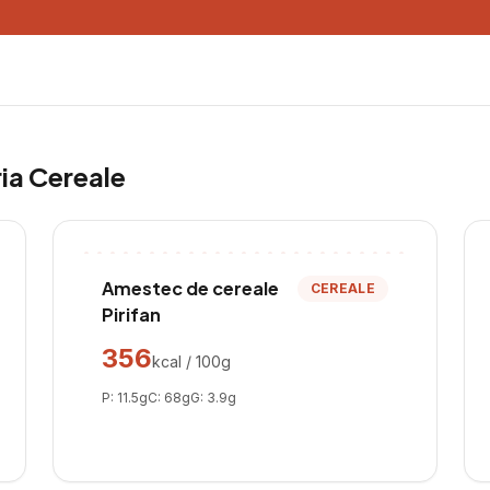
ria
Cereale
Amestec de cereale
CEREALE
Pirifan
356
kcal / 100g
P:
11.5
g
C:
68
g
G:
3.9
g