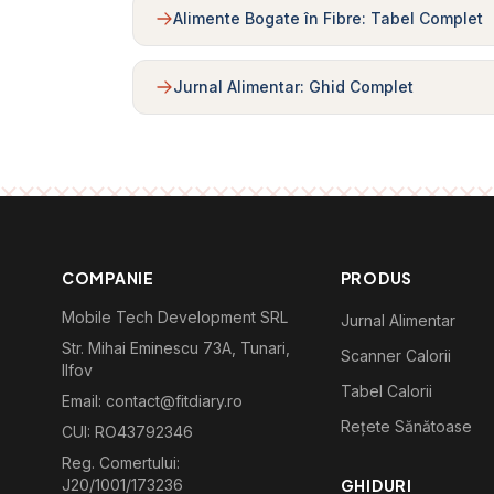
Alimente Bogate în Fibre: Tabel Complet
Jurnal Alimentar: Ghid Complet
COMPANIE
PRODUS
Mobile Tech Development SRL
Jurnal Alimentar
Str. Mihai Eminescu 73A, Tunari,
Scanner Calorii
Ilfov
Tabel Calorii
Email: contact@fitdiary.ro
Rețete Sănătoase
CUI: RO43792346
Reg. Comertului:
J20/1001/173236
GHIDURI