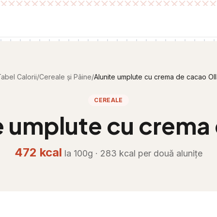
abel Calorii
/
Cereale și Pâine
/
Alunite umplute cu crema de cacao Ol
CEREALE
e umplute cu crema 
472
kcal
la 100g ·
283
kcal per
două alunițe