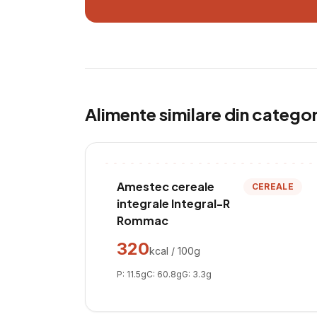
Alimente similare din catego
Amestec cereale
CEREALE
integrale Integral-R
Rommac
320
kcal / 100g
P:
11.5
g
C:
60.8
g
G:
3.3
g