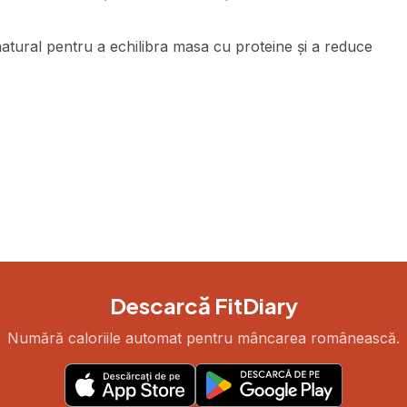
atural pentru a echilibra masa cu proteine și a reduce
Descarcă FitDiary
Numără caloriile automat pentru mâncarea românească.