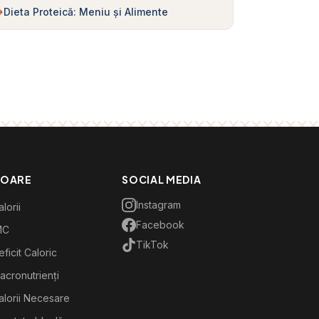
Dieta Proteică: Meniu și Alimente
TOARE
SOCIAL MEDIA
Instagram
lorii
Facebook
MC
TikTok
ficit Caloric
acronutrienți
alorii Necesare