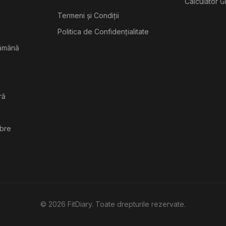
Calculator G
Termeni și Condiții
Politica de Confidențialitate
tămână
ră
ibre
©
2026
FitDiary. Toate drepturile rezervate.