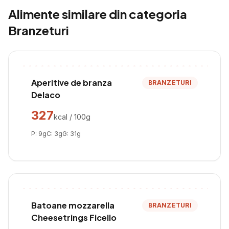
Alimente similare din categoria
Branzeturi
Aperitive de branza
BRANZETURI
Delaco
327
kcal / 100g
P:
9
g
C:
3
g
G:
31
g
Batoane mozzarella
BRANZETURI
Cheesetrings Ficello