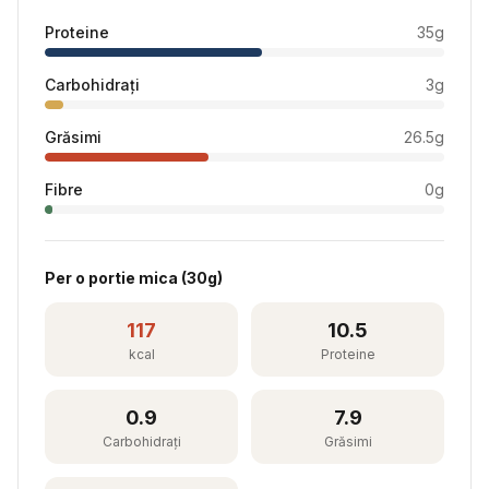
Proteine
35
g
Carbohidrați
3
g
Grăsimi
26.5
g
Fibre
0
g
Per
o portie mica
(
30
g)
117
10.5
kcal
Proteine
0.9
7.9
Carbohidrați
Grăsimi