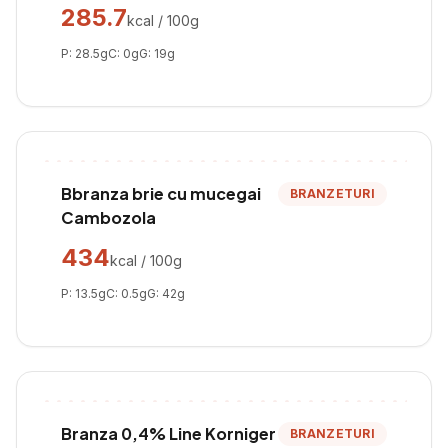
285.7
kcal / 100g
P:
28.5
g
C:
0
g
G:
19
g
Bbranza brie cu mucegai
BRANZETURI
Cambozola
434
kcal / 100g
P:
13.5
g
C:
0.5
g
G:
42
g
Branza 0,4% Line Korniger
BRANZETURI