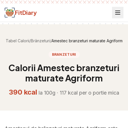
Salt la conținut
FitDiary
Tabel Calorii
/
Brânzeturi
/
Amestec branzeturi maturate Agriform
BRANZETURI
Calorii
Amestec branzeturi
maturate Agriform
390
kcal
la 100g ·
117
kcal per
o portie mica