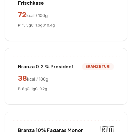
Frischkase
72
kcal / 100g
P:
15.5
g
C:
1.6
g
G:
0.4
g
Branza 0.2 % President
BRANZETURI
38
kcal / 100g
P:
8
g
C:
1
g
G:
0.2
g
🇷🇴
Branza 10% Fagaras Monor