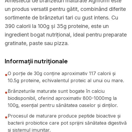
Amestecul de brânzeturi maturate Agriform este
un produs versatil pentru gătit, combinând diferite
sortimente de brânzeturi tari cu gust intens. Cu
390 calorii la 100g și 35g proteine, este un
ingredient bogat nutrițional, ideal pentru preparate
gratinate, paste sau pizza.
Informații nutriționale
O porție de 30g conține aproximativ 117 calorii și
●
10.5g proteine, echivalentul proteic al unui ou mare.
Brânzeturile maturate sunt bogate în calciu
●
biodisponibil, oferind aproximativ 800-1000mg la
100g, esențial pentru sănătatea oaselor și dinților.
Procesul de maturare produce peptide bioactive și
●
bacterii probiotice care pot sprijini sănătatea digestivă
și sistemul imunitar.