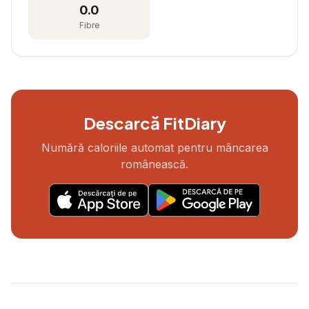
0.0
Fibre
Descarcă FitDiary
Numără caloriile automat pentru mâncarea
românească.