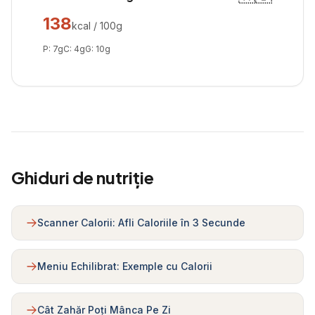
138
kcal / 100g
P:
7
g
C:
4
g
G:
10
g
Ghiduri de nutriție
Scanner Calorii: Afli Caloriile în 3 Secunde
Meniu Echilibrat: Exemple cu Calorii
Cât Zahăr Poți Mânca Pe Zi