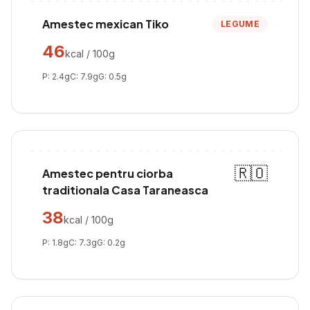
Amestec mexican Tiko
LEGUME
46
kcal / 100g
P:
2.4
g
C:
7.9
g
G:
0.5
g
🇷🇴
Amestec pentru ciorba
traditionala Casa Taraneasca
38
kcal / 100g
P:
1.8
g
C:
7.3
g
G:
0.2
g