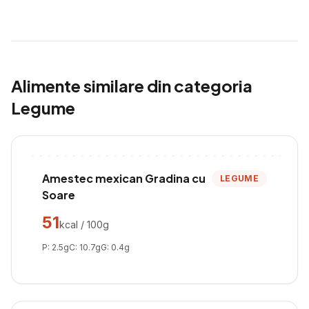
Alimente similare din categoria
Legume
Amestec mexican Gradina cu
LEGUME
Soare
51
kcal / 100g
P:
2.5
g
C:
10.7
g
G:
0.4
g