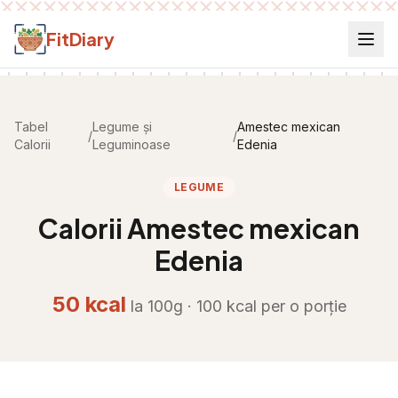
Salt la conținut
FitDiary
Tabel
Legume și
Amestec mexican
/
/
Calorii
Leguminoase
Edenia
LEGUME
Calorii
Amestec mexican
Edenia
50
kcal
la 100g ·
100
kcal per
o porție