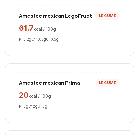
Amestec mexican LegoFruct
LEGUME
61.7
kcal / 100g
P:
3.2
g
C:
10.3
g
G:
0.5
g
Amestec mexican Prima
LEGUME
20
kcal / 100g
P:
3
g
C:
2
g
G:
0
g