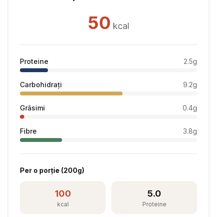
50
kcal
Proteine
2.5
g
Carbohidrați
9.2
g
Grăsimi
0.4
g
Fibre
3.8
g
Per
o porție
(
200
g)
100
5.0
kcal
Proteine