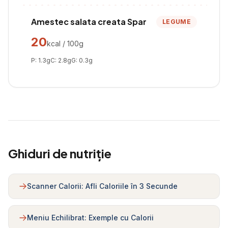
Amestec salata creata Spar
LEGUME
20
kcal / 100g
P:
1.3
g
C:
2.8
g
G:
0.3
g
Ghiduri de nutriție
Scanner Calorii: Afli Caloriile în 3 Secunde
Meniu Echilibrat: Exemple cu Calorii