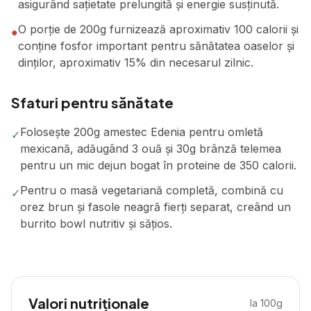
asigurând sațietate prelungită și energie susținută.
O porție de 200g furnizează aproximativ 100 calorii și
●
conține fosfor important pentru sănătatea oaselor și
dinților, aproximativ 15% din necesarul zilnic.
Sfaturi pentru sănătate
Folosește 200g amestec Edenia pentru omletă
✓
mexicană, adăugând 3 ouă și 30g brânză telemea
pentru un mic dejun bogat în proteine de 350 calorii.
Pentru o masă vegetariană completă, combină cu
✓
orez brun și fasole neagră fierți separat, creând un
burrito bowl nutritiv și sățios.
Valori nutriționale
la 100g