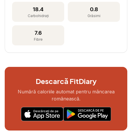
18.4
0.8
Carbohidrați
Grăsimi
7.6
Fibre
Descarcă FitDiary
Numără caloriile automat pentru mâncarea
românească.