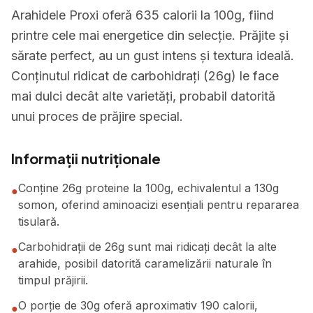
Arahidele Proxi oferă 635 calorii la 100g, fiind
printre cele mai energetice din selecție. Prăjite și
sărate perfect, au un gust intens și textura ideală.
Conținutul ridicat de carbohidrați (26g) le face
mai dulci decât alte varietăți, probabil datorită
unui proces de prăjire special.
Informații nutriționale
Conține 26g proteine la 100g, echivalentul a 130g
●
somon, oferind aminoacizi esențiali pentru repararea
tisulară.
Carbohidrații de 26g sunt mai ridicați decât la alte
●
arahide, posibil datorită caramelizării naturale în
timpul prăjirii.
O porție de 30g oferă aproximativ 190 calorii,
●