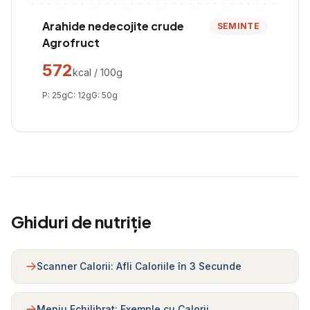
Arahide nedecojite crude
SEMINTE
Agrofruct
572
kcal / 100g
P:
25
g
C:
12
g
G:
50
g
Ghiduri de nutriție
Scanner Calorii: Afli Caloriile în 3 Secunde
Meniu Echilibrat: Exemple cu Calorii