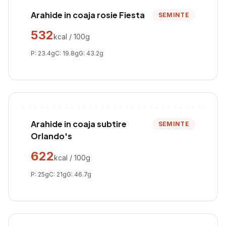
Arahide in coaja rosie Fiesta
SEMINTE
532
kcal / 100g
P:
23.4
g
C:
19.8
g
G:
43.2
g
Arahide in coaja subtire
SEMINTE
Orlando's
622
kcal / 100g
P:
25
g
C:
21
g
G:
46.7
g