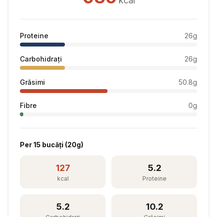
kcal
Proteine
26
g
Carbohidrați
26
g
Grăsimi
50.8
g
Fibre
0
g
Per
15 bucăți
(
20
g)
127
5.2
kcal
Proteine
5.2
10.2