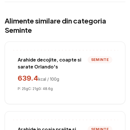
Alimente similare din categoria
Seminte
Arahide decojite, coapte si
SEMINTE
sarate Orlando's
639.4
kcal / 100g
P:
25
g
C:
21
g
G:
48.6
g
Arahide in coaja prajite si
SEMINTE