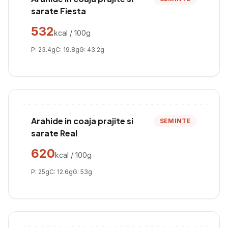
sarate Fiesta
532
kcal / 100g
P:
23.4
g
C:
19.8
g
G:
43.2
g
Arahide in coaja prajite si
SEMINTE
sarate Real
620
kcal / 100g
P:
25
g
C:
12.6
g
G:
53
g