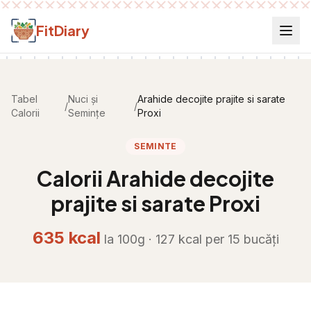
Salt la conținut
FitDiary
Tabel
Nuci și
Arahide decojite prajite si sarate
/
/
Calorii
Semințe
Proxi
SEMINTE
Calorii
Arahide decojite
prajite si sarate Proxi
635
kcal
la 100g ·
127
kcal per
15 bucăți