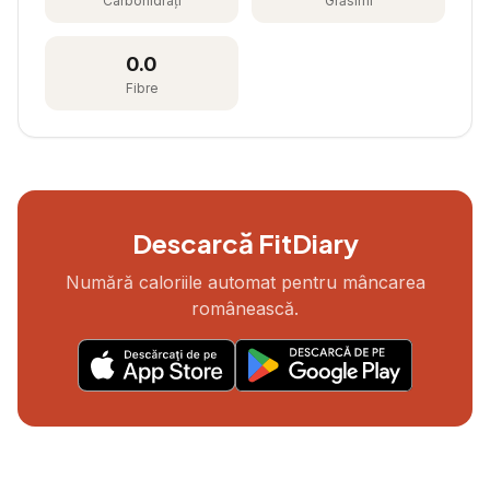
Carbohidrați
Grăsimi
0.0
Fibre
Descarcă FitDiary
Numără caloriile automat pentru mâncarea
românească.