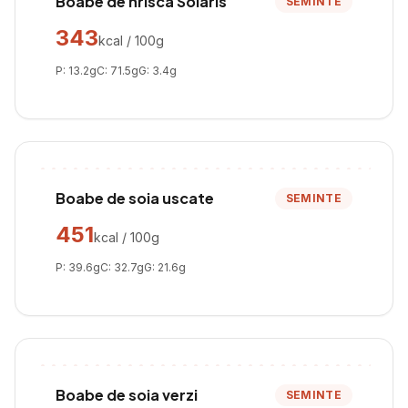
Boabe de hrisca Solaris
SEMINTE
343
kcal / 100g
P:
13.2
g
C:
71.5
g
G:
3.4
g
Boabe de soia uscate
SEMINTE
451
kcal / 100g
P:
39.6
g
C:
32.7
g
G:
21.6
g
Boabe de soia verzi
SEMINTE