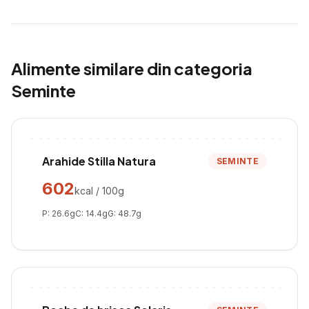
Alimente similare din categoria
Seminte
Arahide Stilla Natura
SEMINTE
602
kcal / 100g
P:
26.6
g
C:
14.4
g
G:
48.7
g