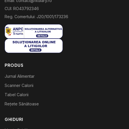
Email: contact@fitdiary.ro
CUI: RO43792346
Reg. Comertului: J20/1001/173236
PRODUS
Jurnal Alimentar
Scanner Calorii
Tabel Calorii
Rețete Sănătoase
GHIDURI