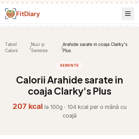
Salt la conținut
FitDiary
Tabel
Nuci și
Arahide sarate in coaja Clarky's
/
/
Calorii
Semințe
Plus
SEMINTE
Calorii
Arahide sarate in
coaja Clarky's Plus
207
kcal
la 100g ·
104
kcal per
o mână cu
coajă