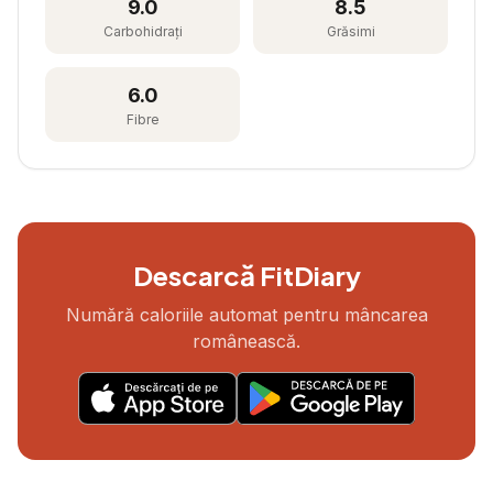
9.0
8.5
Carbohidrați
Grăsimi
6.0
Fibre
Descarcă FitDiary
Numără caloriile automat pentru mâncarea
românească.