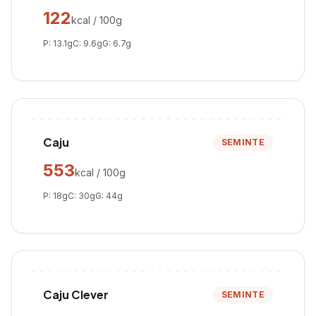
122
kcal / 100g
P:
13.1
g
C:
9.6
g
G:
6.7
g
Caju
SEMINTE
553
kcal / 100g
P:
18
g
C:
30
g
G:
44
g
Caju Clever
SEMINTE