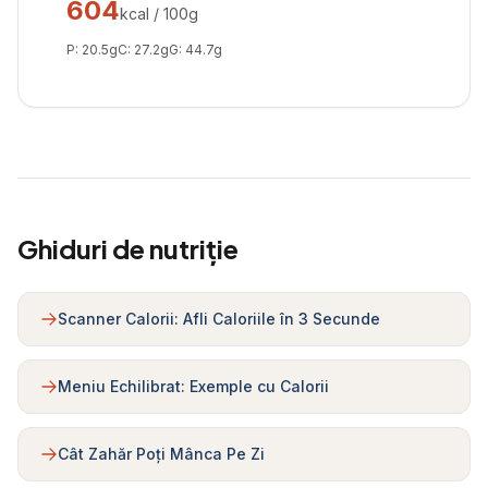
604
kcal / 100g
P:
20.5
g
C:
27.2
g
G:
44.7
g
Ghiduri de nutriție
Scanner Calorii: Afli Caloriile în 3 Secunde
Meniu Echilibrat: Exemple cu Calorii
Cât Zahăr Poți Mânca Pe Zi