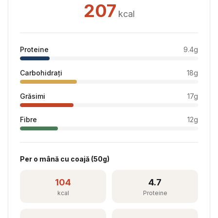
207
kcal
Proteine
9.4
g
Carbohidrați
18
g
Grăsimi
17
g
Fibre
12
g
Per
o mână cu coajă
(
50
g)
104
4.7
kcal
Proteine