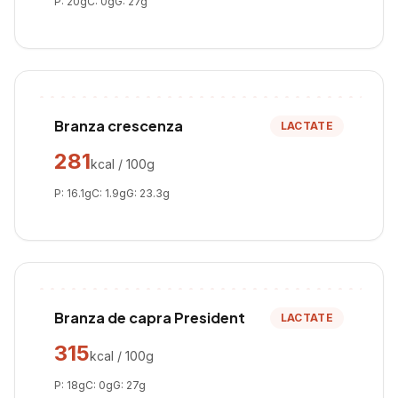
P:
20
g
C:
0
g
G:
27
g
Branza crescenza
LACTATE
281
kcal / 100g
P:
16.1
g
C:
1.9
g
G:
23.3
g
Branza de capra President
LACTATE
315
kcal / 100g
P:
18
g
C:
0
g
G:
27
g