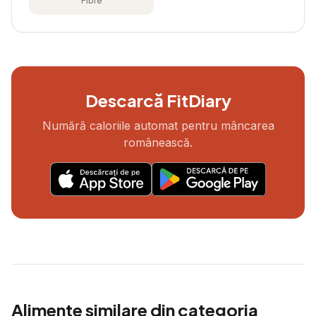
Fibre
Descarcă FitDiary
Numără caloriile automat pentru mâncarea
românească.
Alimente similare din categoria