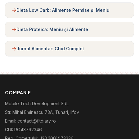
Dieta Low Carb: Alimente Permise și Meniu
Dieta Proteică: Meniu și Alimente
Jurnal Alimentar: Ghid Complet
COMPANIE
Mobile Tech Development SRL
Str. Mihai Eminescu 73A, Tunari, Ilfov
Email: contact@fitdiary.ro
CUI: RO43792346
Reg. Comertului: J20/1001/173236