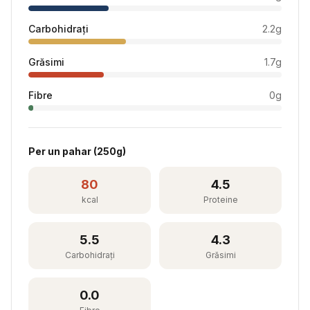
Carbohidrați
2.2
g
Grăsimi
1.7
g
Fibre
0
g
Per
un pahar
(
250
g)
80
4.5
kcal
Proteine
5.5
4.3
Carbohidrați
Grăsimi
0.0