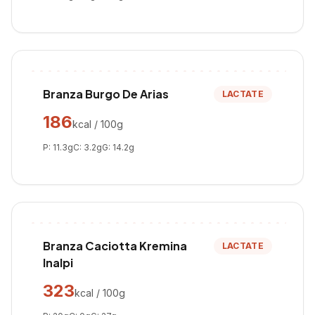
Branza Burgo De Arias
LACTATE
186
kcal / 100g
P:
11.3
g
C:
3.2
g
G:
14.2
g
Branza Caciotta Kremina
LACTATE
Inalpi
323
kcal / 100g