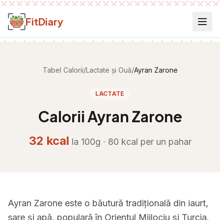
Salt la conținut
FitDiary
Tabel Calorii
/
Lactate și Ouă
/
Ayran Zarone
LACTATE
Calorii
Ayran Zarone
32
kcal
la 100g ·
80
kcal per
un pahar
Ayran Zarone este o băutură tradițională din iaurt,
sare și apă, populară în Orientul Mijlociu și Turcia.