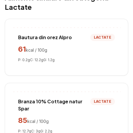
Lactate
Bautura din orez Alpro
LACTATE
61
kcal / 100g
P:
0.2
g
C:
12.2
g
G:
1.2
g
Branza 10% Cottage natur
LACTATE
Spar
85
kcal / 100g
P:
12.7
g
C:
3
g
G:
2.2
g