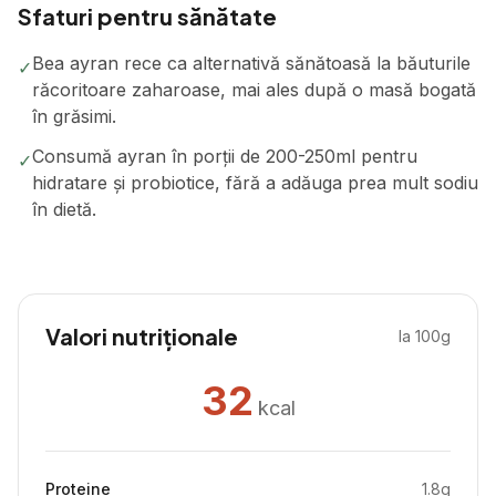
Sfaturi pentru sănătate
Bea ayran rece ca alternativă sănătoasă la băuturile
✓
răcoritoare zaharoase, mai ales după o masă bogată
în grăsimi.
Consumă ayran în porții de 200-250ml pentru
✓
hidratare și probiotice, fără a adăuga prea mult sodiu
în dietă.
Valori nutriționale
la 100g
32
kcal
Proteine
1.8
g