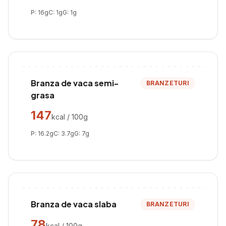
P:
16
g
C:
1
g
G:
1
g
Branza de vaca semi-
BRANZETURI
grasa
147
kcal / 100g
P:
16.2
g
C:
3.7
g
G:
7
g
Branza de vaca slaba
BRANZETURI
78
kcal / 100g