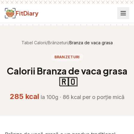
Salt la conținut
FitDiary
Tabel Calorii
/
Brânzeturi
/
Branza de vaca grasa
BRANZETURI
Calorii
Branza de vaca grasa
🇷🇴
285
kcal
la 100g ·
86
kcal per
o porție mică