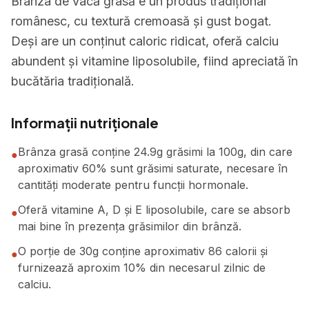
Brânza de vacă grasă e un produs tradițional
românesc, cu textură cremoasă și gust bogat.
Deși are un conținut caloric ridicat, oferă calciu
abundent și vitamine liposolubile, fiind apreciată în
bucătăria tradițională.
Informații nutriționale
Brânza grasă conține 24.9g grăsimi la 100g, din care
●
aproximativ 60% sunt grăsimi saturate, necesare în
cantități moderate pentru funcții hormonale.
Oferă vitamine A, D și E liposolubile, care se absorb
●
mai bine în prezența grăsimilor din brânză.
O porție de 30g conține aproximativ 86 calorii și
●
furnizează aproxim 10% din necesarul zilnic de
calciu.