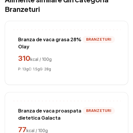
Branzeturi
Branza de vaca grasa 28%
BRANZETURI
Olay
310
kcal / 100g
P:
13
g
C:
1.5
g
G:
28
g
Branza de vaca proaspata
BRANZETURI
dietetica Galacta
77
kcal / 100g