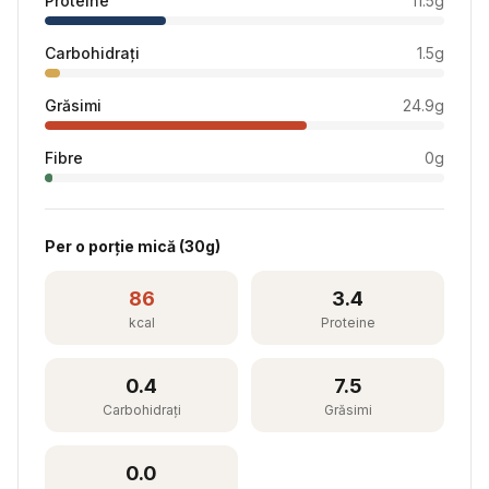
Proteine
11.5
g
Carbohidrați
1.5
g
Grăsimi
24.9
g
Fibre
0
g
Per
o porție mică
(
30
g)
86
3.4
kcal
Proteine
0.4
7.5
Carbohidrați
Grăsimi
0.0