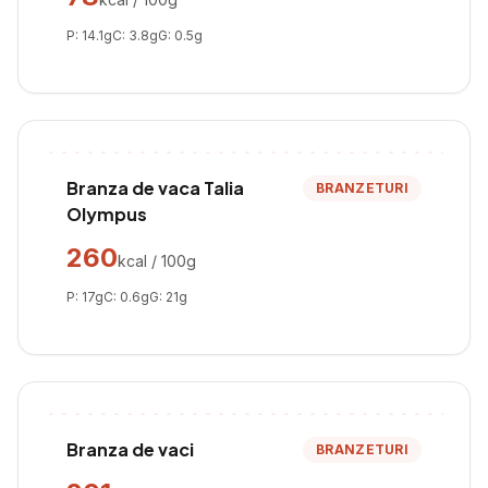
P:
14.1
g
C:
3.8
g
G:
0.5
g
Branza de vaca Talia
BRANZETURI
Olympus
260
kcal / 100g
P:
17
g
C:
0.6
g
G:
21
g
Branza de vaci
BRANZETURI