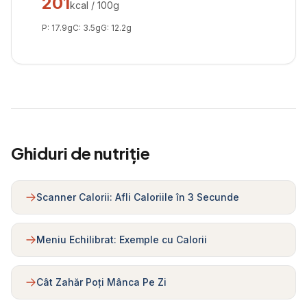
201
kcal / 100g
P:
17.9
g
C:
3.5
g
G:
12.2
g
Ghiduri de nutriție
Scanner Calorii: Afli Caloriile în 3 Secunde
Meniu Echilibrat: Exemple cu Calorii
Cât Zahăr Poți Mânca Pe Zi