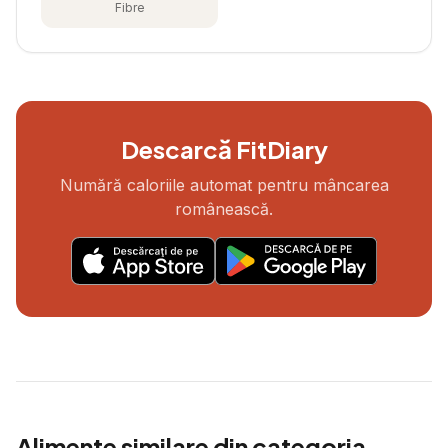
Fibre
Descarcă FitDiary
Numără caloriile automat pentru mâncarea
românească.
Alimente similare din categoria