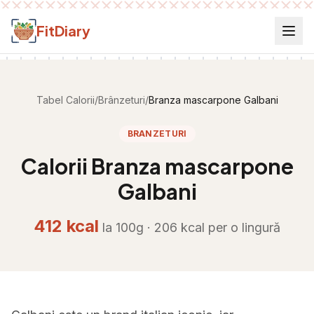
Salt la conținut
FitDiary
Tabel Calorii
/
Brânzeturi
/
Branza mascarpone Galbani
BRANZETURI
Calorii
Branza mascarpone
Galbani
412
kcal
la 100g ·
206
kcal per
o lingură