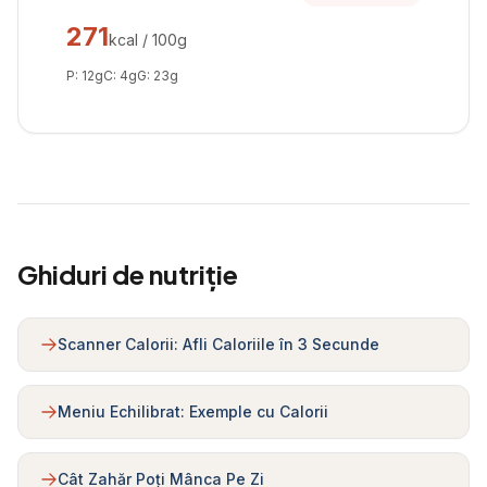
271
kcal / 100g
P:
12
g
C:
4
g
G:
23
g
Ghiduri de nutriție
Scanner Calorii: Afli Caloriile în 3 Secunde
Meniu Echilibrat: Exemple cu Calorii
Cât Zahăr Poți Mânca Pe Zi