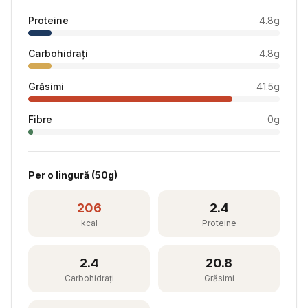
Proteine
4.8
g
Carbohidrați
4.8
g
Grăsimi
41.5
g
Fibre
0
g
Per
o lingură
(
50
g)
206
2.4
kcal
Proteine
2.4
20.8
Carbohidrați
Grăsimi