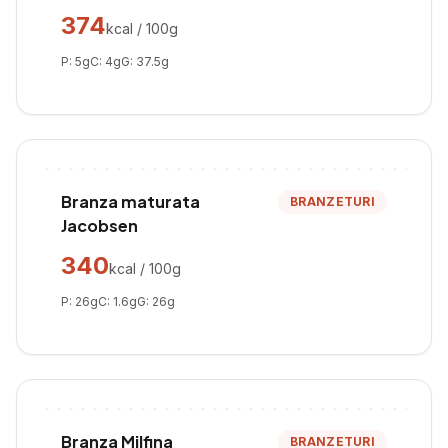
374
kcal / 100g
P:
5
g
C:
4
g
G:
37.5
g
Branza maturata
BRANZETURI
Jacobsen
340
kcal / 100g
P:
26
g
C:
1.6
g
G:
26
g
Branza Milfina
BRANZETURI