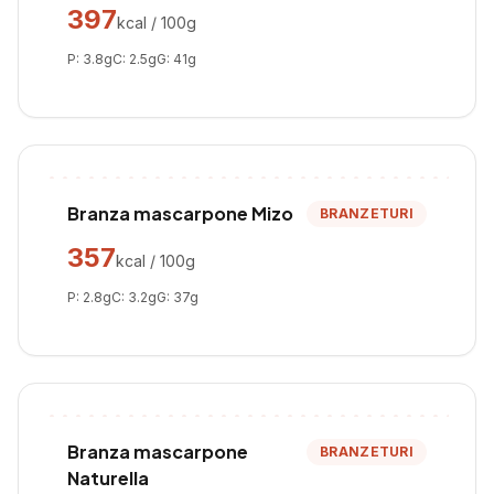
397
kcal / 100g
P:
3.8
g
C:
2.5
g
G:
41
g
Branza mascarpone Mizo
BRANZETURI
357
kcal / 100g
P:
2.8
g
C:
3.2
g
G:
37
g
Branza mascarpone
BRANZETURI
Naturella