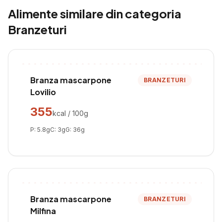
Alimente similare din categoria
Branzeturi
Branza mascarpone
BRANZETURI
Lovilio
355
kcal / 100g
P:
5.8
g
C:
3
g
G:
36
g
Branza mascarpone
BRANZETURI
Milfina