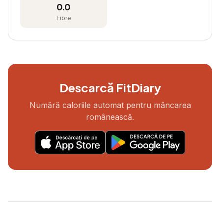
0.0
Fibre
Descarcă FitDiary
Numără caloriile automat pentru mâncarea
românească.