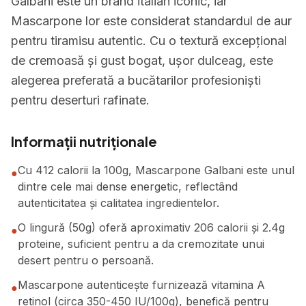
Galbani este un brand italian iconic, iar
Mascarpone lor este considerat standardul de aur
pentru tiramisu autentic. Cu o textură excepțional
de cremoasă și gust bogat, ușor dulceag, este
alegerea preferată a bucătarilor profesioniști
pentru deserturi rafinate.
Informații nutriționale
Cu 412 calorii la 100g, Mascarpone Galbani este unul
●
dintre cele mai dense energetic, reflectând
autenticitatea și calitatea ingredientelor.
O lingură (50g) oferă aproximativ 206 calorii și 2.4g
●
proteine, suficient pentru a da cremozitate unui
desert pentru o persoană.
Mascarpone autenticește furnizează vitamina A
●
retinol (circa 350-450 IU/100g), benefică pentru