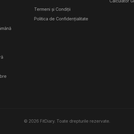
Calculator G
Termeni și Condiții
Politica de Confidențialitate
tămână
ră
ibre
©
2026
FitDiary. Toate drepturile rezervate.