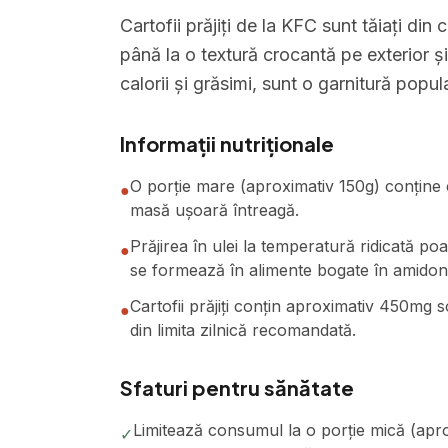
Cartofii prăjiți de la KFC sunt tăiați din c
până la o textură crocantă pe exterior și
calorii și grăsimi, sunt o garnitură pop
Informații nutriționale
O porție mare (aproximativ 150g) conține c
●
masă ușoară întreagă.
Prăjirea în ulei la temperatură ridicată p
●
se formează în alimente bogate în amidon
Cartofii prăjiți conțin aproximativ 450mg
●
din limita zilnică recomandată.
Sfaturi pentru sănătate
Limitează consumul la o porție mică (apr
✓