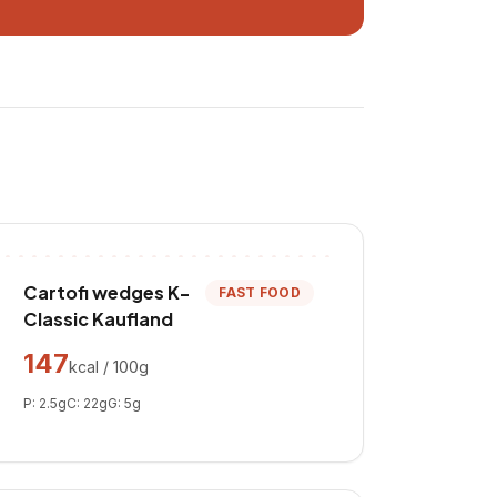
Cartofi wedges K-
FAST FOOD
Classic Kaufland
147
kcal / 100g
P:
2.5
g
C:
22
g
G:
5
g