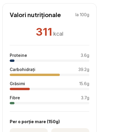
Valori nutriționale
la 100g
311
kcal
Proteine
3.6
g
Carbohidrați
39.2
g
Grăsimi
15.6
g
Fibre
3.7
g
Per
o porție mare
(
150
g)