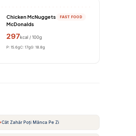
Chicken McNuggets
FAST FOOD
McDonalds
297
kcal / 100g
P:
15.6
g
C:
17
g
G:
18.8
g
Cât Zahăr Poți Mânca Pe Zi