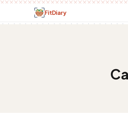
Salt la conținut
FitDiary
Ca