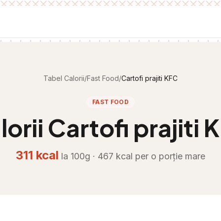
Tabel Calorii
/
Fast Food
/
Cartofi prajiti KFC
FAST FOOD
lorii
Cartofi prajiti 
311
kcal
la 100g ·
467
kcal per
o porție mare