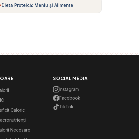
Dieta Proteică: Meniu și Alimente
TOARE
SOCIAL MEDIA
Instagram
lorii
Facebook
MC
TikTok
ficit Caloric
acronutrienți
alorii Necesare