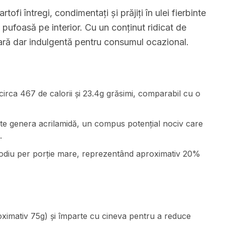
artofi întregi, condimentați și prăjiți în ulei fierbinte
 pufoasă pe interior. Cu un conținut ridicat de
ulară dar indulgentă pentru consumul ocazional.
irca 467 de calorii și 23.4g grăsimi, comparabil cu o
oate genera acrilamidă, un compus potențial nociv care
.
 sodiu per porție mare, reprezentând aproximativ 20%
oximativ 75g) și împarte cu cineva pentru a reduce