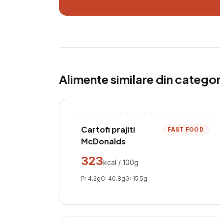
Alimente similare din catego
Cartofi prajiti
FAST FOOD
McDonalds
323
kcal / 100g
P:
4.2
g
C:
40.8
g
G:
15.5
g