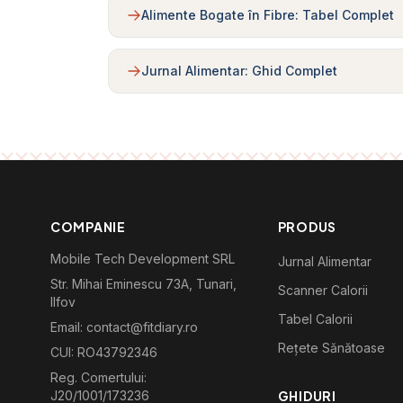
Alimente Bogate în Fibre: Tabel Complet
Jurnal Alimentar: Ghid Complet
COMPANIE
PRODUS
Mobile Tech Development SRL
Jurnal Alimentar
Str. Mihai Eminescu 73A, Tunari,
Scanner Calorii
Ilfov
Tabel Calorii
Email: contact@fitdiary.ro
Rețete Sănătoase
CUI: RO43792346
Reg. Comertului:
J20/1001/173236
GHIDURI