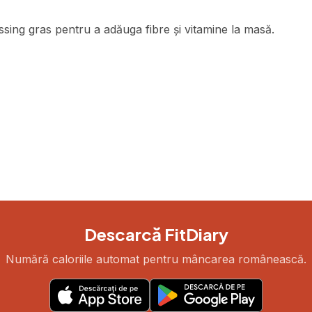
sing gras pentru a adăuga fibre și vitamine la masă.
Descarcă FitDiary
Numără caloriile automat pentru mâncarea românească.