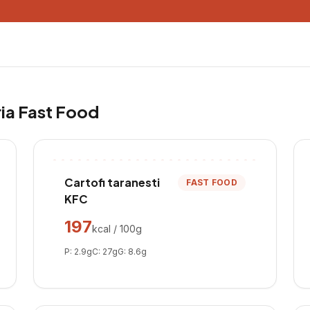
ria
Fast Food
Cartofi taranesti
FAST FOOD
KFC
197
kcal / 100g
P:
2.9
g
C:
27
g
G:
8.6
g