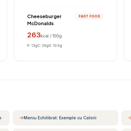
Cheeseburger
FAST FOOD
McDonalds
263
kcal / 100g
P:
13
g
C:
29
g
G:
10.5
g
e
Meniu Echilibrat: Exemple cu Calorii