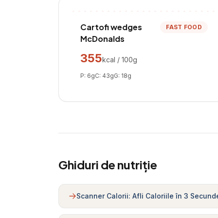
Cartofi wedges
FAST FOOD
McDonalds
355
kcal / 100g
P:
6
g
C:
43
g
G:
18
g
Ghiduri de nutriție
Scanner Calorii: Afli Caloriile în 3 Secund