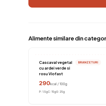
Alimente similare din catego
Cascaval vegetal
BRANZETURI
cu ardei verde si
rosu Viofast
290
kcal / 100g
P:
1.5
g
C:
15
g
G:
25
g