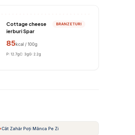
Cottage cheese
BRANZETURI
ierburi Spar
85
kcal / 100g
P:
12.7
g
C:
3
g
G:
2.2
g
Cât Zahăr Poți Mânca Pe Zi