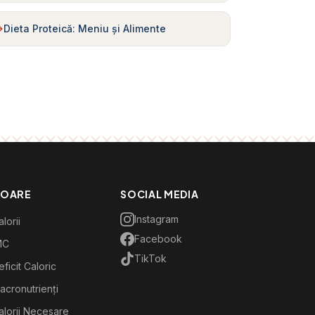
Dieta Proteică: Meniu și Alimente
TOARE
SOCIAL MEDIA
Instagram
lorii
Facebook
MC
TikTok
ficit Caloric
acronutrienți
alorii Necesare