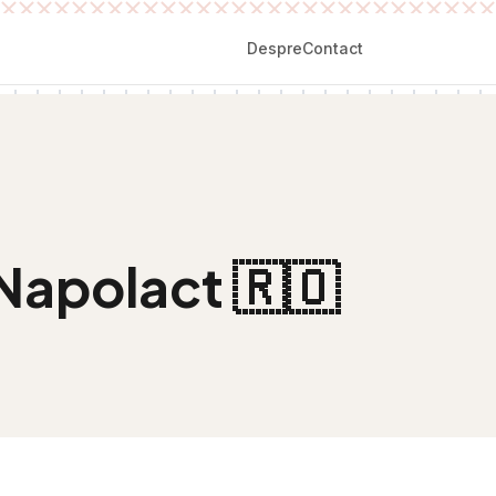
Despre
Contact
 Napolact
🇷🇴