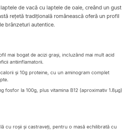
aptele de vacă cu laptele de oaie, creând un gust
stă rețetă tradițională românească oferă un profil
de brânzeturi autentice.
fil mai bogat de acizi grași, incluzând mai mult acid
cii antiinflamatorii.
 calorii și 10g proteine, cu un aminogram complet
pte.
 fosfor la 100g, plus vitamina B12 (aproximativ 1.8μg)
 cu roșii și castraveți, pentru o masă echilibrată cu