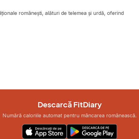
iționale românești, alături de telemea și urdă, oferind
Descarcă FitDiary
Numără caloriile automat pentru mâncarea românească.