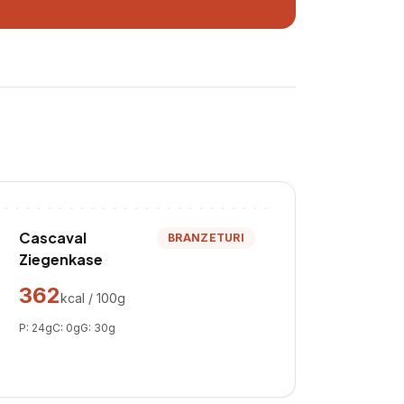
Cascaval
BRANZETURI
Ziegenkase
362
kcal / 100g
P:
24
g
C:
0
g
G:
30
g