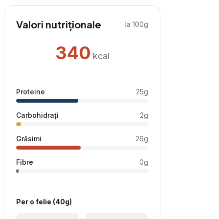
Valori nutriționale
la 100g
340
kcal
Proteine
25
g
Carbohidrați
2
g
Grăsimi
26
g
Fibre
0
g
Per
o felie
(
40
g)