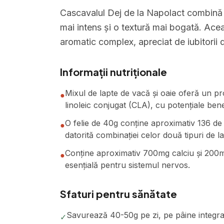
Cascavalul Dej de la Napolact combină l
mai intens și o textură mai bogată. Acea
aromatic complex, apreciat de iubitorii 
Informații nutriționale
Mixul de lapte de vacă și oaie oferă un pro
●
linoleic conjugat (CLA), cu potențiale benefi
O felie de 40g conține aproximativ 136 de
●
datorită combinației celor două tipuri de la
Conține aproximativ 700mg calciu și 200mg
●
esențială pentru sistemul nervos.
Sfaturi pentru sănătate
Savurează 40-50g pe zi, pe pâine integrală
✓