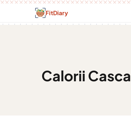
Salt la conținut
FitDiary
Calorii
Cascav