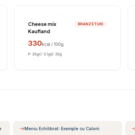
Cheese mix
BRANZETURI
Kaufland
330
kcal / 100g
P:
26
g
C:
0.1
g
G:
25
g
e
Meniu Echilibrat: Exemple cu Calorii