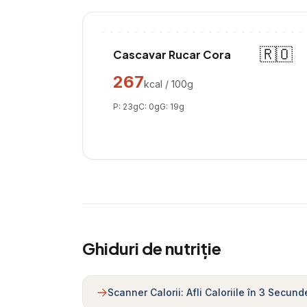
🇷🇴
Cascavar Rucar Cora
267
kcal / 100g
P:
23
g
C:
0
g
G:
19
g
Ghiduri de nutriție
Scanner Calorii: Afli Caloriile în 3 Secund