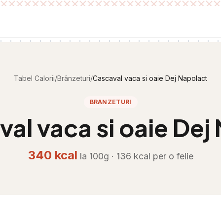
Tabel Calorii
/
Brânzeturi
/
Cascaval vaca si oaie Dej Napolact
BRANZETURI
al vaca si oaie Dej
340
kcal
la 100g ·
136
kcal per
o felie