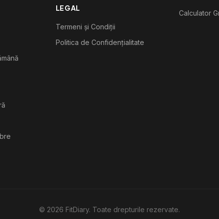
LEGAL
Calculator G
Termeni și Condiții
Politica de Confidențialitate
tămână
ră
ibre
©
2026
FitDiary. Toate drepturile rezervate.