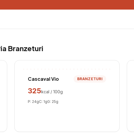
ria
Branzeturi
Cascaval Vio
BRANZETURI
325
kcal / 100g
P:
24
g
C:
1
g
G:
25
g