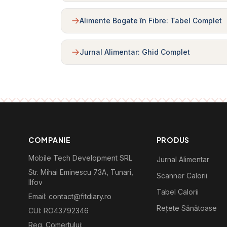
Alimente Bogate în Fibre: Tabel Complet
Jurnal Alimentar: Ghid Complet
COMPANIE
PRODUS
Mobile Tech Development SRL
Jurnal Alimentar
Str. Mihai Eminescu 73A, Tunari,
Scanner Calorii
Ilfov
Tabel Calorii
Email: contact@fitdiary.ro
Rețete Sănătoase
CUI: RO43792346
Reg. Comertului: