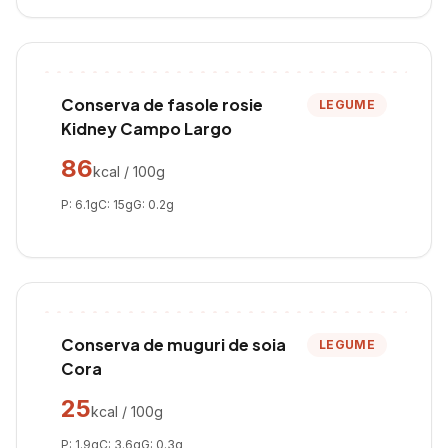
Conserva de fasole rosie
LEGUME
Kidney Campo Largo
86
kcal / 100g
P:
6.1
g
C:
15
g
G:
0.2
g
Conserva de muguri de soia
LEGUME
Cora
25
kcal / 100g
P:
1.9
g
C:
3.6
g
G:
0.3
g