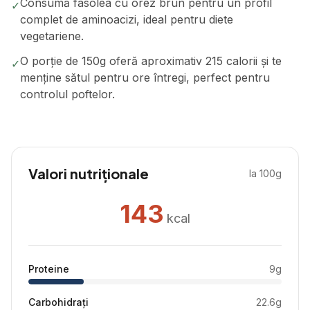
Consumă fasolea cu orez brun pentru un profil
✓
complet de aminoacizi, ideal pentru diete
vegetariene.
O porție de 150g oferă aproximativ 215 calorii și te
✓
menține sătul pentru ore întregi, perfect pentru
controlul poftelor.
Valori nutriționale
la 100g
143
kcal
Proteine
9
g
Carbohidrați
22.6
g