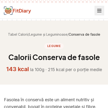
Salt la conținut
FitDiary
Tabel Calorii
/
Legume și Leguminoase
/
Conserva de fasole
LEGUME
Calorii
Conserva de fasole
143
kcal
la 100g ·
215
kcal per
o porție medie
Fasolea în conservă este un aliment nutritiv și
convenabil, bogat în proteine vegetale și fibre.