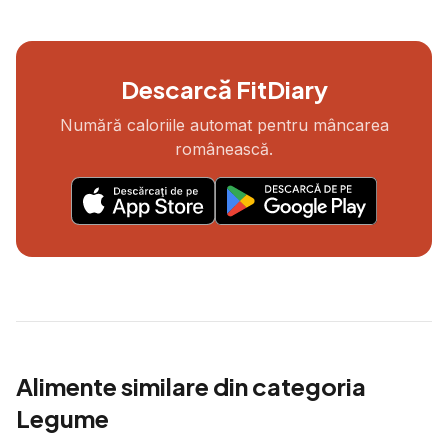
Descarcă FitDiary
Numără caloriile automat pentru mâncarea
românească.
Alimente similare din categoria
Legume