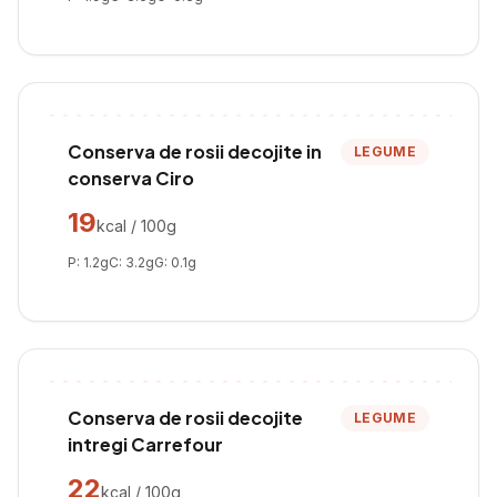
Conserva de rosii decojite in
LEGUME
conserva Ciro
19
kcal / 100g
P:
1.2
g
C:
3.2
g
G:
0.1
g
Conserva de rosii decojite
LEGUME
intregi Carrefour
22
kcal / 100g