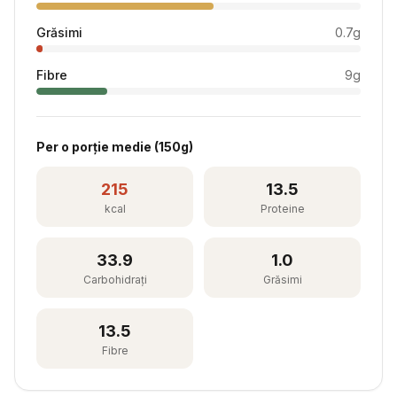
Grăsimi
0.7
g
Fibre
9
g
Per
o porție medie
(
150
g)
215
13.5
kcal
Proteine
33.9
1.0
Carbohidrați
Grăsimi
13.5
Fibre