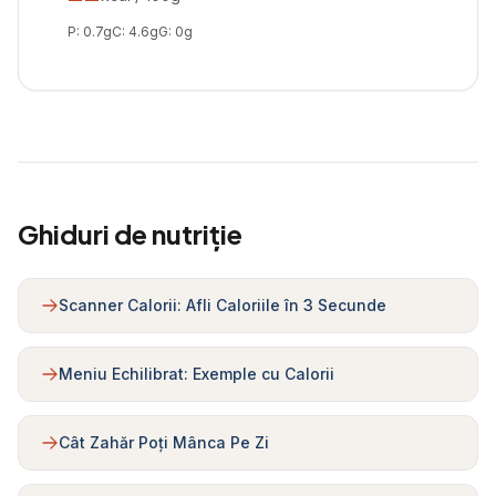
P:
0.7
g
C:
4.6
g
G:
0
g
Ghiduri de nutriție
Scanner Calorii: Afli Caloriile în 3 Secunde
Meniu Echilibrat: Exemple cu Calorii
Cât Zahăr Poți Mânca Pe Zi