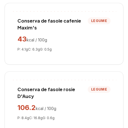
Conserva de fasole cafenie
LEGUME
Maxim's
43
kcal / 100g
P:
4.1
g
C:
6.3
g
G:
0.5
g
Conserva de fasole rosie
LEGUME
D'Aucy
106.2
kcal / 100g
P:
8.4
g
C:
16.8
g
G:
0.6
g