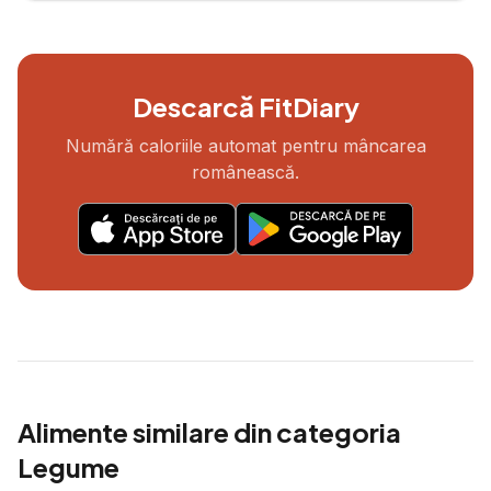
Descarcă FitDiary
Numără caloriile automat pentru mâncarea
românească.
Alimente similare din categoria
Legume