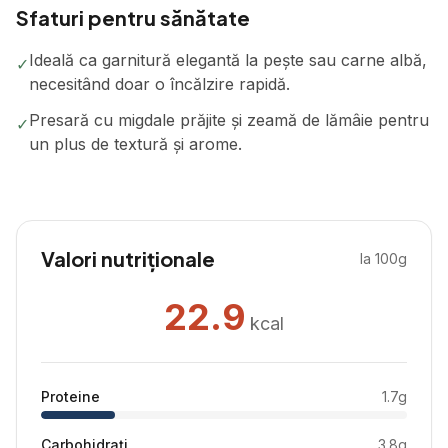
Sfaturi pentru sănătate
Ideală ca garnitură elegantă la pește sau carne albă,
✓
necesitând doar o încălzire rapidă.
Presară cu migdale prăjite și zeamă de lămâie pentru
✓
un plus de textură și arome.
Valori nutriționale
la 100g
22.9
kcal
Proteine
1.7
g
Carbohidrați
3.8
g