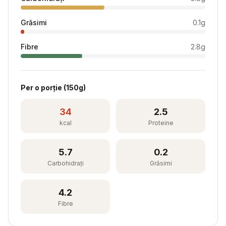
Grăsimi
0.1
g
Fibre
2.8
g
Per
o porție
(
150
g)
34
2.5
kcal
Proteine
5.7
0.2
Carbohidrați
Grăsimi
4.2
Fibre