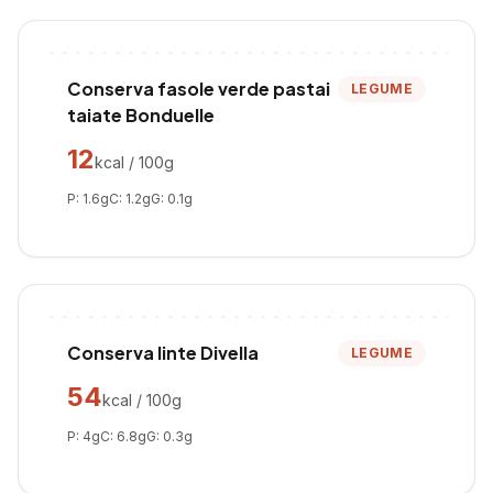
Conserva fasole verde pastai
LEGUME
taiate Bonduelle
12
kcal / 100g
P:
1.6
g
C:
1.2
g
G:
0.1
g
Conserva linte Divella
LEGUME
54
kcal / 100g
P:
4
g
C:
6.8
g
G:
0.3
g