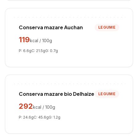
Conserva mazare Auchan
LEGUME
119
kcal / 100g
P:
6.6
g
C:
21.5
g
G:
0.7
g
Conserva mazare bio Delhaize
LEGUME
292
kcal / 100g
P:
24.6
g
C:
45.6
g
G:
1.2
g