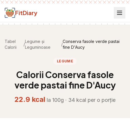
Salt la conținut
FitDiary
Tabel
Legume și
Conserva fasole verde pastai
/
/
Calorii
Leguminoase
fine D'Aucy
LEGUME
Calorii
Conserva fasole
verde pastai fine D'Aucy
22.9
kcal
la 100g ·
34
kcal per
o porție