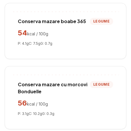
Conserva mazare boabe 365
LEGUME
54
kcal / 100g
P:
4.1
g
C:
7.5
g
G:
0.7
g
Conserva mazare cu morcovi
LEGUME
Bonduelle
56
kcal / 100g
P:
3.1
g
C:
10.2
g
G:
0.3
g