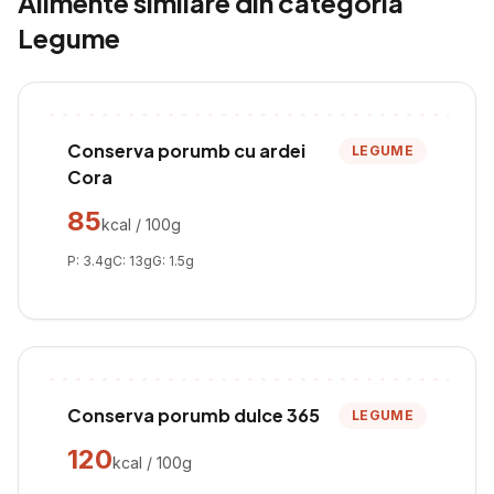
Alimente similare din categoria
Legume
Conserva porumb cu ardei
LEGUME
Cora
85
kcal / 100g
P:
3.4
g
C:
13
g
G:
1.5
g
Conserva porumb dulce 365
LEGUME
120
kcal / 100g