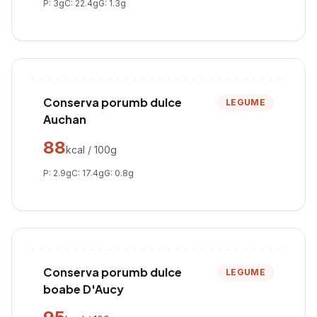
P:
3
g
C:
22.4
g
G:
1.3
g
Conserva porumb dulce
LEGUME
Auchan
88
kcal / 100g
P:
2.9
g
C:
17.4
g
G:
0.8
g
Conserva porumb dulce
LEGUME
boabe D'Aucy