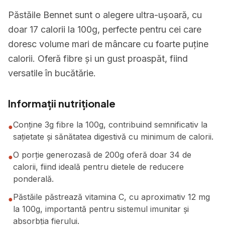
Păstăile Bennet sunt o alegere ultra-ușoară, cu
doar 17 calorii la 100g, perfecte pentru cei care
doresc volume mari de mâncare cu foarte puține
calorii. Oferă fibre și un gust proaspăt, fiind
versatile în bucătărie.
Informații nutriționale
Conține 3g fibre la 100g, contribuind semnificativ la
●
sațietate și sănătatea digestivă cu minimum de calorii.
O porție generozasă de 200g oferă doar 34 de
●
calorii, fiind ideală pentru dietele de reducere
ponderală.
Păstăile păstrează vitamina C, cu aproximativ 12 mg
●
la 100g, importantă pentru sistemul imunitar și
absorbția fierului.