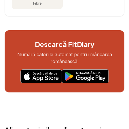
Fibre
Descarcă FitDiary
Numără caloriile automat pentru mâncarea
românească.