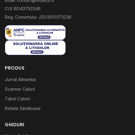
Email: contact@fitdiary.ro
CUI: RO43792346
Reg. Comertului: J20/1001/173236
PRODUS
Jurnal Alimentar
Scanner Calorii
Tabel Calorii
Rețete Sănătoase
GHIDURI