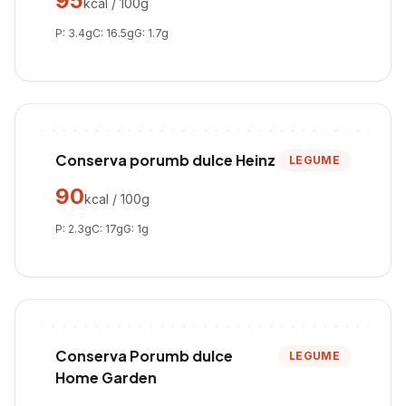
95
kcal / 100g
P:
3.4
g
C:
16.5
g
G:
1.7
g
Conserva porumb dulce Heinz
LEGUME
90
kcal / 100g
P:
2.3
g
C:
17
g
G:
1
g
Conserva Porumb dulce
LEGUME
Home Garden