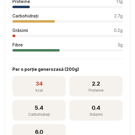
Proteine
1.1
g
Carbohidrați
2.7
g
Grăsimi
0.2
g
Fibre
3
g
Per
o porție generozasă
(
200
g)
34
2.2
kcal
Proteine
5.4
0.4
Carbohidrați
Grăsimi
6.0