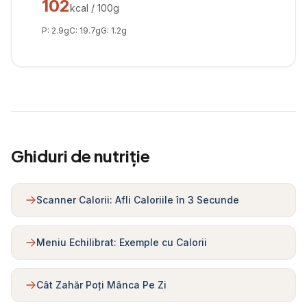
102
kcal / 100g
P:
2.9
g
C:
19.7
g
G:
1.2
g
Ghiduri de nutriție
Scanner Calorii: Afli Caloriile în 3 Secunde
Meniu Echilibrat: Exemple cu Calorii
Cât Zahăr Poți Mânca Pe Zi