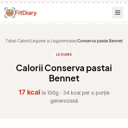
Salt la conținut
FitDiary
Tabel Calorii
/
Legume și Leguminoase
/
Conserva pastai Bennet
LEGUME
Calorii
Conserva pastai
Bennet
17
kcal
la 100g ·
34
kcal per
o porție
generozasă