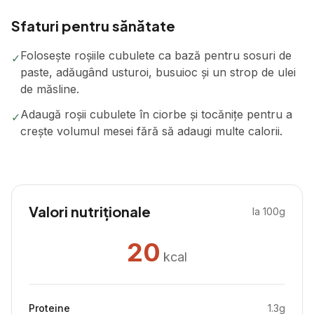
Sfaturi pentru sănătate
Folosește roșiile cubulete ca bază pentru sosuri de
✓
paste, adăugând usturoi, busuioc și un strop de ulei
de măsline.
Adaugă roșii cubulete în ciorbe și tocănițe pentru a
✓
crește volumul mesei fără să adaugi multe calorii.
Valori nutriționale
la 100g
20
kcal
Proteine
1.3
g