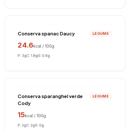
Conserva spanac Daucy
LEGUME
24.6
kcal / 100g
P:
3
g
C:
1.8
g
G:
0.6
g
Conserva sparanghel verde
LEGUME
Cody
15
kcal / 100g
P:
2
g
C:
2
g
G:
0
g