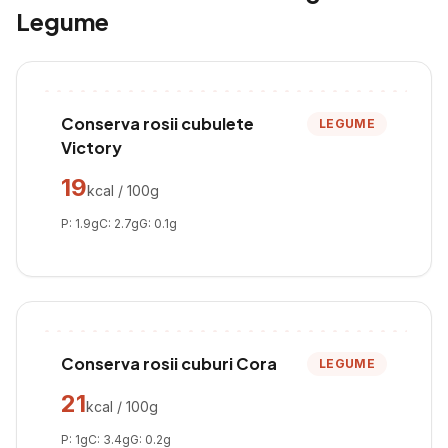
Legume
Conserva rosii cubulete
LEGUME
Victory
19
kcal / 100g
P:
1.9
g
C:
2.7
g
G:
0.1
g
Conserva rosii cuburi Cora
LEGUME
21
kcal / 100g
P:
1
g
C:
3.4
g
G:
0.2
g