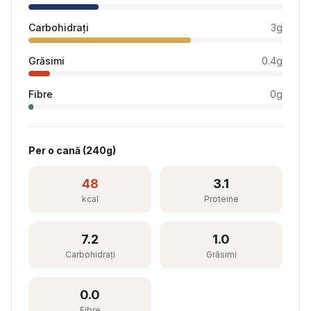
Carbohidrați
3
g
Grăsimi
0.4
g
Fibre
0
g
Per
o cană
(
240
g)
48
3.1
kcal
Proteine
7.2
1.0
Carbohidrați
Grăsimi
0.0
Fibre