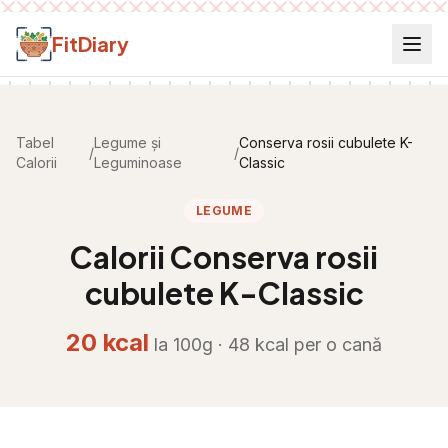
Salt la conținut
FitDiary
Tabel
Legume și
Conserva rosii cubulete K-
/
/
Calorii
Leguminoase
Classic
LEGUME
Calorii
Conserva rosii
cubulete K-Classic
20
kcal
la 100g ·
48
kcal per
o cană