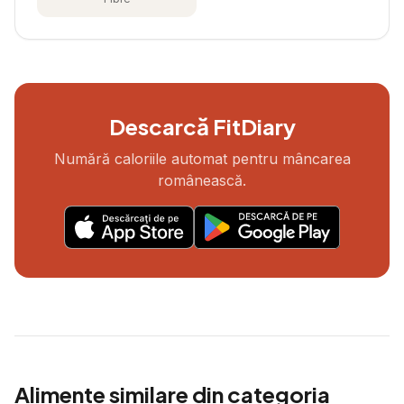
Descarcă FitDiary
Numără caloriile automat pentru mâncarea
românească.
Alimente similare din categoria