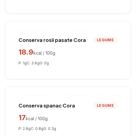
Conserva rosii pasate Cora
LEGUME
18.9
kcal / 100g
P:
1
g
C:
3.6
g
G:
0
g
Conserva spanac Cora
LEGUME
17
kcal / 100g
P:
2.8
g
C:
0.8
g
G:
0.3
g