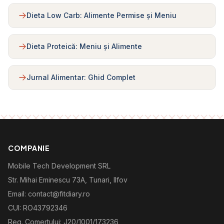
Dieta Low Carb: Alimente Permise și Meniu
Dieta Proteică: Meniu și Alimente
Jurnal Alimentar: Ghid Complet
COMPANIE
Mobile Tech Development SRL
Str. Mihai Eminescu 73A, Tunari, Ilfov
Email: contact@fitdiary.ro
CUI: RO43792346
Reg. Comertului: J20/1001/173236